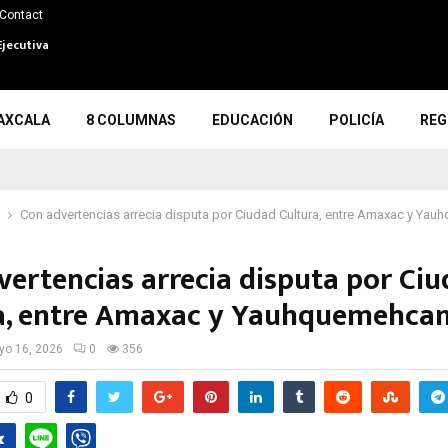
Contact
Ejecutiva
AXCALA
8 COLUMNAS
EDUCACIÓN
POLICÍA
REG
Con advertencias arrecia disputa por Ciudad Cultura, entre Amaxac y Ya
vertencias arrecia disputa por Ci
a, entre Amaxac y Yauhquemehca
o 16, 2026
0
356
0