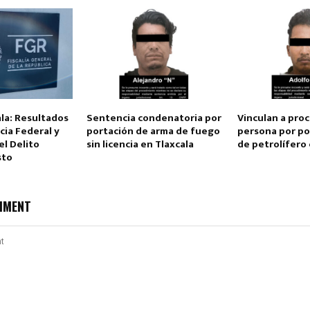
la: Resultados
Sentencia condenatoria por
Vinculan a pro
cia Federal y
portación de arma de fuego
persona por pos
l Delito
sin licencia en Tlaxcala
de petrolífero
sto
MMENT