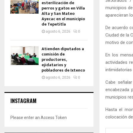
385Grados /
esterilización de
perros y gatos en Villa
municipios d
Alta y San Mateo
aparecieran l
Ayecac en el municipio
de Tepetitla
De acuerdo co
agosto 6, 2026
0
Ciudad de la 
motivo de con
Atienden diputados a
comisión de
En los mensaj
productores,
actividades r
ejidatarios y
pobladores de Ixtenco
intimidatoria
agosto 6, 2026
0
Cabe señalar 
encabezada 
municipios res
INSTAGRAM
Hasta el mom
colocación de
Please enter an Access Token