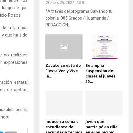
al entre los
enero 26, 2024
0
o luego de que
*A través del programa Salvando tu
icio Pozos.
colonia. 385 Grados / Huamantla /
REDACCIÓN...
 de la llamada
 y que ha sido
e no realizara
ir expresiones
Zacatelco está de
Se amplía
.
Fiesta Ven y Vive
suspensión de
la...
clases al jueves
25...
ración estatal
ores de ambos
sables por la
chos.
Inducen a coma a
Joven que
estudiante de
participó en riña
secundaria técnica
en el municipio...