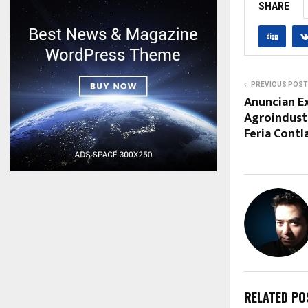
SHARE
PREVIOUS POST
Anuncian E
Agroindustr
Feria Contl
RELATED PO