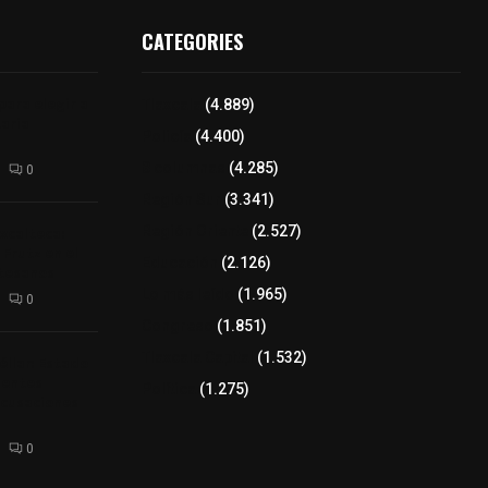
CATEGORIES
para elegir a
Tlaxcala
(4.889)
aria
Policía
(4.400)
8 columnas
(4.285)
0
Región Sur
(3.341)
xcalteca:
Región Oriente
(2.527)
Frutz en el
Educación
(2.126)
tesanos
Lo más leído
(1.965)
0
Congreso
(1.851)
Tlaxcala Capital
(1.532)
éllar: Estado
uentes
Política
(1.275)
acusaciones
0