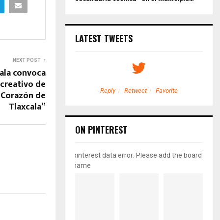
LATEST TWEETS
NEXT POST
ala convoca
creativo de
etweet
Favorite
Reply
Retweet
Favorite
l Corazón de
Tlaxcala”
ON PINTEREST
pinterest data error: Please add the board
name