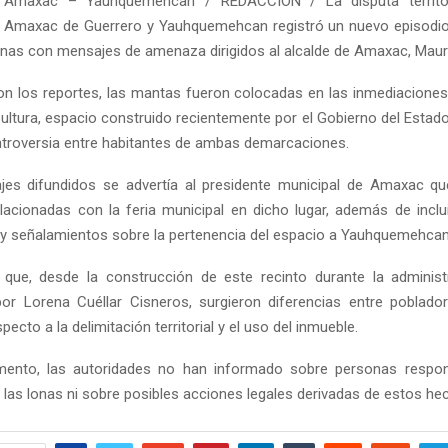
 Amaxac – Yauhquemehcan / REDACCIÓN / La disputa territori
e
Amaxac de Guerrero
y
Yauhquemehcan
registró un nuevo episodi
onas con mensajes de amenaza dirigidos al alcalde de Amaxac, Maur
n los reportes, las mantas fueron colocadas en las inmediaciones
Cultura, espacio construido recientemente por el Gobierno del Estado
troversia entre habitantes de ambas demarcaciones.
es difundidos se advertía al presidente municipal de Amaxac qu
elacionadas con la feria municipal en dicho lugar, además de inclu
s y señalamientos sobre la pertenencia del espacio a Yauhquemehcan
que, desde la construcción de este recinto durante la administ
por
Lorena Cuéllar Cisneros
, surgieron diferencias entre poblad
pecto a la delimitación territorial y el uso del inmueble.
ento, las autoridades no han informado sobre personas respon
 las lonas ni sobre posibles acciones legales derivadas de estos he