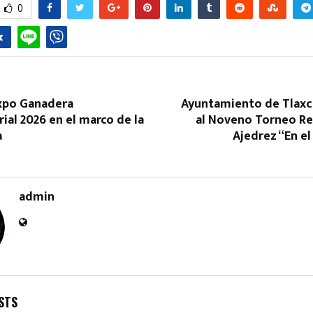
0
xpo Ganadera
Ayuntamiento de Tlaxc
ial 2026 en el marco de la
al Noveno Torneo Re
Reply
Retweet
Favorite
Reply
R
a
Ajedrez “En e
admin
STS