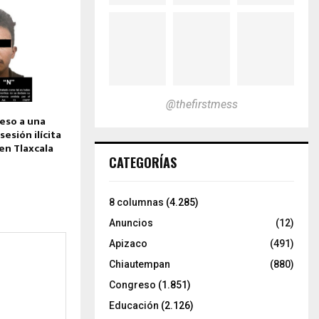
@thefirstmess
ceso a una
esión ilícita
 en Tlaxcala
CATEGORÍAS
8 columnas
(4.285)
Anuncios
(12)
Apizaco
(491)
Chiautempan
(880)
Congreso
(1.851)
Educación
(2.126)