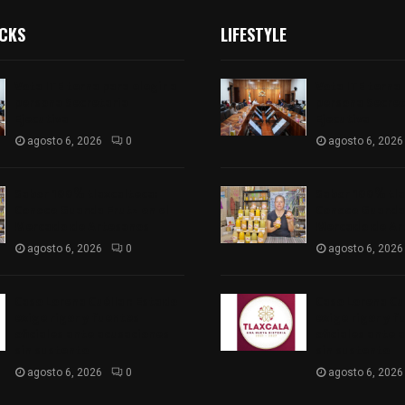
ICKS
LIFESTYLE
Vota ITE terna para elegir a
Vota ITE terna 
persona Secretaria
persona Secret
Ejecutiva
Ejecutiva
agosto 6, 2026
0
agosto 6, 2026
Sabor 100% tlaxcalteca:
Sabor 100% tla
Conoce Guarda Frutz en el
Conoce Guarda 
Mercado de Artesanos
Mercado de Ar
agosto 6, 2026
0
agosto 6, 2026
Caso Lorena Cuéllar: Estado
Caso Lorena Cu
exige rigor y fuentes
exige rigor y f
oficiales ante acusaciones
oficiales ante 
sin sustento
sin sustento
agosto 6, 2026
0
agosto 6, 2026