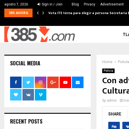
agosto 7, 2026
Sign in / Join
Blog
Privacy
Advertisement
Vota ITE terna para elegir a persona Secretaria 
385 AHORA
TL
SOCIAL MEDIA
Home
Policía
Policía
Con ad
Cultur
by
admin
may
SHARE
RECENT POSTS