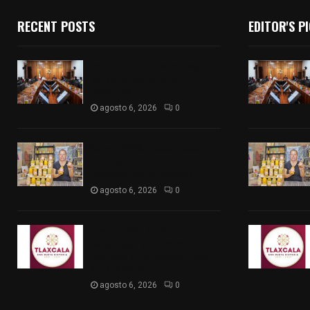
RECENT POSTS
EDITOR'S P
Vota ITE terna para elegir a
persona Secretaria
Ejecutiva
agosto 6, 2026
0
Sabor 100% tlaxcalteca:
Conoce Guarda Frutz en el
Mercado de Artesanos
agosto 6, 2026
0
Caso Lorena Cuéllar: Estado
exige rigor y fuentes
oficiales ante acusaciones
sin sustento
agosto 6, 2026
0