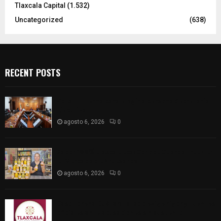
Tlaxcala Capital
(1.532)
Uncategorized
(638)
RECENT POSTS
Vota ITE terna para elegir a persona Secretaria
Ejecutiva
agosto 6, 2026
0
Sabor 100% tlaxcalteca: Conoce Guarda Frutz en
el Mercado de Artesanos
agosto 6, 2026
0
Caso Lorena Cuéllar: Estado exige rigor y fuentes
oficiales ante acusaciones sin sustento