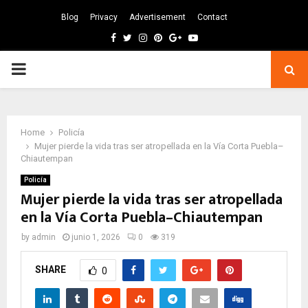
Blog
Privacy
Advertisement
Contact
Facebook
Twitter
Instagram
Pinterest
Google
Youtube
PRIMARY
MENU
Home
Policía
Mujer pierde la vida tras ser atropellada en la Vía Corta Puebla–
Chiautempan
Policía
Mujer pierde la vida tras ser atropellada
en la Vía Corta Puebla–Chiautempan
by
admin
junio 1, 2026
0
319
SHARE
0