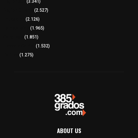
Región Sur
(3.341)
Región Oriente
(2.527)
Educación
(2.126)
Lo más leído
(1.965)
Congreso
(1.851)
Tlaxcala Capital
(1.532)
Política
(1.275)
ABOUT US