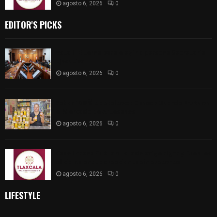
agosto 6, 2026
0
EDITOR'S PICKS
Vota ITE terna para elegir a persona Secretaria
Ejecutiva
agosto 6, 2026
0
Sabor 100% tlaxcalteca: Conoce Guarda Frutz en
el Mercado de Artesanos
agosto 6, 2026
0
Caso Lorena Cuéllar: Estado exige rigor y fuentes
oficiales ante acusaciones sin sustento
agosto 6, 2026
0
LIFESTYLE