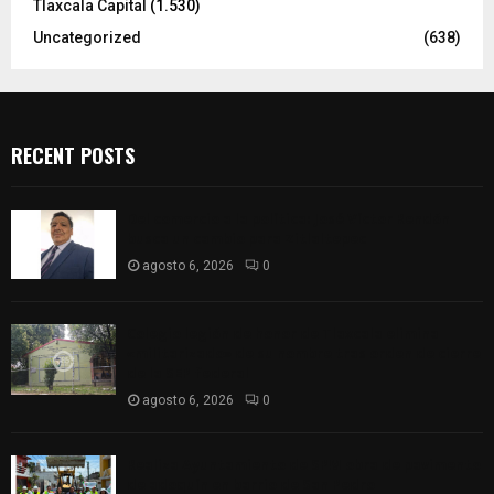
Tlaxcala Capital
(1.530)
Uncategorized
(638)
RECENT POSTS
Del comercio a la política: José Víctor Rendón
busca un cambio para Zitlaltepec
agosto 6, 2026
0
Colegio legión de honor de Tlaxcala elimina
«militarizado» de su nombre tras orden de cierre
de la SEP federal
agosto 6, 2026
0
Realiza Ayuntamiento de SPM obra de pavimento
de adoquín en barrio de San Pedro