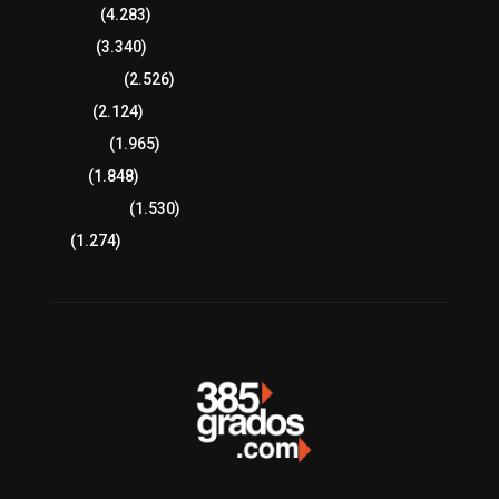
8 columnas
(4.283)
Región Sur
(3.340)
Región Oriente
(2.526)
Educación
(2.124)
Lo más leído
(1.965)
Congreso
(1.848)
Tlaxcala Capital
(1.530)
Política
(1.274)