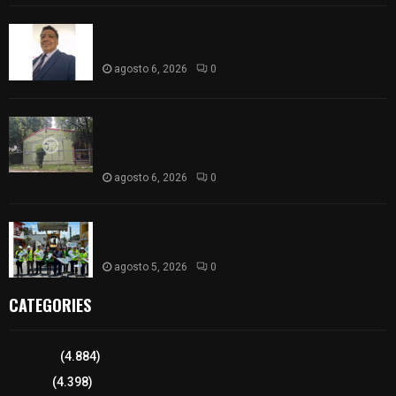
Del comercio a la política: José Víctor Rendón
busca un cambio para Zitlaltepec
agosto 6, 2026
0
Colegio legión de honor de Tlaxcala elimina
«militarizado» de su nombre tras orden de cierre
de la SEP federal
agosto 6, 2026
0
Realiza Ayuntamiento de SPM obra de pavimento
de adoquín en barrio de San Pedro
agosto 5, 2026
0
CATEGORIES
Tlaxcala
(4.884)
Policía
(4.398)