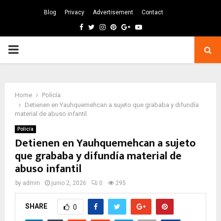
Blog
Privacy
Advertisement
Contact
Facebook
Twitter
Instagram
Pinterest
Google
Youtube
PRIMARY
MENU
Home
Policía
Detienen en Yauhquemehcan a sujeto que grababa y difundía
material de abuso infantil
Policía
Detienen en Yauhquemehcan a sujeto
que grababa y difundía material de
abuso infantil
by
admin
junio 2, 2026
0
295
SHARE
0