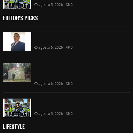
agosto 5, 2026
0
EDITOR'S PICKS
Del comercio a la política: José Víctor Rendón
busca un cambio para Zitlaltepec
agosto 6, 2026
0
Colegio legión de honor de Tlaxcala elimina
«militarizado» de su nombre tras orden de cierre
de la SEP federal
agosto 6, 2026
0
Realiza Ayuntamiento de SPM obra de pavimento
de adoquín en barrio de San Pedro
agosto 5, 2026
0
LIFESTYLE