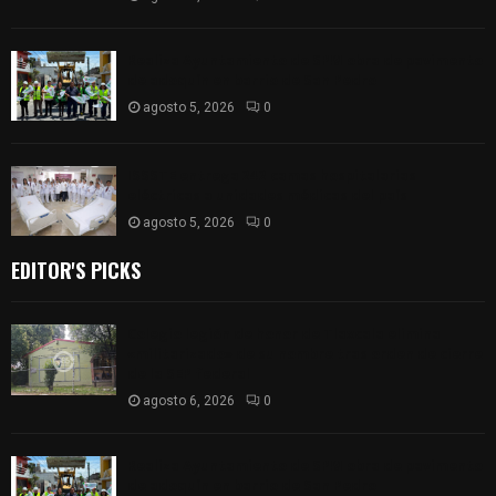
Realiza Ayuntamiento de SPM obra de pavimento
de adoquín en barrio de San Pedro
agosto 5, 2026
0
ISSSTE entrega 242 camas hospitalarias
eléctricas a unidades médicas del país
agosto 5, 2026
0
EDITOR'S PICKS
Colegio legión de honor de Tlaxcala elimina
«militarizado» de su nombre tras orden de cierre
de la SEP federal
agosto 6, 2026
0
Realiza Ayuntamiento de SPM obra de pavimento
de adoquín en barrio de San Pedro