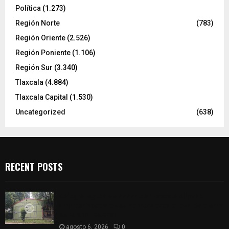
Política
(1.273)
Región Norte
(783)
Región Oriente
(2.526)
Región Poniente
(1.106)
Región Sur
(3.340)
Tlaxcala
(4.884)
Tlaxcala Capital
(1.530)
Uncategorized
(638)
RECENT POSTS
Colegio legión de honor de Tlaxcala elimina
«militarizado» de su nombre tras orden de cierre
de la SEP federal
agosto 6, 2026
0