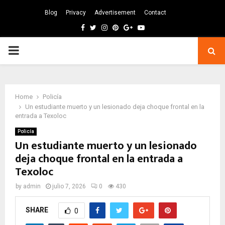
Blog
Privacy
Advertisement
Contact
Facebook
Twitter
Instagram
Pinterest
Google
Youtube
PRIMARY
MENU
Home
Policía
Un estudiante muerto y un lesionado deja choque frontal en la
entrada a Texoloc
Policía
Un estudiante muerto y un lesionado
deja choque frontal en la entrada a
Texoloc
by
admin
julio 7, 2026
0
430
SHARE
0