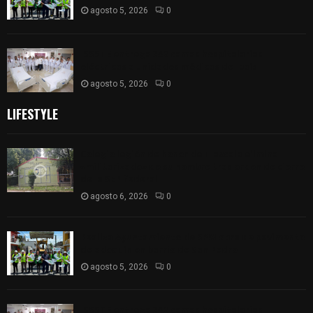
agosto 5, 2026
0
ISSSTE entrega 242 camas hospitalarias
eléctricas a unidades médicas del país
agosto 5, 2026
0
LIFESTYLE
Colegio legión de honor de Tlaxcala elimina
«militarizado» de su nombre tras orden de cierre
de la SEP federal
agosto 6, 2026
0
Realiza Ayuntamiento de SPM obra de pavimento
de adoquín en barrio de San Pedro
agosto 5, 2026
0
ISSSTE entrega 242 camas hospitalarias