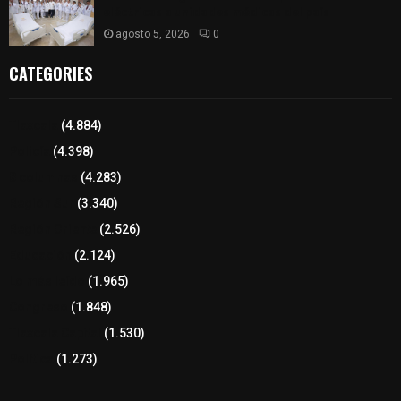
eléctricas a unidades médicas del país
agosto 5, 2026
0
CATEGORIES
Tlaxcala
(4.884)
Policía
(4.398)
8 columnas
(4.283)
Región Sur
(3.340)
Región Oriente
(2.526)
Educación
(2.124)
Lo más leído
(1.965)
Congreso
(1.848)
Tlaxcala Capital
(1.530)
Política
(1.273)