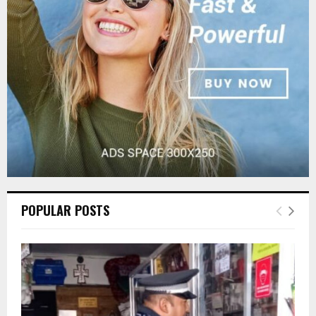
:
C
H
POPULAR POSTS