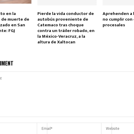
to en la
Pierde la vida conductor de
Aprehenden a 
a de muerte de
autobús proveniente de
no cumplir con
izado en San
Catemaco tras choque
procesales
te: FGJ
contra un tráiler robado, en
la México-Veracruz, a la
altura de Xaltocan
MMENT