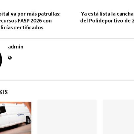
pital va por más patrullas:
Ya está lista la canch
ecursos FASP 2026 con
del Polideportivo de 
icías certificados
admin
Reply
Retweet
Favorite
Reply
R
STS