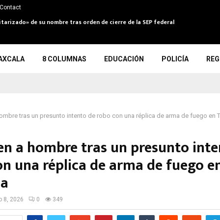
Contact
itarizado» de su nombre tras orden de cierre de la SEP federal
AXCALA
8 COLUMNAS
EDUCACIÓN
POLICÍA
REG
ombre tras un presunto intento de robo con una réplica de arma de fuego en T
en a hombre tras un presunto inte
on una réplica de arma de fuego e
la
io 8, 2026
0
349