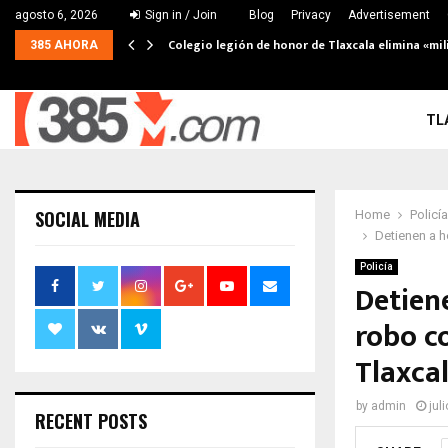
agosto 6, 2026
Sign in / Join
Blog
Privacy
Advertisement
Colegio legión de honor de Tlaxcala elimina «mil
385 AHORA
TL
SOCIAL MEDIA
Home
Policía
Detienen a h
Policía
Detien
robo c
Tlaxca
by
admin
jul
RECENT POSTS