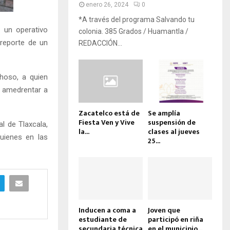
enero 26, 2024
0
*A través del programa Salvando tu
 un operativo
colonia. 385 Grados / Huamantla /
 reporte de un
REDACCIÓN...
choso, a quien
a amedrentar a
Zacatelco está de
Se amplía
Fiesta Ven y Vive
suspensión de
al de Tlaxcala,
la...
clases al jueves
quienes en las
25...
Inducen a coma a
Joven que
estudiante de
participó en riña
secundaria técnica
en el municipio...