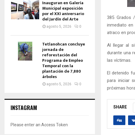
Inauguran en Galería
Municipal exposición
por el XXI aniversario
385 Grados /
del Jardín del Arte
inmediato en 
agosto 5, 2026
0
atraco en pro
Tetlanohcan concluye
Al llegar al 
jornada de
durante una r
reforestación del
Programa de Empleo
las víctimas.
Temporal con la
plantación de 7,880
El detenido fu
árboles
para iniciar 
agosto 5, 2026
0
próximas horas
INSTAGRAM
SHARE
Please enter an Access Token