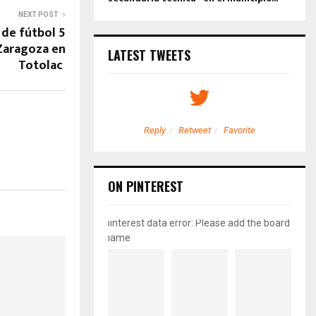
NEXT POST
a de fútbol 5
Zaragoza en
LATEST TWEETS
Totolac
etweet
Favorite
Reply
Retweet
Favorite
ON PINTEREST
pinterest data error: Please add the board
name