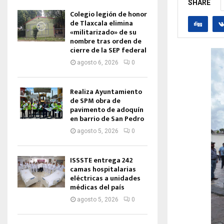
SHARE
Colegio legión de honor
de Tlaxcala elimina
«militarizado» de su
nombre tras orden de
cierre de la SEP federal
agosto 6, 2026
0
Realiza Ayuntamiento
de SPM obra de
pavimento de adoquín
en barrio de San Pedro
agosto 5, 2026
0
ISSSTE entrega 242
camas hospitalarias
eléctricas a unidades
médicas del país
agosto 5, 2026
0