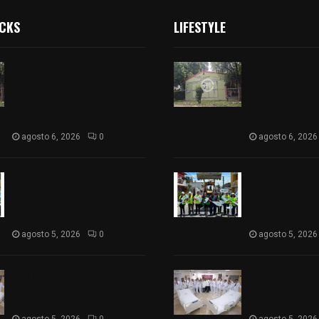
ICKS
LIFESTYLE
Colegio legión de honor de
Colegio legión
Tlaxcala elimina
Tlaxcala elimi
«militarizado» de su nombre
«militarizado»
tras orden de cierre de la
tras orden de c
SEP federal
SEP federal
agosto 6, 2026
0
agosto 6, 2026
Realiza Ayuntamiento de
Realiza Ayunt
SPM obra de pavimento de
SPM obra de p
adoquín en barrio de San
adoquín en bar
Pedro
Pedro
agosto 5, 2026
0
agosto 5, 2026
ISSSTE entrega 242 camas
ISSSTE entreg
hospitalarias eléctricas a
hospitalarias e
unidades médicas del país
unidades médic
agosto 5, 2026
0
agosto 5, 2026