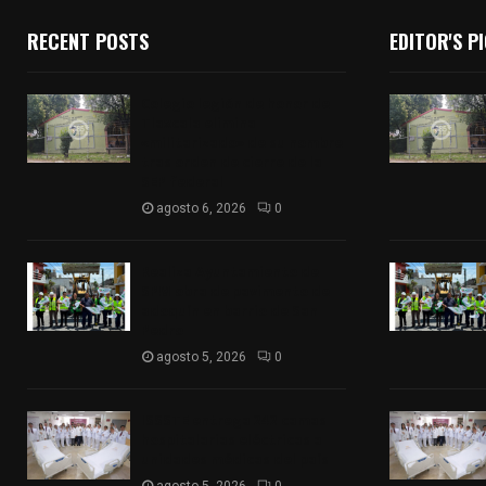
RECENT POSTS
EDITOR'S P
Colegio legión de honor de
Tlaxcala elimina
«militarizado» de su nombre
tras orden de cierre de la
SEP federal
agosto 6, 2026
0
Realiza Ayuntamiento de
SPM obra de pavimento de
adoquín en barrio de San
Pedro
agosto 5, 2026
0
ISSSTE entrega 242 camas
hospitalarias eléctricas a
unidades médicas del país
agosto 5, 2026
0