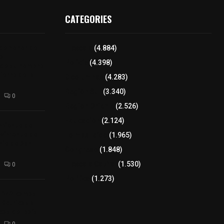
CATEGORIES
 de honor de
Tlaxcala
(4.884)
na
Policía
(4.398)
 de su nombre
ierre de la
8 columnas
(4.283)
Región Sur
(3.340)
0
Región Oriente
(2.526)
Educación
(2.124)
amiento de
avimento de
Lo más leído
(1.965)
rio de San
Congreso
(1.848)
Tlaxcala Capital
(1.530)
0
Política
(1.273)
a 242 camas
léctricas a
as del país
0