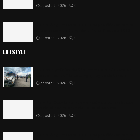
agosto 9, 2026
0
Blanca Angulo respalda a Jocelyne Gómez rumbo
a la elección de Reina de la Feria Tlaxcala 2026
agosto 9, 2026
0
LIFESTYLE
Frustran policías de SPM robo de camioneta en
comunidad de Tlaltepango; hay un detenido
agosto 9, 2026
0
¡Es niño! Oportuna intervención de paramédicos
ayuda al nacimiento de un bebé en SPM
agosto 9, 2026
0
Blanca Angulo respalda a Jocelyne Gómez rumbo