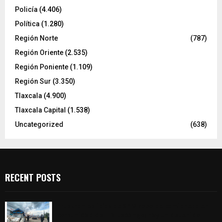
Policía
(4.406)
Política
(1.280)
Región Norte
(787)
Región Oriente
(2.535)
Región Poniente
(1.109)
Región Sur
(3.350)
Tlaxcala
(4.900)
Tlaxcala Capital
(1.538)
Uncategorized
(638)
RECENT POSTS
Frustran policías de SPM robo de camioneta en
comunidad de Tlaltepango; hay un detenido