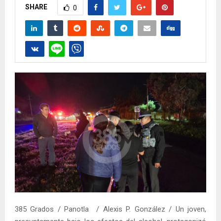
SHARE
0
385 Grados / Panotla / Alexis P. González / Un joven,