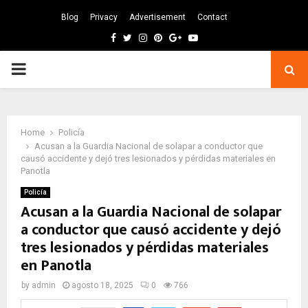
Blog
Privacy
Advertisement
Contact
Facebook
Twitter
Instagram
Pinterest
Google
Youtube
PRIMARY
MENU
Home
Policía
Acusan a la Guardia Nacional de solapar a conductor que
causó accidente y dejó tres lesionados y pérdidas materiales en
Panotla
Policía
Acusan a la Guardia Nacional de solapar
a conductor que causó accidente y dejó
tres lesionados y pérdidas materiales
en Panotla
by
admin
agosto 18, 2025
0
766