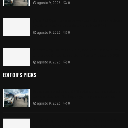
agosto 9, 2026
0
¡Es niño! Oportuna intervención de paramédicos
ayuda al nacimiento de un bebé en SPM
agosto 9, 2026
0
Blanca Angulo respalda a Jocelyne Gómez rumbo
a la elección de Reina de la Feria Tlaxcala 2026
agosto 9, 2026
0
EDITOR'S PICKS
Frustran policías de SPM robo de camioneta en
comunidad de Tlaltepango; hay un detenido
agosto 9, 2026
0
¡Es niño! Oportuna intervención de paramédicos
ayuda al nacimiento de un bebé en SPM