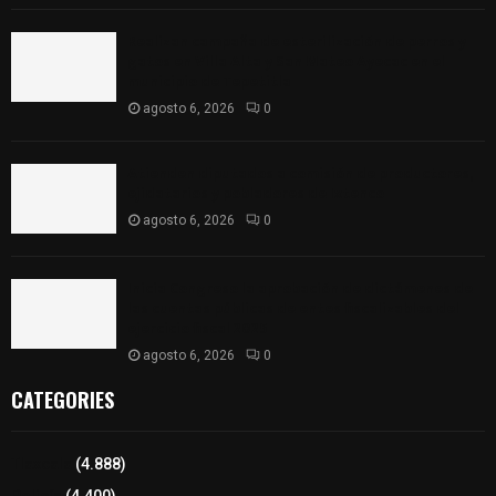
Realizan campaña de esterilización de perros y
gatos en Villa Alta y San Mateo Ayecac en el
municipio de Tepetitla
agosto 6, 2026
0
Atienden diputados a comisión de productores,
ejidatarios y pobladores de Ixtenco
agosto 6, 2026
0
Inicia Congreso la aprobación de dictámenes de
las cuentas públicas de entes fiscalizables del
ejercicio fiscal 2025
agosto 6, 2026
0
CATEGORIES
Tlaxcala
(4.888)