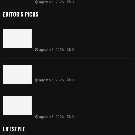
agosto 6, 2026
0
EDITOR'S PICKS
Realizan campaña de esterilización de perros y
gatos en Villa Alta y San Mateo Ayecac en el
municipio de Tepetitla
agosto 6, 2026
0
Atienden diputados a comisión de productores,
ejidatarios y pobladores de Ixtenco
agosto 6, 2026
0
Inicia Congreso la aprobación de dictámenes de
las cuentas públicas de entes fiscalizables del
ejercicio fiscal 2025
agosto 6, 2026
0
LIFESTYLE