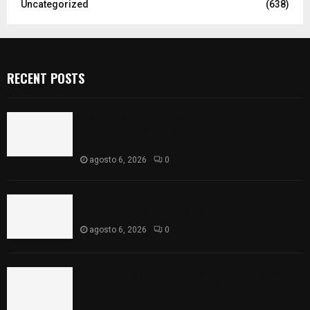
Uncategorized
(638)
RECENT POSTS
Realizan campaña de esterilización de perros y
gatos en Villa Alta y San Mateo Ayecac en el
municipio de Tepetitla
agosto 6, 2026
0
Atienden diputados a comisión de productores,
ejidatarios y pobladores de Ixtenco
agosto 6, 2026
0
Inicia Congreso la aprobación de dictámenes de
las cuentas públicas de entes fiscalizables del
ejercicio fiscal 2025