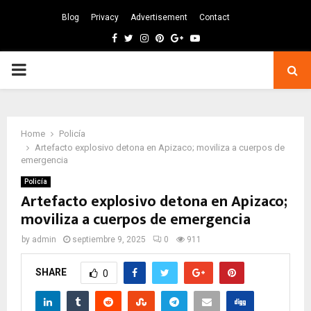
Blog
Privacy
Advertisement
Contact
Facebook
Twitter
Instagram
Pinterest
Google
Youtube
PRIMARY
MENU
Home
Policía
Artefacto explosivo detona en Apizaco; moviliza a cuerpos de
emergencia
Policía
Artefacto explosivo detona en Apizaco;
moviliza a cuerpos de emergencia
by
admin
septiembre 9, 2025
0
911
SHARE
0