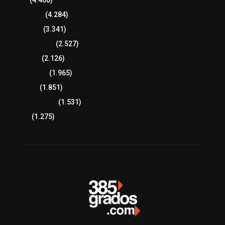
Policía
(4.400)
8 columnas
(4.284)
Región Sur
(3.341)
Región Oriente
(2.527)
Educación
(2.126)
Lo más leído
(1.965)
Congreso
(1.851)
Tlaxcala Capital
(1.531)
Política
(1.275)