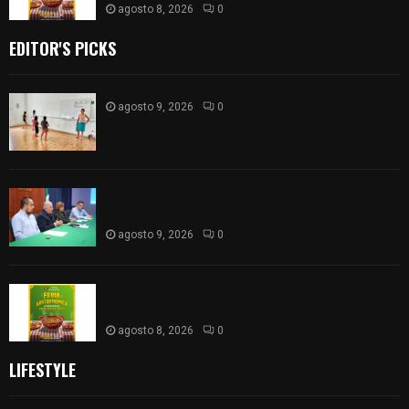
agosto 8, 2026
0
EDITOR'S PICKS
agosto 9, 2026
0
Madai Pérez abre las puertas del Congreso al
diálogo educativo
agosto 9, 2026
0
Sabores y tradiciones se suman a la feria
Internacional del Arte Efímero y de la Dalia 2026
agosto 8, 2026
0
LIFESTYLE