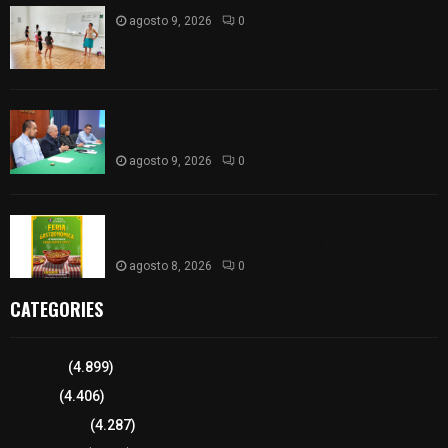
agosto 9, 2026
0
Madai Pérez abre las puertas del Congreso al
diálogo educativo
agosto 9, 2026
0
Sabores y tradiciones se suman a la feria
Internacional del Arte Efímero y de la Dalia 2026
agosto 8, 2026
0
CATEGORIES
Tlaxcala
(4.899)
Policía
(4.406)
8 columnas
(4.287)