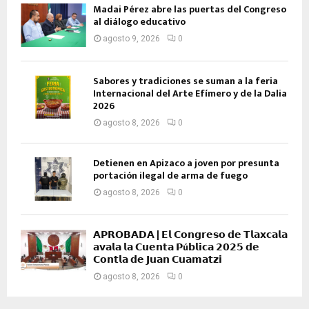
Madai Pérez abre las puertas del Congreso
al diálogo educativo
agosto 9, 2026
0
Sabores y tradiciones se suman a la feria
Internacional del Arte Efímero y de la Dalia
2026
agosto 8, 2026
0
Detienen en Apizaco a joven por presunta
portación ilegal de arma de fuego
agosto 8, 2026
0
𝗔𝗣𝗥𝗢𝗕𝗔𝗗𝗔 | 𝗘𝗹 𝗖𝗼𝗻𝗴𝗿𝗲𝘀𝗼 𝗱𝗲 𝗧𝗹𝗮𝘅𝗰𝗮𝗹𝗮
𝗮𝘃𝗮𝗹𝗮 𝗹𝗮 𝗖𝘂𝗲𝗻𝘁𝗮 𝗣ú𝗯𝗹𝗶𝗰𝗮 𝟮𝟬𝟮𝟱 𝗱𝗲
𝗖𝗼𝗻𝘁𝗹𝗮 𝗱𝗲 𝗝𝘂𝗮𝗻 𝗖𝘂𝗮𝗺𝗮𝘁𝘇𝗶
agosto 8, 2026
0