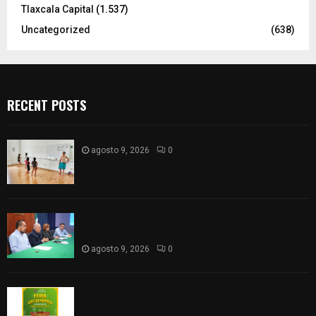
Tlaxcala Capital
(1.537)
Uncategorized
(638)
RECENT POSTS
agosto 9, 2026
0
Madai Pérez abre las puertas del Congreso al
diálogo educativo
agosto 9, 2026
0
Sabores y tradiciones se suman a la feria
Internacional del Arte Efímero y de la Dalia 2026