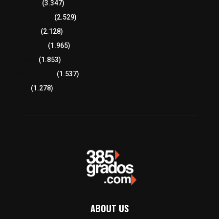
Región Sur
(3.347)
Región Oriente
(2.529)
Educación
(2.128)
Lo más leído
(1.965)
Congreso
(1.853)
Tlaxcala Capital
(1.537)
Política
(1.278)
ABOUT US