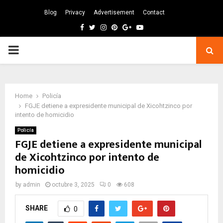
Blog
Privacy
Advertisement
Contact
Facebook
Twitter
Instagram
Pinterest
Google
Youtube
PRIMARY
MENU
Home
Policía
FGJE detiene a expresidente municipal de Xicohtzinco por
intento de homicidio
Policía
FGJE detiene a expresidente municipal
de Xicohtzinco por intento de
homicidio
by
admin
octubre 3, 2025
0
608
SHARE
0