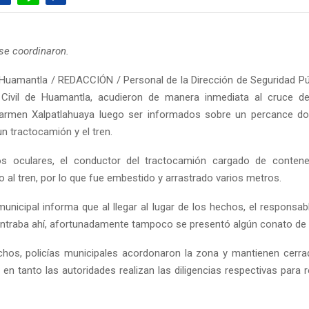
se coordinaron.
Huamantla / REDACCIÓN / Personal de la Dirección de Seguridad Púb
 Civil de Huamantla, acudieron de manera inmediata al cruce d
armen Xalpatlahuaya luego ser informados sobre un percance do
n tractocamión y el tren.
os oculares, el conductor del tractocamión cargado de contene
o al tren, por lo que fue embestido y arrastrado varios metros.
unicipal informa que al llegar al lugar de los hechos, el responsab
ntraba ahí, afortunadamente tampoco se presentó algún conato de 
hos, policías municipales acordonaron la zona y mantienen cerra
n tanto las autoridades realizan las diligencias respectivas para re