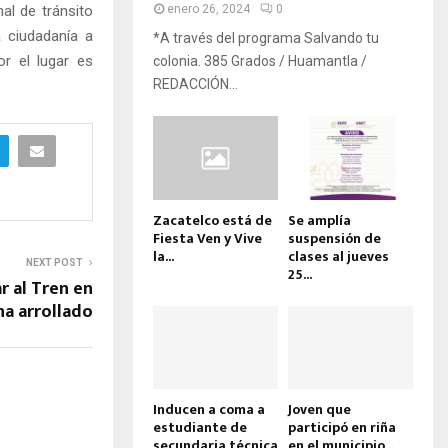
al de tránsito
enero 26, 2024
0
a ciudadanía a
*A través del programa Salvando tu
or el lugar es
colonia. 385 Grados / Huamantla /
REDACCIÓN...
Zacatelco está de
Se amplía
Fiesta Ven y Vive
suspensión de
la...
clases al jueves
NEXT POST
25...
r al Tren en
a arrollado
Inducen a coma a
Joven que
estudiante de
participó en riña
secundaria técnica
en el municipio...