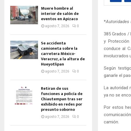
Muere hombre al
interior de salón de
eventos en Apizaco
*
Autoridades 
agosto 7, 2026
0
385 Grados / 
y Protección
Se accidenta
camioneta sobre la
conduce al C
carretera México-
involucrados u
Veracruz, a la altura de
Hueyotlipan
Según testig
agosto 7, 2026
0
ganarle el pas
La autoridad m
Retiran de sus
funciones a policía de
ya no se enco
Chiautempan tras ser
exhibido en redes por
Por estos hec
presunto soborno
comunicación e
agosto 7, 2026
0
camión.