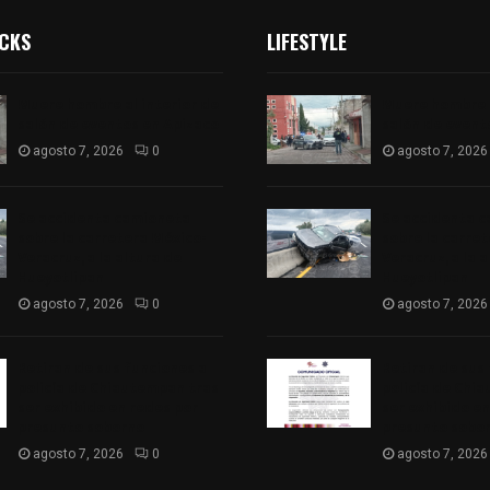
ICKS
LIFESTYLE
Muere hombre al interior de
Muere hombre a
salón de eventos en Apizaco
salón de event
agosto 7, 2026
0
agosto 7, 2026
Se accidenta camioneta
Se accidenta 
sobre la carretera México-
sobre la carre
Veracruz, a la altura de
Veracruz, a la 
Hueyotlipan
Hueyotlipan
agosto 7, 2026
0
agosto 7, 2026
Retiran de sus funciones a
Retiran de sus
policía de Chiautempan tras
policía de Chi
ser exhibido en redes por
ser exhibido en
presunto soborno
presunto sobo
agosto 7, 2026
0
agosto 7, 2026