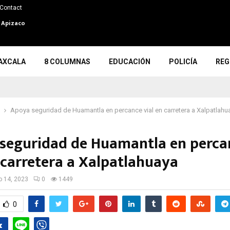
Contact
n Apizaco
AXCALA
8 COLUMNAS
EDUCACIÓN
POLICÍA
REG
Apoya seguridad de Huamantla en percance vial en carretera a Xalpatlahu
seguridad de Huamantla en perca
n carretera a Xalpatlahuaya
io 14, 2023
0
1449
0