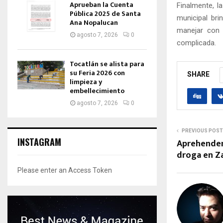
Aprueban la Cuenta
Finalmente, l
Pública 2025 de Santa
municipal bri
Ana Nopalucan
manejar con p
agosto 7, 2026
0
complicada.
Tocatlán se alista para
su Feria 2026 con
SHARE
limpieza y
embellecimiento
agosto 7, 2026
0
PREVIOUS POST
INSTAGRAM
Aprehenden
droga en Z
Please enter an Access Token