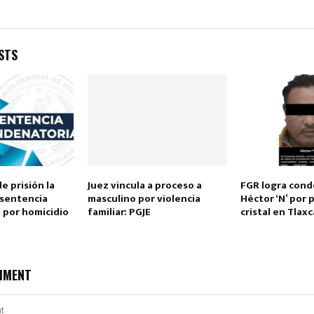
STS
Reply
Retweet
Favorite
Reply
R
e prisión la
Juez vincula a proceso a
FGR logra cond
 sentencia
masculino por violencia
Héctor ‘N’ por 
 por homicidio
familiar: PGJE
cristal en Tlaxc
MMENT