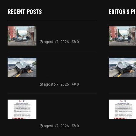
RECENT POSTS
EDITOR'S P
Muere hombre al interior de
salón de eventos en Apizaco
agosto 7, 2026
0
Se accidenta camioneta
sobre la carretera México-
Veracruz, a la altura de
Hueyotlipan
agosto 7, 2026
0
Retiran de sus funciones a
policía de Chiautempan tras
ser exhibido en redes por
presunto soborno
agosto 7, 2026
0