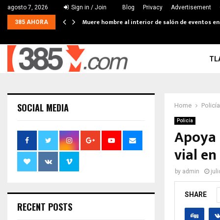
agosto 7, 2026
Sign in / Join
Blog
Privacy
Advertisement
Muere hombre al interior de salón de eventos e
385 AHORA
TL
SOCIAL MEDIA
Home
Policía
Policía
Apoya 
vial e
by
admin
jul
SHARE
RECENT POSTS