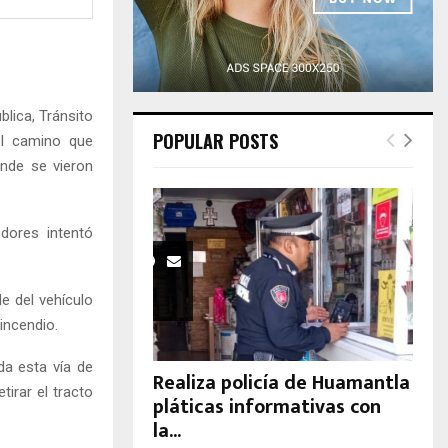
H
lica, Tránsito
POPULAR POSTS
el camino que
nde se vieron
dores intentó
le del vehículo
incendio.
da esta vía de
Realiza policía de Huamantla
tirar el tracto
pláticas informativas con
la...