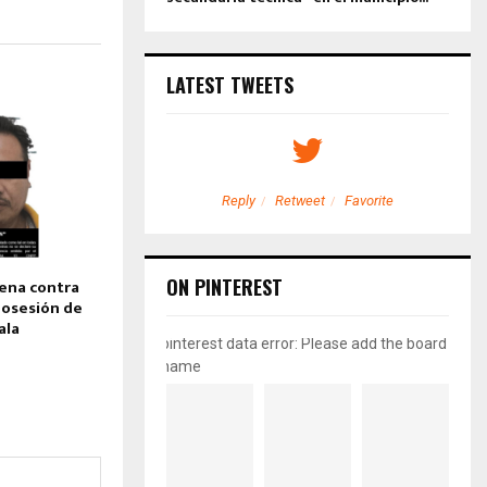
LATEST TWEETS
etweet
Favorite
Reply
Retweet
Favorite
ON PINTEREST
ena contra
posesión de
ala
pinterest data error: Please add the board
name