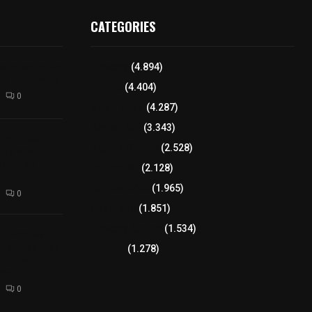
CATEGORIES
l interior de
Tlaxcala
(4.894)
os en Apizaco
Policía
(4.404)
0
8 columnas
(4.287)
Región Sur
(3.343)
camioneta
Región Oriente
(2.528)
tera México-
altura de
Educación
(2.128)
Lo más leído
(1.965)
0
Congreso
(1.851)
Tlaxcala Capital
(1.534)
 funciones a
autempan tras
Política
(1.278)
 redes por
rno
0