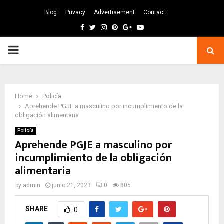
Blog
Privacy
Advertisement
Contact
Facebook
Twitter
Instagram
Pinterest
Google
Youtube
PRIMARY
MENU
Home
Policía
Aprehende PGJE a masculino por incumplimiento de la
obligación alimentaria
Policía
Aprehende PGJE a masculino por
incumplimiento de la obligación
alimentaria
by
admin
junio 21, 2023
0
805
SHARE
0