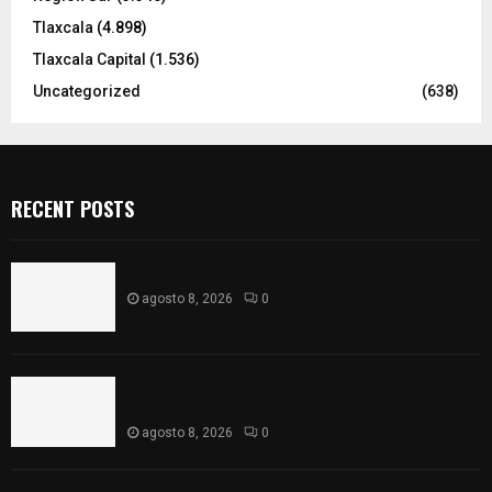
Tlaxcala
(4.898)
Tlaxcala Capital
(1.536)
Uncategorized
(638)
RECENT POSTS
Captan halo solar en Tlaxcala
agosto 8, 2026
0
68 Piezas compiten en el 32° concurso estatal de
madera tallada de la casa de artesanías
agosto 8, 2026
0