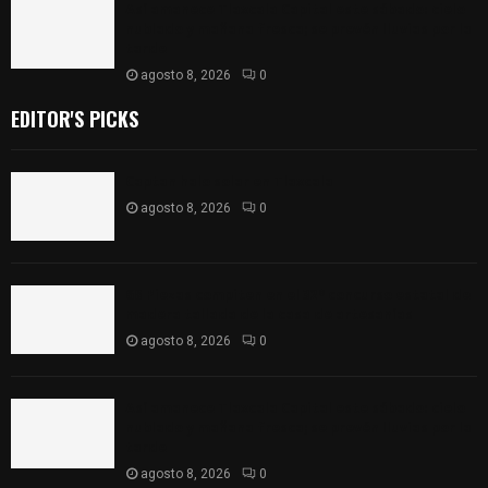
Así amanece Tlaxcala Capital este sábado: cielo
nublado y mañana fresca; se prevén lluvias por la
tarde
agosto 8, 2026
0
EDITOR'S PICKS
Captan halo solar en Tlaxcala
agosto 8, 2026
0
68 Piezas compiten en el 32° concurso estatal de
madera tallada de la casa de artesanías
agosto 8, 2026
0
Así amanece Tlaxcala Capital este sábado: cielo
nublado y mañana fresca; se prevén lluvias por la
tarde
agosto 8, 2026
0