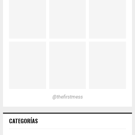
@thefirstmess
CATEGORÍAS