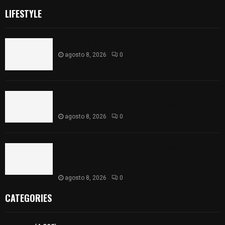
LIFESTYLE
Captan halo solar en Tlaxcala
agosto 8, 2026
0
68 Piezas compiten en el 32° concurso estatal de
madera tallada de la casa de artesanías
agosto 8, 2026
0
Así amanece Tlaxcala Capital este sábado: cielo
nublado y mañana fresca; se prevén lluvias por la
tarde
agosto 8, 2026
0
CATEGORIES