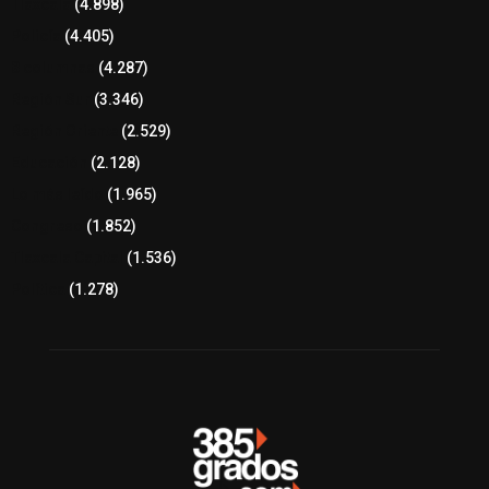
Tlaxcala
(4.898)
Policía
(4.405)
8 columnas
(4.287)
Región Sur
(3.346)
Región Oriente
(2.529)
Educación
(2.128)
Lo más leído
(1.965)
Congreso
(1.852)
Tlaxcala Capital
(1.536)
Política
(1.278)