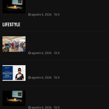
fortalecer salud y bienestar de estudiantes y
docentes
agosto 6, 2026
0
LIFESTYLE
Realizan campaña de esterilización de perros y
gatos en Villa Alta y San Mateo Ayecac en el
municipio de Tepetitla
agosto 6, 2026
0
Persecución en Los Volcanes: Detienen a hombre
con Ford Ranger robada con violencia
agosto 6, 2026
0
La UATx promueve la resiliencia emocional para
fortalecer salud y bienestar de estudiantes y
docentes
agosto 6, 2026
0