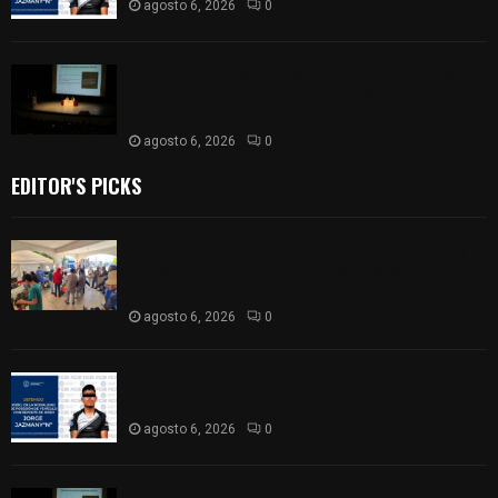
agosto 6, 2026
0
La UATx promueve la resiliencia emocional para
fortalecer salud y bienestar de estudiantes y
docentes
agosto 6, 2026
0
EDITOR'S PICKS
Realizan campaña de esterilización de perros y
gatos en Villa Alta y San Mateo Ayecac en el
municipio de Tepetitla
agosto 6, 2026
0
Persecución en Los Volcanes: Detienen a hombre
con Ford Ranger robada con violencia
agosto 6, 2026
0
La UATx promueve la resiliencia emocional para