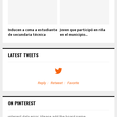
Inducen a coma a estudiante
Joven que participó en riña
de secundaria técnica
en el municipio...
LATEST TWEETS
Reply
Retweet
Favorite
ON PINTEREST
pinterest data error: Please add the board name