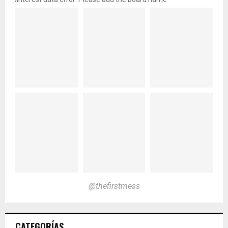
@thefirstmess
CATEGORÍAS