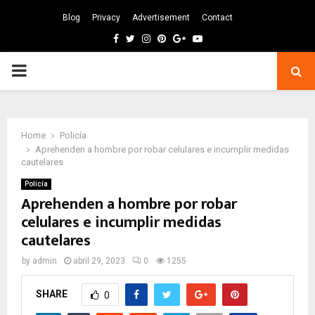
Blog
Privacy
Advertisement
Contact
Facebook
Twitter
Instagram
Pinterest
Google
Youtube
PRIMARY
MENU
Home
Policía
Aprehenden a hombre por robar celulares e incumplir medidas
cautelares
Policía
Aprehenden a hombre por robar
celulares e incumplir medidas
cautelares
by
admin
abril 29, 2023
0
1255
SHARE
0