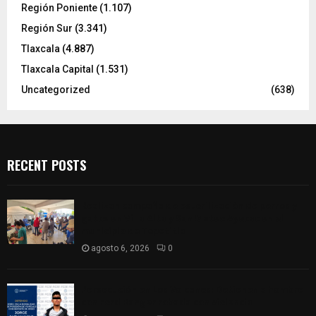
Región Poniente
(1.107)
Región Sur
(3.341)
Tlaxcala
(4.887)
Tlaxcala Capital
(1.531)
Uncategorized
(638)
RECENT POSTS
Realizan campaña de esterilización de perros y
gatos en Villa Alta y San Mateo Ayecac en el
municipio de Tepetitla
agosto 6, 2026
0
Persecución en Los Volcanes: Detienen a hombre
con Ford Ranger robada con violencia