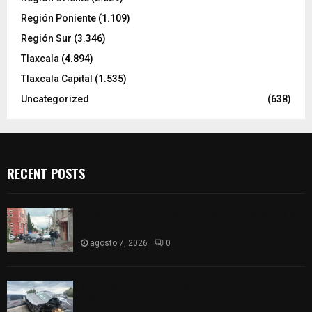
Región Poniente
(1.109)
Región Sur
(3.346)
Tlaxcala
(4.894)
Tlaxcala Capital
(1.535)
Uncategorized
(638)
RECENT POSTS
Muere hombre al interior de salón de eventos en
Apizaco
agosto 7, 2026
0
Se accidenta camioneta sobre la carretera
México-Veracruz, a la altura de Hueyotlipan