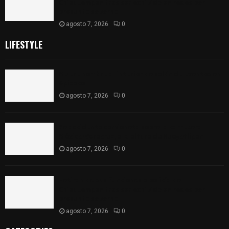
Chiautempan tras ser exhibido en redes por
presunto soborno
agosto 7, 2026
0
LIFESTYLE
Muere hombre al interior de salón de eventos en
Apizaco
agosto 7, 2026
0
Se accidenta camioneta sobre la carretera
México-Veracruz, a la altura de Hueyotlipan
agosto 7, 2026
0
Retiran de sus funciones a policía de
Chiautempan tras ser exhibido en redes por
presunto soborno
agosto 7, 2026
0