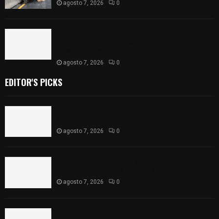
agosto 7, 2026
0
Retiran de sus funciones a policía de
Chiautempan tras ser exhibido en redes por
presunto soborno
agosto 7, 2026
0
EDITOR'S PICKS
Muere hombre al interior de salón de eventos en
Apizaco
agosto 7, 2026
0
Se accidenta camioneta sobre la carretera
México-Veracruz, a la altura de Hueyotlipan
agosto 7, 2026
0
Retiran de sus funciones a policía de