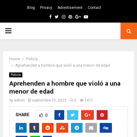
Blog
Privacy
Advertisement
Contact
Facebook
Twitter
Instagram
Pinterest
Google
Youtube
PRIMARY
MENU
Home
Policía
Aprehenden a hombre que violó a una menor de edad
Policía
Aprehenden a hombre que violó a una
menor de edad
by
admin
septiembre 25, 2023
0
1472
SHARE
0