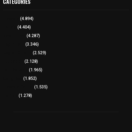
CATEGORIES
Tlaxcala
(4.894)
Policía
(4.404)
8 columnas
(4.287)
Región Sur
(3.346)
Región Oriente
(2.529)
Educación
(2.128)
Lo más leído
(1.965)
Congreso
(1.852)
Tlaxcala Capital
(1.535)
Política
(1.278)