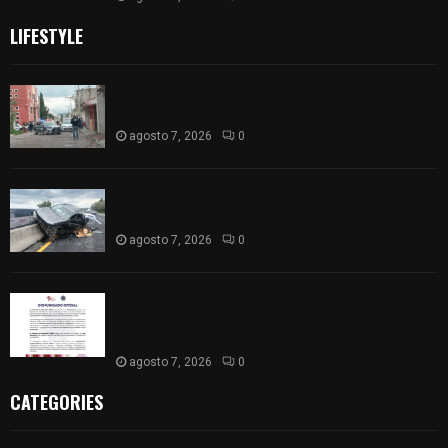
LIFESTYLE
Muere hombre al interior de salón de eventos en
Apizaco
agosto 7, 2026
0
Se accidenta camioneta sobre la carretera
México-Veracruz, a la altura de Hueyotlipan
agosto 7, 2026
0
Retiran de sus funciones a policía de
Chiautempan tras ser exhibido en redes por
presunto soborno
agosto 7, 2026
0
CATEGORIES