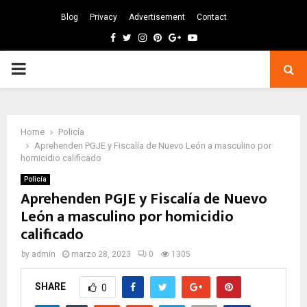
Blog
Privacy
Advertisement
Contact
Facebook
Twitter
Instagram
Pinterest
Google
Youtube
PRIMARY
MENU
Home
Policía
Aprehenden PGJE y Fiscalía de Nuevo León a masculino por
homicidio calificado
Policía
Aprehenden PGJE y Fiscalía de Nuevo
León a masculino por homicidio
calificado
by
admin
marzo 28, 2023
0
1305
SHARE
0