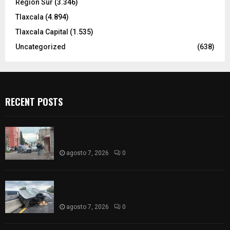
Región Sur
(3.346)
Tlaxcala
(4.894)
Tlaxcala Capital
(1.535)
Uncategorized
(638)
RECENT POSTS
Muere hombre al interior de salón de eventos en
Apizaco
agosto 7, 2026
0
Se accidenta camioneta sobre la carretera
México-Veracruz, a la altura de Hueyotlipan
agosto 7, 2026
0