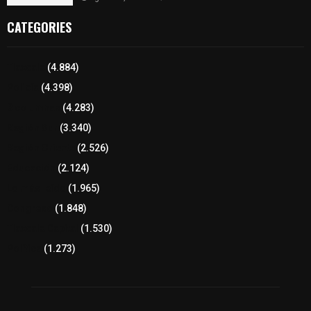
CATEGORIES
Tlaxcala
(4.884)
Policía
(4.398)
8 columnas
(4.283)
Región Sur
(3.340)
Región Oriente
(2.526)
Educación
(2.124)
Lo más leído
(1.965)
Congreso
(1.848)
Tlaxcala Capital
(1.530)
Política
(1.273)