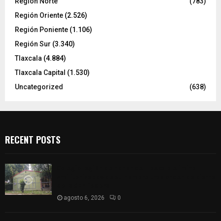
Región Norte
(783)
Región Oriente
(2.526)
Región Poniente
(1.106)
Región Sur
(3.340)
Tlaxcala
(4.884)
Tlaxcala Capital
(1.530)
Uncategorized
(638)
RECENT POSTS
Colegio legión de honor de Tlaxcala elimina
«militarizado» de su nombre tras orden de cierre
de la SEP federal
agosto 6, 2026
0