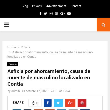
Blog
Privacy
Advertisement
Contact
Facebook
Twitter
Instagram
Pinterest
Google
Youtube
PRIMARY
MENU
Home
Policía
Asfixia por ahorcamiento, causa de muerte de masculino
localizado en Contla
Policía
Asfixia por ahorcamiento, causa de
muerte de masculino localizado en
Contla
by
admin
octubre 17, 2023
0
1254
SHARE
0