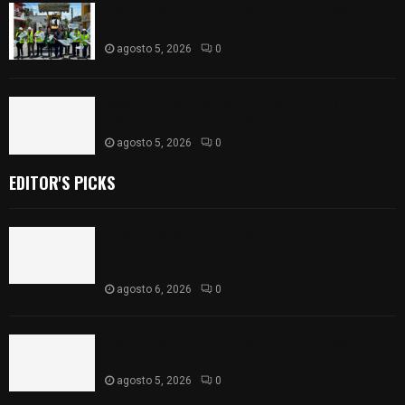
Realiza Ayuntamiento de SPM obra de pavimento
de adoquín en barrio de San Pedro
agosto 5, 2026
0
ISSSTE entrega 242 camas hospitalarias
eléctricas a unidades médicas del país
agosto 5, 2026
0
EDITOR'S PICKS
Colegio legión de honor de Tlaxcala elimina
«militarizado» de su nombre tras orden de cierre
de la SEP federal
agosto 6, 2026
0
Realiza Ayuntamiento de SPM obra de pavimento
de adoquín en barrio de San Pedro
agosto 5, 2026
0