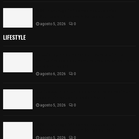
ISSSTE entrega 242 camas hospitalarias
eléctricas a unidades médicas del país
agosto 5, 2026
0
LIFESTYLE
Colegio legión de honor de Tlaxcala elimina
«militarizado» de su nombre tras orden de cierre
de la SEP federal
agosto 6, 2026
0
Realiza Ayuntamiento de SPM obra de pavimento
de adoquín en barrio de San Pedro
agosto 5, 2026
0
ISSSTE entrega 242 camas hospitalarias
eléctricas a unidades médicas del país
agosto 5, 2026
0