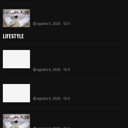
ISSSTE entrega 242 camas hospitalarias
eléctricas a unidades médicas del país
agosto 5, 2026
0
LIFESTYLE
Colegio legión de honor de Tlaxcala elimina
«militarizado» de su nombre tras orden de cierre
de la SEP federal
agosto 6, 2026
0
Realiza Ayuntamiento de SPM obra de pavimento
de adoquín en barrio de San Pedro
agosto 5, 2026
0
ISSSTE entrega 242 camas hospitalarias
eléctricas a unidades médicas del país