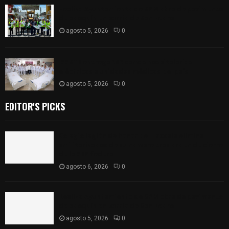
Realiza Ayuntamiento de SPM obra de pavimento
de adoquín en barrio de San Pedro
agosto 5, 2026
0
ISSSTE entrega 242 camas hospitalarias
eléctricas a unidades médicas del país
agosto 5, 2026
0
EDITOR'S PICKS
Colegio legión de honor de Tlaxcala elimina
«militarizado» de su nombre tras orden de cierre
de la SEP federal
agosto 6, 2026
0
Realiza Ayuntamiento de SPM obra de pavimento
de adoquín en barrio de San Pedro
agosto 5, 2026
0