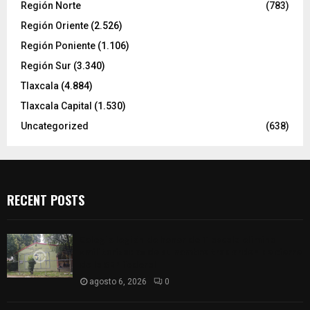
Región Norte
(783)
Región Oriente
(2.526)
Región Poniente
(1.106)
Región Sur
(3.340)
Tlaxcala
(4.884)
Tlaxcala Capital
(1.530)
Uncategorized
(638)
RECENT POSTS
Colegio legión de honor de Tlaxcala elimina
«militarizado» de su nombre tras orden de cierre
de la SEP federal
agosto 6, 2026
0