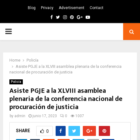
Blog
Privacy
Advertisement
Contact
Facebook
Twitter
Instagram
Pinterest
Google
Youtube
PRIMARY
MENU
Home
Policía
Asiste PGJE a la XLVIII asamblea plenaria de la conferencia
nacional de procuración de justicia
Policía
Asiste PGJE a la XLVIII asamblea
plenaria de la conferencia nacional de
procuración de justicia
by
admin
junio 17, 2023
0
1007
SHARE
0