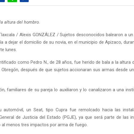
la altura del hombro.
Tlaxcala / Alexis GONZÁLEZ / Sujetos desconocidos balearon a un
a a dejar el domicilio de su novia, en el municipio de Apizaco, dura
te lunes.
ntificado como Pedro N., de 28 años, fue herido de bala a la altura 
ro Obregón, después de que sujetos accionaran sus armas desde un 
.
ón, familiares de su pareja lo auxiliaron y lo canalizaron a una ins
su automóvil, un Seat, tipo Cupra fue remolcado hacia las insta
General de Justicia del Estado (PGJE), ya que será parte de las in
 al menos tres impactos por arma de fuego.