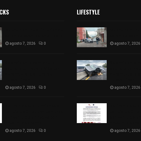
ICKS
LIFESTYLE
Muere hombre al interior de
Muere hombre a
salón de eventos en Apizaco
salón de event
agosto 7, 2026
0
agosto 7, 2026
Se accidenta camioneta
Se accidenta 
sobre la carretera México-
sobre la carre
Veracruz, a la altura de
Veracruz, a la 
Hueyotlipan
Hueyotlipan
agosto 7, 2026
0
agosto 7, 2026
Retiran de sus funciones a
Retiran de sus
policía de Chiautempan tras
policía de Chi
ser exhibido en redes por
ser exhibido en
presunto soborno
presunto sobo
agosto 7, 2026
0
agosto 7, 2026