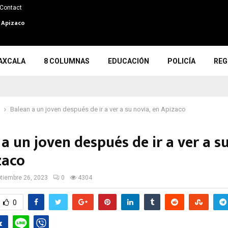
Contact
n Apizaco
AXCALA
8 COLUMNAS
EDUCACIÓN
POLICÍA
REG
Balean a un joven después de ir a ver a su novia, en Apizaco
a un joven después de ir a ver a su
zaco
tiembre 26, 2023
0
4304
0