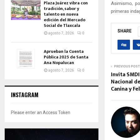
Plaza Juárez vibra con
Asimismo, pol
tradición, sabor y
primeras indag
talento en nueva
edición del Mercado
Social de Tlaxcala
SHARE
agosto 7, 2026
0
Aprueban la Cuenta
Pública 2025 de Santa
Ana Nopalucan
PREVIOUS POST
agosto 7, 2026
0
Invita SMD
Nacional de
Canina y Fe
INSTAGRAM
Please enter an Access Token