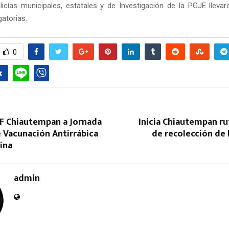
icías municipales, estatales y de Investigación de la PGJE lleva
atorias.
0
IF Chiautempan a Jornada
Inicia Chiautempan r
 Vacunación Antirrábica
de recolección de 
lina
admin