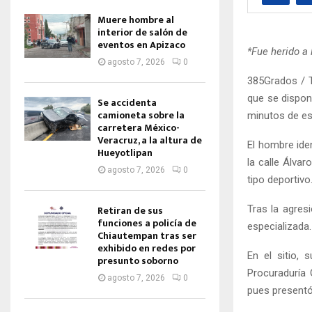
Muere hombre al
interior de salón de
eventos en Apizaco
*Fue herido a 
agosto 7, 2026
0
385Grados / 
que se disponí
Se accidenta
camioneta sobre la
minutos de es
carretera México-
Veracruz, a la altura de
El hombre ide
Hueyotlipan
la calle Álva
agosto 7, 2026
0
tipo deportivo
Tras la agresi
Retiran de sus
funciones a policía de
especializada.
Chiautempan tras ser
exhibido en redes por
En el sitio, 
presunto soborno
Procuraduría 
agosto 7, 2026
0
pues presentó