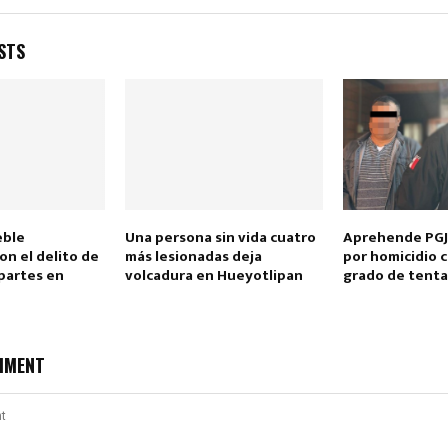
STS
Reply
Retweet
Favorite
Reply
R
eble
Una persona sin vida cuatro
Aprehende PGJ
on el delito de
más lesionadas deja
por homicidio c
partes en
volcadura en Hueyotlipan
grado de tenta
MMENT