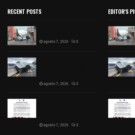
RECENT POSTS
EDITOR'S P
Muere hombre al interior de
salón de eventos en Apizaco
agosto 7, 2026
0
Se accidenta camioneta
sobre la carretera México-
Veracruz, a la altura de
Hueyotlipan
agosto 7, 2026
0
Retiran de sus funciones a
policía de Chiautempan tras
ser exhibido en redes por
presunto soborno
agosto 7, 2026
0