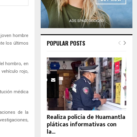
H
 joven hombre
POPULAR POSTS
nte los últimos
del hombro, en
vehículo rojo,
titución médica
laciones de la
Realiza policía de Huamantla
vestigaciones,
pláticas informativas con
la...