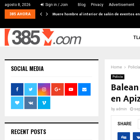
agosto 8, 2026
Sign in / Join
Blog
Privacy
Advertisement
Muere hombre al interior de salón de eventos e
385 AHORA
TL
SOCIAL MEDIA
Home
Policía
Policía
Balean 
en Api
by
admin
sep
SHARE
RECENT POSTS