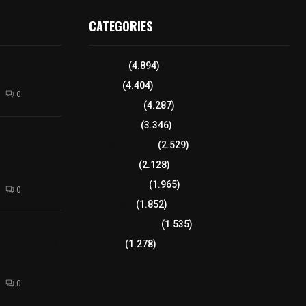
CATEGORIES
l interior de
Tlaxcala
(4.894)
os en Apizaco
Policía
(4.404)
0
8 columnas
(4.287)
Región Sur
(3.346)
camioneta
Región Oriente
(2.529)
tera México-
altura de
Educación
(2.128)
Lo más leído
(1.965)
0
Congreso
(1.852)
Tlaxcala Capital
(1.535)
 funciones a
autempan tras
Política
(1.278)
 redes por
rno
0