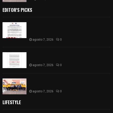
EDITOR'S PICKS
Retiran de sus funciones a policía de
Chiautempan tras ser exhibido en redes por
presunto soborno
agosto 7, 2026
0
Aprueban la Cuenta Pública 2025 de Santa Ana
Nopalucan
agosto 7, 2026
0
Por primera vez, brigadistas de La Malinche
reciben equipo ignífugo
agosto 7, 2026
0
LIFESTYLE