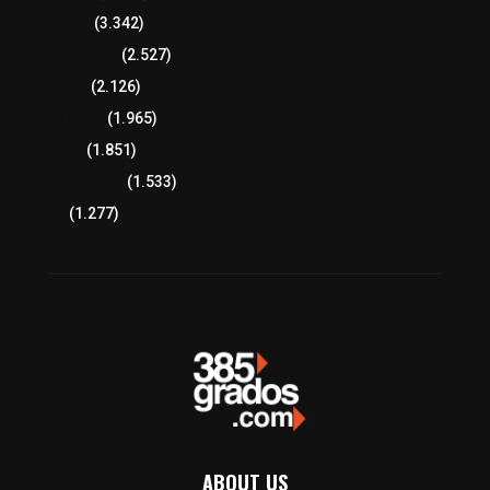
Región Sur
(3.342)
Región Oriente
(2.527)
Educación
(2.126)
Lo más leído
(1.965)
Congreso
(1.851)
Tlaxcala Capital
(1.533)
Política
(1.277)
ABOUT US