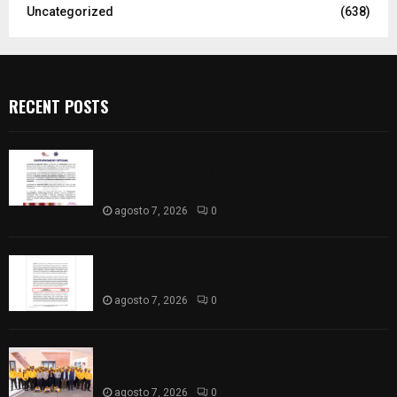
Uncategorized
(638)
RECENT POSTS
Retiran de sus funciones a policía de
Chiautempan tras ser exhibido en redes por
presunto soborno
agosto 7, 2026
0
Aprueban la Cuenta Pública 2025 de Santa Ana
Nopalucan
agosto 7, 2026
0
Por primera vez, brigadistas de La Malinche
reciben equipo ignífugo
agosto 7, 2026
0