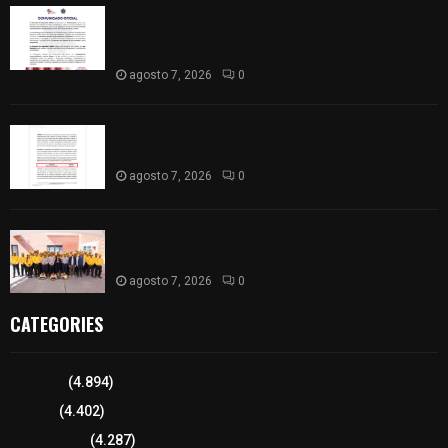
Retiran de sus funciones a policía de
Chiautempan tras ser exhibido en redes por
presunto soborno
agosto 7, 2026
0
Aprueban la Cuenta Pública 2025 de Santa Ana
Nopalucan
agosto 7, 2026
0
Por primera vez, brigadistas de La Malinche
reciben equipo ignífugo
agosto 7, 2026
0
CATEGORIES
Tlaxcala
(4.894)
Policía
(4.402)
8 columnas
(4.287)