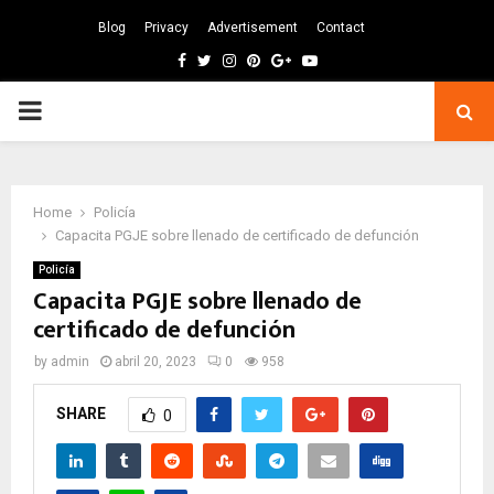
Blog
Privacy
Advertisement
Contact
Facebook
Twitter
Instagram
Pinterest
Google
Youtube
PRIMARY
MENU
Home
Policía
Capacita PGJE sobre llenado de certificado de defunción
Policía
Capacita PGJE sobre llenado de
certificado de defunción
by
admin
abril 20, 2023
0
958
SHARE
0