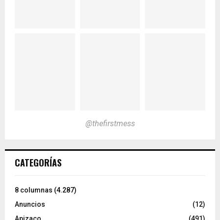
@thefirstmess
CATEGORÍAS
8 columnas
(4.287)
Anuncios
(12)
Apizaco
(491)