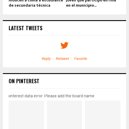
Inducen a coma a estudiante
Joven que participó en riña
de secundaria técnica
en el municipio...
LATEST TWEETS
Reply
Retweet
Favorite
ON PINTEREST
pinterest data error: Please add the board name