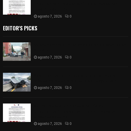
Chiautempan tras ser exhibido en redes por
presunto soborno
agosto 7, 2026
0
EDITOR'S PICKS
Muere hombre al interior de salón de eventos en
Apizaco
agosto 7, 2026
0
Se accidenta camioneta sobre la carretera
México-Veracruz, a la altura de Hueyotlipan
agosto 7, 2026
0
Retiran de sus funciones a policía de
Chiautempan tras ser exhibido en redes por
presunto soborno
agosto 7, 2026
0