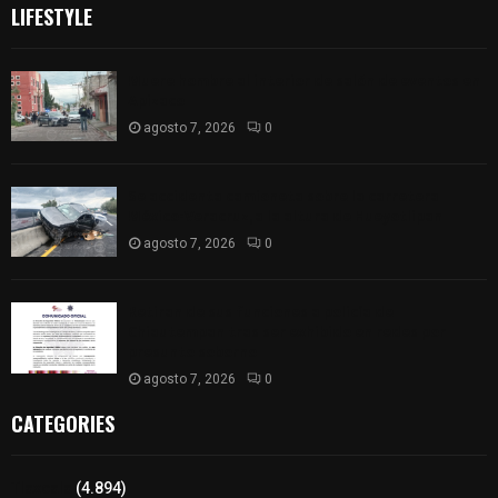
LIFESTYLE
Muere hombre al interior de salón de eventos en
Apizaco
agosto 7, 2026
0
Se accidenta camioneta sobre la carretera
México-Veracruz, a la altura de Hueyotlipan
agosto 7, 2026
0
Retiran de sus funciones a policía de
Chiautempan tras ser exhibido en redes por
presunto soborno
agosto 7, 2026
0
CATEGORIES
Tlaxcala
(4.894)