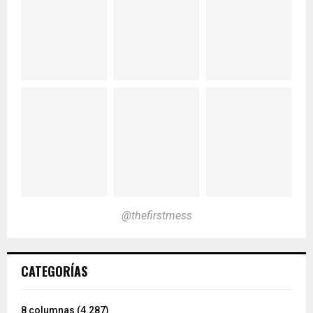
@thefirstmess
CATEGORÍAS
8 columnas
(4.287)