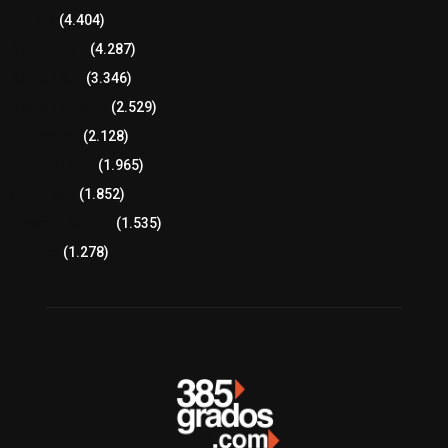
Policía
(4.404)
8 columnas
(4.287)
Región Sur
(3.346)
Región Oriente
(2.529)
Educación
(2.128)
Lo más leído
(1.965)
Congreso
(1.852)
Tlaxcala Capital
(1.535)
Política
(1.278)