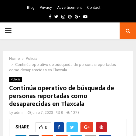
Blog
Privacy
Advertisement
Contact
Facebook
Twitter
Instagram
Pinterest
Google
Youtube
PRIMARY
MENU
Home
Policía
Continúa operativo de búsqueda de personas reportadas
como desaparecidas en Tlaxcala
Policía
Continúa operativo de búsqueda de
personas reportadas como
desaparecidas en Tlaxcala
by
admin
junio 7, 2023
0
1278
SHARE
0