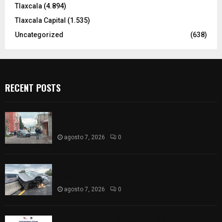
Tlaxcala
(4.894)
Tlaxcala Capital
(1.535)
Uncategorized
(638)
RECENT POSTS
Muere hombre al interior de salón de eventos en
Apizaco
agosto 7, 2026
0
Se accidenta camioneta sobre la carretera
México-Veracruz, a la altura de Hueyotlipan
agosto 7, 2026
0
Retiran de sus funciones a policía de