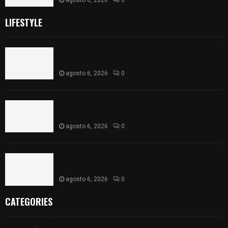
agosto 6, 2026
0
LIFESTYLE
Vota ITE terna para elegir a persona Secretaria
Ejecutiva
agosto 6, 2026
0
Sabor 100% tlaxcalteca: Conoce Guarda Frutz en
el Mercado de Artesanos
agosto 6, 2026
0
Caso Lorena Cuéllar: Estado exige rigor y fuentes
oficiales ante acusaciones sin sustento
agosto 6, 2026
0
CATEGORIES