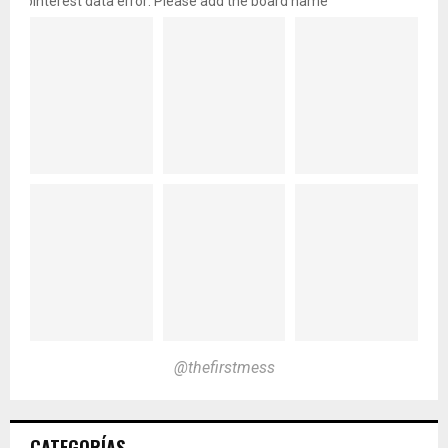
pinterest data error: Please add the board name
@thefirstmess
CATEGORÍAS