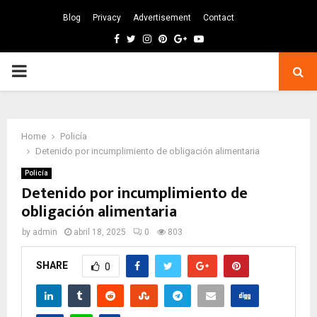
Blog
Privacy
Advertisement
Contact
Facebook
Twitter
Instagram
Pinterest
Google
Youtube
PRIMARY
MENU
Home
Policía
Detenido por incumplimiento de obligación alimentaria
Policía
Detenido por incumplimiento de
obligación alimentaria
by
admin
abril 18, 2025
0
803
SHARE
0