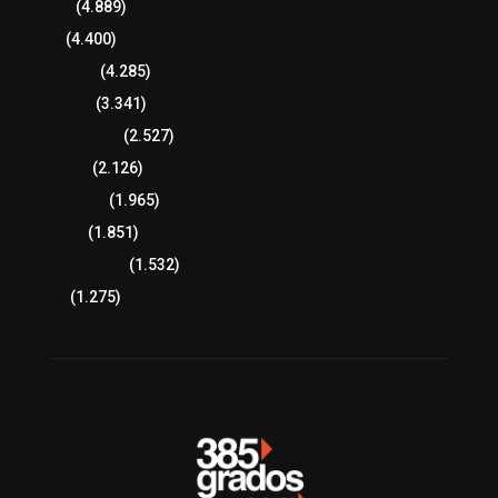
Tlaxcala
(4.889)
Policía
(4.400)
8 columnas
(4.285)
Región Sur
(3.341)
Región Oriente
(2.527)
Educación
(2.126)
Lo más leído
(1.965)
Congreso
(1.851)
Tlaxcala Capital
(1.532)
Política
(1.275)