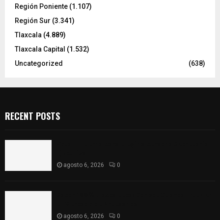
Región Poniente
(1.107)
Región Sur
(3.341)
Tlaxcala
(4.889)
Tlaxcala Capital
(1.532)
Uncategorized
(638)
RECENT POSTS
Vota ITE terna para elegir a persona Secretaria
Ejecutiva
agosto 6, 2026
0
Sabor 100% tlaxcalteca: Conoce Guarda Frutz en
el Mercado de Artesanos
agosto 6, 2026
0