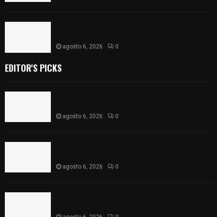
Caso Lorena Cuéllar: Estado exige rigor y fuentes
oficiales ante acusaciones sin sustento
agosto 6, 2026
0
EDITOR'S PICKS
Vota ITE terna para elegir a persona Secretaria
Ejecutiva
agosto 6, 2026
0
Sabor 100% tlaxcalteca: Conoce Guarda Frutz en
el Mercado de Artesanos
agosto 6, 2026
0
Caso Lorena Cuéllar: Estado exige rigor y fuentes
oficiales ante acusaciones sin sustento