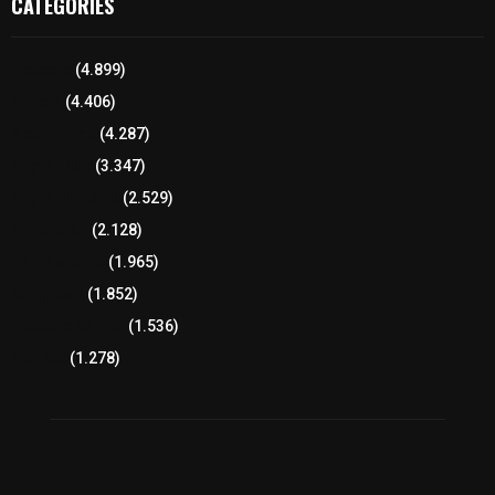
CATEGORIES
Tlaxcala
(4.899)
Policía
(4.406)
8 columnas
(4.287)
Región Sur
(3.347)
Región Oriente
(2.529)
Educación
(2.128)
Lo más leído
(1.965)
Congreso
(1.852)
Tlaxcala Capital
(1.536)
Política
(1.278)