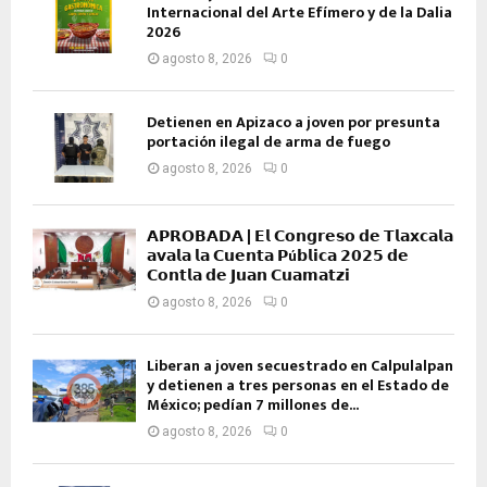
Internacional del Arte Efímero y de la Dalia
2026
agosto 8, 2026
0
Detienen en Apizaco a joven por presunta
portación ilegal de arma de fuego
agosto 8, 2026
0
𝗔𝗣𝗥𝗢𝗕𝗔𝗗𝗔 | 𝗘𝗹 𝗖𝗼𝗻𝗴𝗿𝗲𝘀𝗼 𝗱𝗲 𝗧𝗹𝗮𝘅𝗰𝗮𝗹𝗮
𝗮𝘃𝗮𝗹𝗮 𝗹𝗮 𝗖𝘂𝗲𝗻𝘁𝗮 𝗣ú𝗯𝗹𝗶𝗰𝗮 𝟮𝟬𝟮𝟱 𝗱𝗲
𝗖𝗼𝗻𝘁𝗹𝗮 𝗱𝗲 𝗝𝘂𝗮𝗻 𝗖𝘂𝗮𝗺𝗮𝘁𝘇𝗶
agosto 8, 2026
0
Liberan a joven secuestrado en Calpulalpan
y detienen a tres personas en el Estado de
México; pedían 7 millones de...
agosto 8, 2026
0