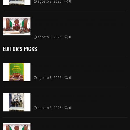
agosto 8, 2026
0
𝗔𝗣𝗥𝗢𝗕𝗔𝗗𝗔 | 𝗘𝗹 𝗖𝗼𝗻𝗴𝗿𝗲𝘀𝗼 𝗱𝗲 𝗧𝗹𝗮𝘅𝗰𝗮𝗹𝗮
𝗮𝘃𝗮𝗹𝗮 𝗹𝗮 𝗖𝘂𝗲𝗻𝘁𝗮 𝗣ú𝗯𝗹𝗶𝗰𝗮 𝟮𝟬𝟮𝟱 𝗱𝗲 𝗖𝗼𝗻𝘁𝗹𝗮 𝗱𝗲
𝗝𝘂𝗮𝗻 𝗖𝘂𝗮𝗺𝗮𝘁𝘇𝗶
agosto 8, 2026
0
EDITOR'S PICKS
Sabores y tradiciones se suman a la feria
Internacional del Arte Efímero y de la Dalia 2026
agosto 8, 2026
0
Detienen en Apizaco a joven por presunta
portación ilegal de arma de fuego
agosto 8, 2026
0
𝗔𝗣𝗥𝗢𝗕𝗔𝗗𝗔 | 𝗘𝗹 𝗖𝗼𝗻𝗴𝗿𝗲𝘀𝗼 𝗱𝗲 𝗧𝗹𝗮𝘅𝗰𝗮𝗹𝗮