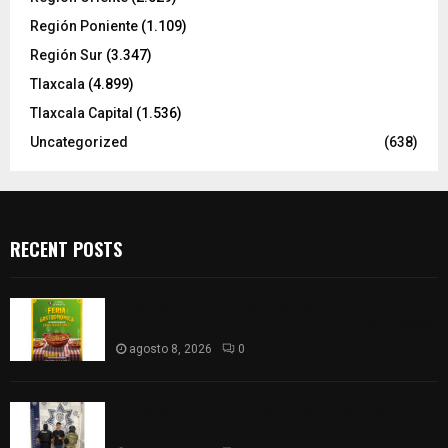
Región Poniente
(1.109)
Región Sur
(3.347)
Tlaxcala
(4.899)
Tlaxcala Capital
(1.536)
Uncategorized
(638)
RECENT POSTS
Sabores y tradiciones se suman a la feria
Internacional del Arte Efímero y de la Dalia 2026
agosto 8, 2026
0
Detienen en Apizaco a joven por presunta
portación ilegal de arma de fuego