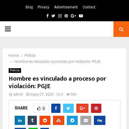
Blog
Privacy
Advertisement
Contact
Facebook
Twitter
Instagram
Pinterest
Google
Youtube
PRIMARY
MENU
Home
Policía
Hombre es vinculado a proceso por violación: PGJE
Policía
Hombre es vinculado a proceso por
violación: PGJE
by
admin
mayo 27, 2023
0
906
SHARE
0