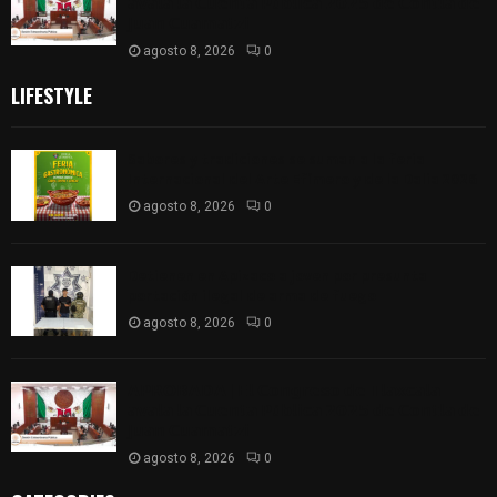
𝗮𝘃𝗮𝗹𝗮 𝗹𝗮 𝗖𝘂𝗲𝗻𝘁𝗮 𝗣ú𝗯𝗹𝗶𝗰𝗮 𝟮𝟬𝟮𝟱 𝗱𝗲 𝗖𝗼𝗻𝘁𝗹𝗮 𝗱𝗲
𝗝𝘂𝗮𝗻 𝗖𝘂𝗮𝗺𝗮𝘁𝘇𝗶
agosto 8, 2026
0
LIFESTYLE
Sabores y tradiciones se suman a la feria
Internacional del Arte Efímero y de la Dalia 2026
agosto 8, 2026
0
Detienen en Apizaco a joven por presunta
portación ilegal de arma de fuego
agosto 8, 2026
0
𝗔𝗣𝗥𝗢𝗕𝗔𝗗𝗔 | 𝗘𝗹 𝗖𝗼𝗻𝗴𝗿𝗲𝘀𝗼 𝗱𝗲 𝗧𝗹𝗮𝘅𝗰𝗮𝗹𝗮
𝗮𝘃𝗮𝗹𝗮 𝗹𝗮 𝗖𝘂𝗲𝗻𝘁𝗮 𝗣ú𝗯𝗹𝗶𝗰𝗮 𝟮𝟬𝟮𝟱 𝗱𝗲 𝗖𝗼𝗻𝘁𝗹𝗮 𝗱𝗲
𝗝𝘂𝗮𝗻 𝗖𝘂𝗮𝗺𝗮𝘁𝘇𝗶
agosto 8, 2026
0