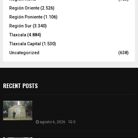
Región Oriente
(2.526)
Región Poniente
(1.106)
Región Sur
(3.340)
Tlaxcala
(4.884)
Tlaxcala Capital
(1.530)
Uncategorized
(638)
RECENT POSTS
Colegio legión de honor de Tlaxcala elimina
«militarizado» de su nombre tras orden de cierre
de la SEP federal
agosto 6, 2026
0