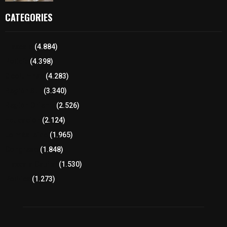
CATEGORIES
Tlaxcala
(4.884)
Policía
(4.398)
8 columnas
(4.283)
Región Sur
(3.340)
Región Oriente
(2.526)
Educación
(2.124)
Lo más leído
(1.965)
Congreso
(1.848)
Tlaxcala Capital
(1.530)
Política
(1.273)