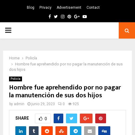
Blog
Privacy
Advertisement
Contact
Facebook
Twitter
Instagram
Pinterest
Google
Youtube
PRIMARY
MENU
Home
Policía
Hombre fue aprehendido por no pagar la manutención de sus
dos hijos
Policía
Hombre fue aprehendido por no pagar
la manutención de sus dos hijos
by
admin
junio 29, 2023
0
925
SHARE
0