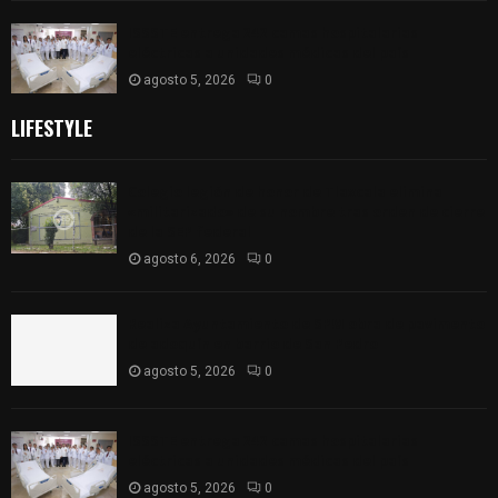
ISSSTE entrega 242 camas hospitalarias
eléctricas a unidades médicas del país
agosto 5, 2026
0
LIFESTYLE
Colegio legión de honor de Tlaxcala elimina
«militarizado» de su nombre tras orden de cierre
de la SEP federal
agosto 6, 2026
0
Realiza Ayuntamiento de SPM obra de pavimento
de adoquín en barrio de San Pedro
agosto 5, 2026
0
ISSSTE entrega 242 camas hospitalarias
eléctricas a unidades médicas del país
agosto 5, 2026
0