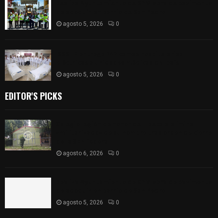
Realiza Ayuntamiento de SPM obra de pavimento
de adoquín en barrio de San Pedro
agosto 5, 2026
0
ISSSTE entrega 242 camas hospitalarias
eléctricas a unidades médicas del país
agosto 5, 2026
0
EDITOR'S PICKS
Colegio legión de honor de Tlaxcala elimina
«militarizado» de su nombre tras orden de cierre
de la SEP federal
agosto 6, 2026
0
Realiza Ayuntamiento de SPM obra de pavimento
de adoquín en barrio de San Pedro
agosto 5, 2026
0