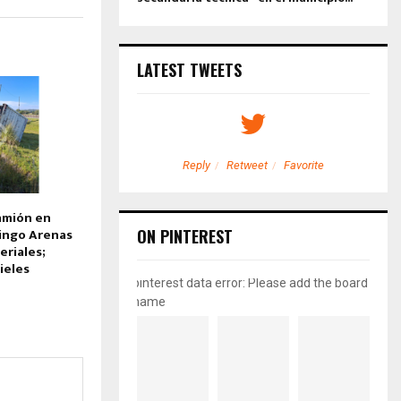
LATEST TWEETS
etweet
Favorite
Reply
Retweet
Favorite
amión en
ingo Arenas
ON PINTEREST
eriales;
ieles
pinterest data error: Please add the board
name