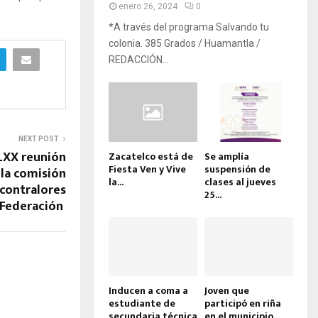
enero 26, 2024
0
*A través del programa Salvando tu
colonia. 385 Grados / Huamantla /
REDACCIÓN...
NEXT POST
 LXX reunión
Zacatelco está de
Se amplía
Fiesta Ven y Vive
suspensión de
 la comisión
la...
clases al jueves
contralores
25...
-Federación
Inducen a coma a
Joven que
estudiante de
participó en riña
secundaria técnica
en el municipio...