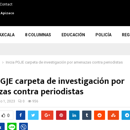
Contact
n Apizaco
AXCALA
8 COLUMNAS
EDUCACIÓN
POLICÍA
REG
Inicia PGJE carpeta de investigación por amenazas contra periodistas
PGJE carpeta de investigación por
as contra periodistas
io 1, 2023
0
956
0