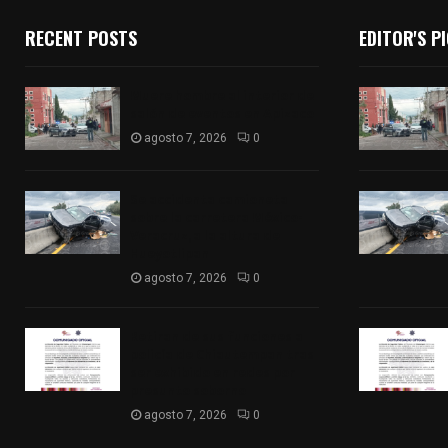
RECENT POSTS
EDITOR'S P
Muere hombre al interior de
salón de eventos en Apizaco
agosto 7, 2026
0
Se accidenta camioneta
sobre la carretera México-
Veracruz, a la altura de
Hueyotlipan
agosto 7, 2026
0
Retiran de sus funciones a
policía de Chiautempan tras
ser exhibido en redes por
presunto soborno
agosto 7, 2026
0