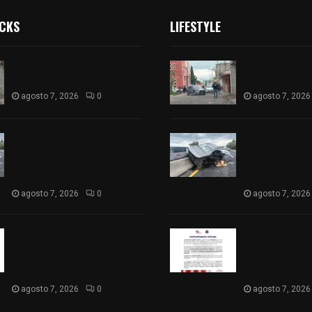
ICKS
LIFESTYLE
Muere hombre al interior de
Muere hombre a
salón de eventos en Apizaco
salón de event
agosto 7, 2026
0
agosto 7, 2026
Se accidenta camioneta
Se accidenta 
sobre la carretera México-
sobre la carre
Veracruz, a la altura de
Veracruz, a la 
Hueyotlipan
Hueyotlipan
agosto 7, 2026
0
agosto 7, 2026
Retiran de sus funciones a
Retiran de sus
policía de Chiautempan tras
policía de Chi
ser exhibido en redes por
ser exhibido en
presunto soborno
presunto sobo
agosto 7, 2026
0
agosto 7, 2026