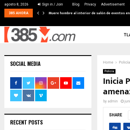
agosto 8, 2026
Sign in / Join
Blog
Privacy
Advertisement
Muere hombre al interior de salón de eventos e
385 AHORA
TL
SOCIAL MEDIA
Home
Policía
Policía
Inicia 
amenaz
by
admin
jun
SHARE
RECENT POSTS