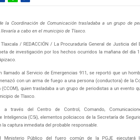
de la Coordinación de Comunicación trasladaba a un grupo de per
 llevaría a cabo en el municipio de Tlaxco.
Tlaxcala / REDACCIÓN / La Procuraduría General de Justicia del
rpeta de investigación por los hechos ocurridos la mañana del día 1 
Apizaco.
n llamado al Servicio de Emergencias 911, se reportó que un hom
menazó con un arma de fuego a una persona (conductora) de la C
(CCOM), quien trasladaba a un grupo de periodistas a un evento que
nicipio de Tlaxco.
, a través del Centro de Control, Comando, Comunicacion
e Inteligencia (C5i), elementos policiacos de la Secretaría de Segur
n la captura inmediata del probable responsable.
l Ministerio Público del fuero común de la PGJE ejecutará 