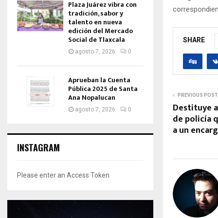
Plaza Juárez vibra con
correspondien
tradición, sabor y
talento en nueva
edición del Mercado
Social de Tlaxcala
SHARE
agosto 7, 2026
0
Aprueban la Cuenta
Pública 2025 de Santa
Ana Nopalucan
PREVIOUS POST
Destituye a
agosto 7, 2026
0
de policía
a un encar
INSTAGRAM
Please enter an Access Token