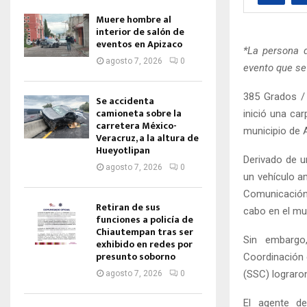
Muere hombre al
interior de salón de
eventos en Apizaco
*La persona 
agosto 7, 2026
0
evento que se
385 Grados / 
Se accidenta
camioneta sobre la
inició una ca
carretera México-
municipio de 
Veracruz, a la altura de
Hueyotlipan
Derivado de u
agosto 7, 2026
0
un vehículo a
Comunicación 
Retiran de sus
cabo en el mu
funciones a policía de
Chiautempan tras ser
Sin embargo
exhibido en redes por
presunto soborno
Coordinación 
(SSC) lograro
agosto 7, 2026
0
El agente de