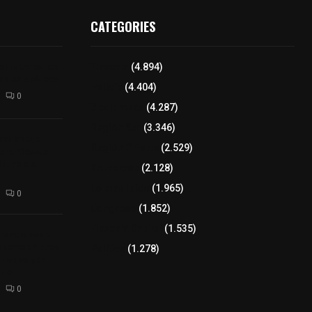
CATEGORIES
l interior de
Tlaxcala
(4.894)
os en Apizaco
Policía
(4.404)
0
8 columnas
(4.287)
Región Sur
(3.346)
camioneta
Región Oriente
(2.529)
tera México-
altura de
Educación
(2.128)
Lo más leído
(1.965)
0
Congreso
(1.852)
Tlaxcala Capital
(1.535)
 funciones a
autempan tras
Política
(1.278)
 redes por
rno
0