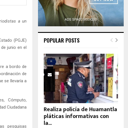
H
iodistas a un
POPULAR POSTS
 Estado (PGJE)
de junio en el
bre a bordo de
oordinación de
 se llevaría a
es, Cómputo,
idad Ciudadana
Realiza policía de Huamantla
pláticas informativas con
la...
las pesquisas