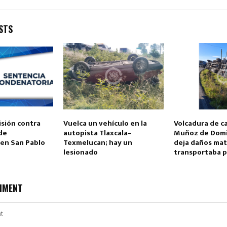
STS
Reply
Retweet
Favorite
Reply
R
isión contra
Vuelca un vehículo en la
Volcadura de c
de
autopista Tlaxcala–
Muñoz de Dom
 en San Pablo
Texmelucan; hay un
deja daños mat
lesionado
transportaba p
MMENT