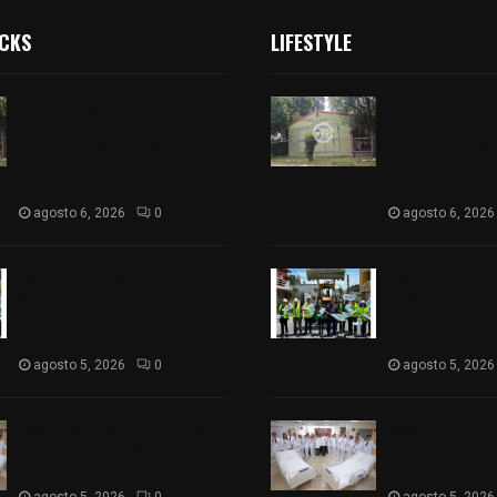
ICKS
LIFESTYLE
Colegio legión de honor de
Colegio legión
Tlaxcala elimina
Tlaxcala elimi
«militarizado» de su nombre
«militarizado»
tras orden de cierre de la
tras orden de c
SEP federal
SEP federal
agosto 6, 2026
0
agosto 6, 2026
Realiza Ayuntamiento de
Realiza Ayunt
SPM obra de pavimento de
SPM obra de p
adoquín en barrio de San
adoquín en bar
Pedro
Pedro
agosto 5, 2026
0
agosto 5, 2026
ISSSTE entrega 242 camas
ISSSTE entreg
hospitalarias eléctricas a
hospitalarias e
unidades médicas del país
unidades médic
agosto 5, 2026
0
agosto 5, 2026