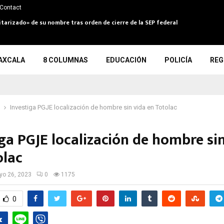
Contact
itarizado» de su nombre tras orden de cierre de la SEP federal
AXCALA
8 COLUMNAS
EDUCACIÓN
POLICÍA
REG
Investiga PGJE localización de hombre sin vida en Totolac
ga PGJE localización de hombre si
olac
o 26, 2023
0
1175
0