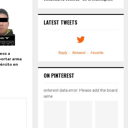
LATEST TWEETS
eso a
etweet
Favorite
Reply
Retweet
Favorite
portar arma
jército en
ON PINTEREST
pinterest data error: Please add the board
name