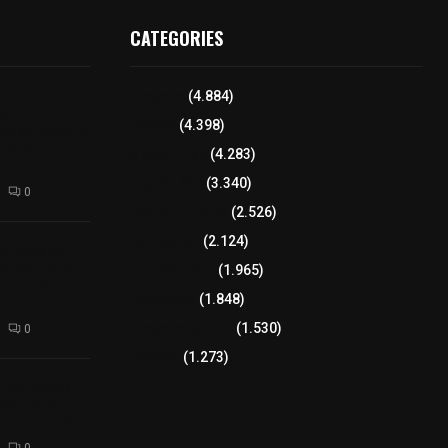
CATEGORIES
 de honor de
Tlaxcala
(4.884)
na
Policía
(4.398)
 de su nombre
ierre de la
8 columnas
(4.283)
Región Sur
(3.340)
0
Región Oriente
(2.526)
Educación
(2.124)
amiento de
avimento de
Lo más leído
(1.965)
rio de San
Congreso
(1.848)
Tlaxcala Capital
(1.530)
0
Política
(1.273)
a 242 camas
léctricas a
as del país
0