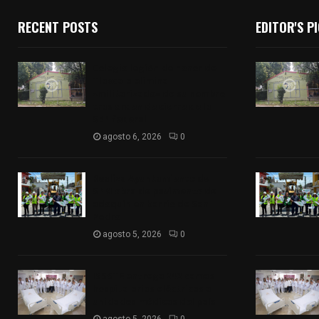
RECENT POSTS
EDITOR'S P
Colegio legión de honor de
Tlaxcala elimina
«militarizado» de su nombre
tras orden de cierre de la
SEP federal
agosto 6, 2026
0
Realiza Ayuntamiento de
SPM obra de pavimento de
adoquín en barrio de San
Pedro
agosto 5, 2026
0
ISSSTE entrega 242 camas
hospitalarias eléctricas a
unidades médicas del país
agosto 5, 2026
0