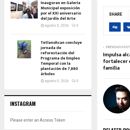
Inauguran en Galería
Municipal exposición
por el XXI aniversario
SHARE
del Jardín del Arte
agosto 5, 2026
0
Tetlanohcan concluye
jornada de
PREVIOUS POST
reforestación del
Impulsa alc
Programa de Empleo
fortalecer 
Temporal con la
familia
plantación de 7,880
árboles
agosto 5, 2026
0
INSTAGRAM
Please enter an Access Token