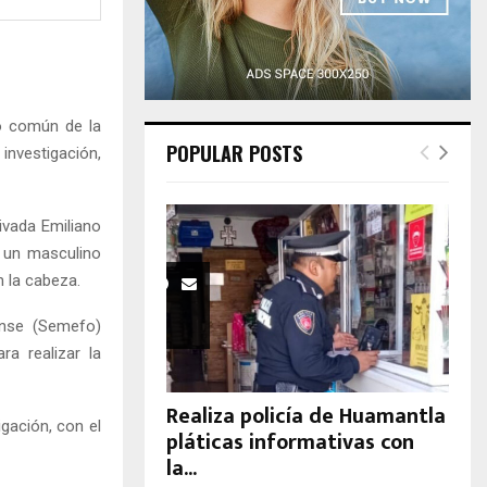
H
ro común de la
POPULAR POSTS
nvestigación,
ivada Emiliano
a un masculino
 la cabeza.
rense (Semefo)
ra realizar la
Realiza policía de Huamantla
igación, con el
pláticas informativas con
la...