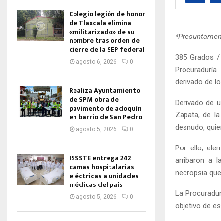
Colegio legión de honor
de Tlaxcala elimina
«militarizado» de su
*Presuntament
nombre tras orden de
cierre de la SEP federal
385 Grados / 
agosto 6, 2026
0
Procuraduría
derivado de l
Realiza Ayuntamiento
de SPM obra de
Derivado de u
pavimento de adoquín
Zapata, de la
en barrio de San Pedro
desnudo, quie
agosto 5, 2026
0
Por ello, ele
ISSSTE entrega 242
arribaron a l
camas hospitalarias
necropsia que 
eléctricas a unidades
médicas del país
La Procuradurí
agosto 5, 2026
0
objetivo de e