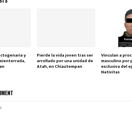
STS
ctogenaria y
Pierde la vida joven tras ser
Vinculan a proc
Reply
Retweet
Favorite
Reply
R
mienterrada,
arrollado por una unidad de
masculino por 
an
Atah, en Chiautempan
exclusiva del e
Nativitas
MMENT