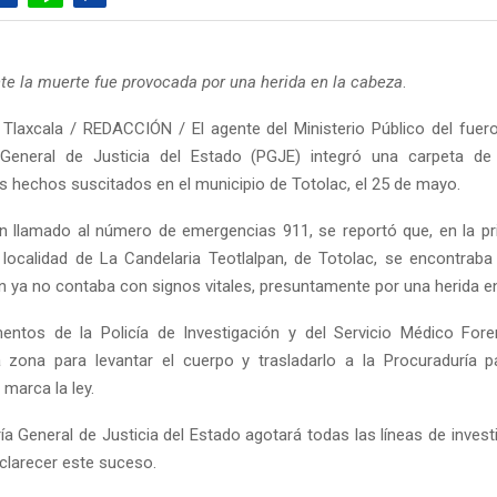
e la muerte fue provocada por una herida en la cabeza
.
Tlaxcala / REDACCIÓN / El agente del Ministerio Público del fue
 General de Justicia del Estado (PGJE) integró una carpeta de i
os hechos suscitados en el municipio de Totolac, el 25 de mayo.
n llamado al número de emergencias 911, se reportó que, en la pr
 localidad de La Candelaria Teotlalpan, de Totolac, se encontrab
n ya no contaba con signos vitales, presuntamente por una herida en
mentos de la Policía de Investigación y del Servicio Médico Fo
a zona para levantar el cuerpo y trasladarlo a la Procuraduría pa
marca la ley.
a General de Justicia del Estado agotará todas las líneas de invest
sclarecer este suceso.