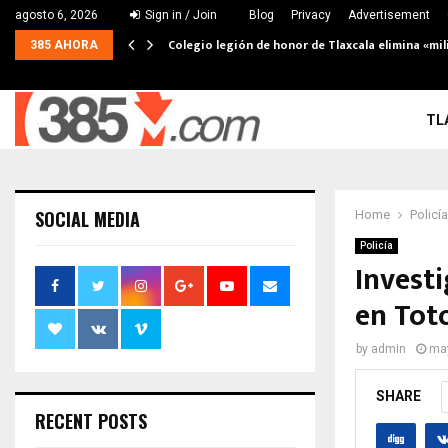
agosto 6, 2026
Sign in / Join
Blog
Privacy
Advertisement
Colegio legión de honor de Tlaxcala elimina «mil
385 AHORA
TL
SOCIAL MEDIA
Home
Policía
Policía
Investi
en Tot
by
admin
may
SHARE
RECENT POSTS