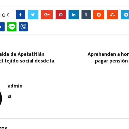
0
alde de Apetatitlán
Aprehenden a ho
el tejido social desde la
pagar pensión
admin