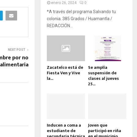
enero 26, 2024
0
*A través del programa Salvando tu
colonia. 385 Grados / Huamantla /
REDACCIÓN...
NEXT POST
mbre por no
 alimentaria
Zacatelco está de
Se amplía
Fiesta Ven y Vive
suspensión de
la...
clases al jueves
25...
Inducen a coma a
Joven que
estudiante de
participó en riña
secundaria técnica
en el municipio...