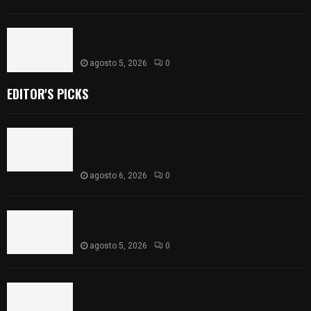
ISSSTE entrega 242 camas hospitalarias
eléctricas a unidades médicas del país
agosto 5, 2026
0
EDITOR'S PICKS
Colegio legión de honor de Tlaxcala elimina
«militarizado» de su nombre tras orden de cierre
de la SEP federal
agosto 6, 2026
0
Realiza Ayuntamiento de SPM obra de pavimento
de adoquín en barrio de San Pedro
agosto 5, 2026
0
ISSSTE entrega 242 camas hospitalarias
eléctricas a unidades médicas del país