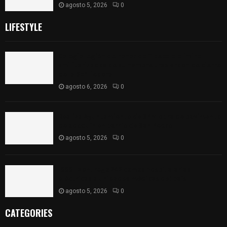
agosto 5, 2026
0
LIFESTYLE
Colegio legión de honor de Tlaxcala elimina
«militarizado» de su nombre tras orden de cierre
de la SEP federal
agosto 6, 2026
0
Realiza Ayuntamiento de SPM obra de pavimento
de adoquín en barrio de San Pedro
agosto 5, 2026
0
ISSSTE entrega 242 camas hospitalarias
eléctricas a unidades médicas del país
agosto 5, 2026
0
CATEGORIES