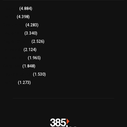
Tlaxcala
(4.884)
Policía
(4.398)
8 columnas
(4.283)
Región Sur
(3.340)
Región Oriente
(2.526)
Educación
(2.124)
Lo más leído
(1.965)
Congreso
(1.848)
Tlaxcala Capital
(1.530)
Política
(1.273)