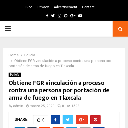
Blog
Privacy
Advertisement
Contact
Facebook
Twitter
Instagram
Pinterest
Google
Youtube
PRIMARY
MENU
Home
Policía
Obtiene FGR vinculación a proceso contra una persona por
portación de arma de fuego en Tlaxcala
Policía
Obtiene FGR vinculación a proceso
contra una persona por portación de
arma de fuego en Tlaxcala
by
admin
marzo 25, 2023
0
1598
SHARE
0