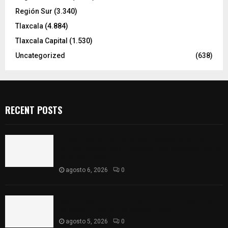
Región Sur
(3.340)
Tlaxcala
(4.884)
Tlaxcala Capital
(1.530)
Uncategorized
(638)
RECENT POSTS
Colegio legión de honor de Tlaxcala elimina
«militarizado» de su nombre tras orden de cierre
de la SEP federal
agosto 6, 2026
0
Realiza Ayuntamiento de SPM obra de pavimento
de adoquín en barrio de San Pedro
agosto 5, 2026
0