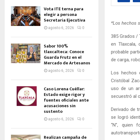
Vota ITE terna para
elegir a persona
Secretaria Ejecutiva
*Los hechos s
agosto 6, 2026
0
385 Grados / 
en Tlaxcala,
Sabor 100%
tlaxcalteca: Conoce
probable parti
Guarda Frutz en el
de carga, rob
Mercado de Artesanos
agosto 6, 2026
0
Los hechos o
Cristóbal Zac
Caso Lorena Cuéllar:
uso de un ar
Estado exige rigor y
secuestró al 
fuentes oficiales ante
acusaciones sin
Derivado de tr
sustento
se logró iden
agosto 6, 2026
0
“N”, quien f
autotransporte
Realizan campaña de