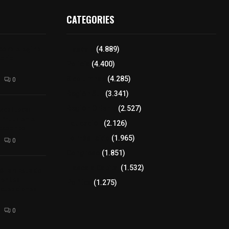
CATEGORIES
para elegir a
Tlaxcala
(4.889)
aria
Policía
(4.400)
8 columnas
(4.285)
0
Región Sur
(3.341)
xcalteca:
Región Oriente
(2.527)
Frutz en el
Educación
(2.126)
tesanos
Lo más leído
(1.965)
0
Congreso
(1.851)
Tlaxcala Capital
(1.532)
éllar: Estado
uentes
Política
(1.275)
acusaciones
0