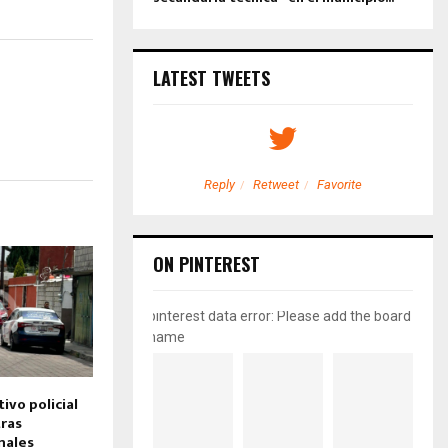
LATEST TWEETS
etweet
Favorite
Reply
Retweet
Favorite
ON PINTEREST
pinterest data error: Please add the board
name
ivo policial
ras
nales