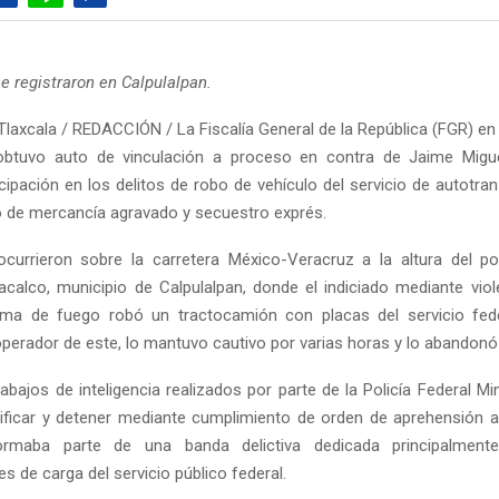
e registraron en Calpulalpan.
Tlaxcala / REDACCIÓN / La Fiscalía General de la República (FGR) en
 obtuvo auto de vinculación a proceso en contra de Jaime Migue
cipación en los delitos de robo de vehículo del servicio de autotra
o de mercancía agravado y secuestro exprés.
currieron sobre la carretera México-Veracruz a la altura del p
acalco, municipio de Calpulalpan, donde el indiciado mediante viol
ma de fuego robó un tractocamión con placas del servicio fede
operador de este, lo mantuvo cautivo por varias horas y lo abandonó
abajos de inteligencia realizados por parte de la Policía Federal Min
tificar y detener mediante cumplimiento de orden de aprehensión 
ormaba parte de una banda delictiva dedicada principalmen
s de carga del servicio público federal.