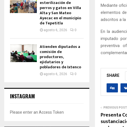
esterilización de
Mediante ofic
perros y gatos en Villa
Alta y San Mateo
elementos de 
Ayecac en el municipio
adscritos a la
de Tepetitla
agosto 6, 2026
0
En la audienci
imputado por
preventiva o
Atienden diputados a
comisión de
complementar
productores,
ejidatarios y
pobladores de Ixtenco
agosto 6, 2026
0
SHARE
INSTAGRAM
PREVIOUS POST
Please enter an Access Token
Presenta C
sustanciac