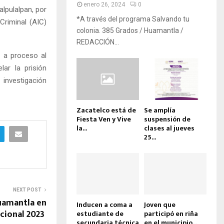
enero 26, 2024
0
lpulalpan, por
*A través del programa Salvando tu
Criminal (AIC)
colonia. 385 Grados / Huamantla /
REDACCIÓN...
ló a proceso al
ar la prisión
investigación
Zacatelco está de
Se amplía
Fiesta Ven y Vive
suspensión de
la...
clases al jueves
25...
NEXT POST
uamantla en
Inducen a coma a
Joven que
cional 2023
estudiante de
participó en riña
secundaria técnica
en el municipio...