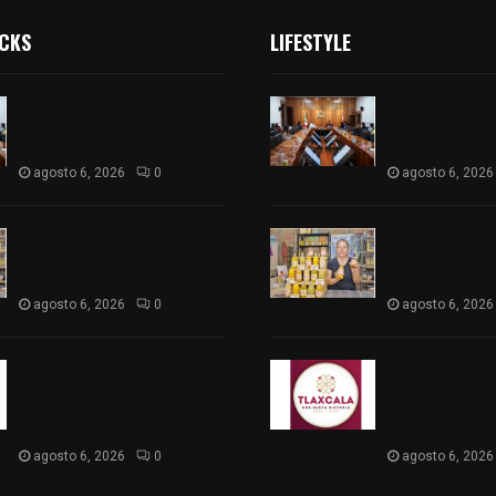
ICKS
LIFESTYLE
Vota ITE terna para elegir a
Vota ITE terna 
persona Secretaria
persona Secret
Ejecutiva
Ejecutiva
agosto 6, 2026
0
agosto 6, 2026
Sabor 100% tlaxcalteca:
Sabor 100% tla
Conoce Guarda Frutz en el
Conoce Guarda 
Mercado de Artesanos
Mercado de Ar
agosto 6, 2026
0
agosto 6, 2026
Caso Lorena Cuéllar: Estado
Caso Lorena Cu
exige rigor y fuentes
exige rigor y f
oficiales ante acusaciones
oficiales ante 
sin sustento
sin sustento
agosto 6, 2026
0
agosto 6, 2026