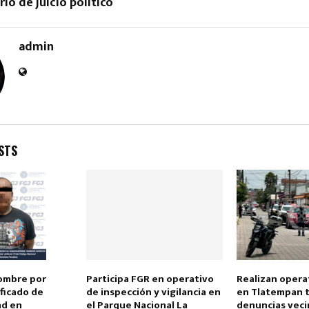
io de juicio político
admin
Reply
Retweet
Favorite
Reply
R
STS
ombre por
Participa FGR en operativo
Realizan operat
ificado de
de inspección y vigilancia en
en Tlatempan t
ad en
el Parque Nacional La
denuncias veci