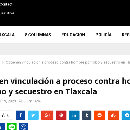
Contact
Ejecutiva
AXCALA
8 COLUMNAS
EDUCACIÓN
POLICÍA
REG
Obtienen vinculación a proceso contra hombre por robo y secuestro en Tl
en vinculación a proceso contra 
bo y secuestro en Tlaxcala
il 19, 2023
0
1696
0