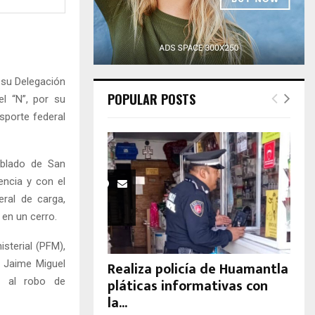
H
 su Delegación
POPULAR POSTS
l “N”, por su
nsporte federal
oblado de San
encia y con el
ral de carga,
 en un cerro.
isterial (PFM),
a Jaime Miguel
Realiza policía de Huamantla
pláticas informativas con
te al robo de
la...