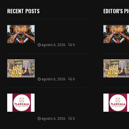
RECENT POSTS
EDITOR'S P
Vota ITE terna para elegir a
persona Secretaria
Ejecutiva
agosto 6, 2026
0
Sabor 100% tlaxcalteca:
Conoce Guarda Frutz en el
Mercado de Artesanos
agosto 6, 2026
0
Caso Lorena Cuéllar: Estado
exige rigor y fuentes
oficiales ante acusaciones
sin sustento
agosto 6, 2026
0