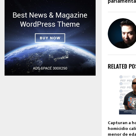
parlamentar
RELATED PO
Capturan a h
homicidio cal
menor de ed