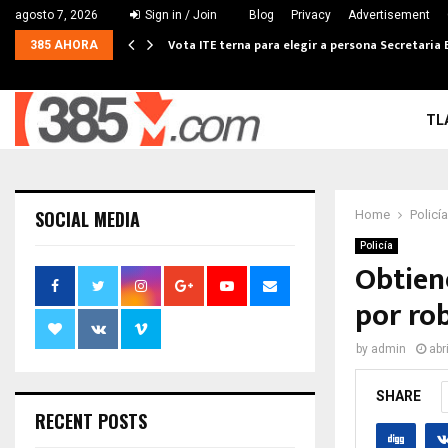
agosto 7, 2026
Sign in / Join
Blog
Privacy
Advertisement
Vota ITE terna para elegir a persona Secretaria 
385 AHORA
TL
SOCIAL MEDIA
Home
Policía
Policía
Obtien
por ro
by
admin
abr
SHARE
RECENT POSTS