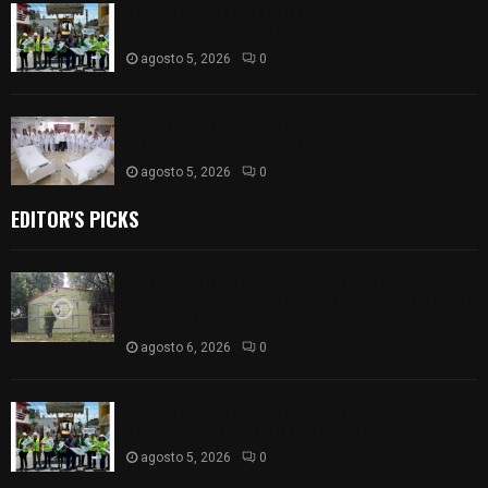
Realiza Ayuntamiento de SPM obra de pavimento
de adoquín en barrio de San Pedro
agosto 5, 2026
0
ISSSTE entrega 242 camas hospitalarias
eléctricas a unidades médicas del país
agosto 5, 2026
0
EDITOR'S PICKS
Colegio legión de honor de Tlaxcala elimina
«militarizado» de su nombre tras orden de cierre
de la SEP federal
agosto 6, 2026
0
Realiza Ayuntamiento de SPM obra de pavimento
de adoquín en barrio de San Pedro
agosto 5, 2026
0