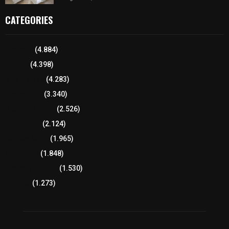
CATEGORIES
Tlaxcala
(4.884)
Policía
(4.398)
8 columnas
(4.283)
Región Sur
(3.340)
Región Oriente
(2.526)
Educación
(2.124)
Lo más leído
(1.965)
Congreso
(1.848)
Tlaxcala Capital
(1.530)
Política
(1.273)