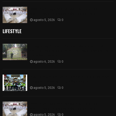
ISSSTE entrega 242 camas hospitalarias
eléctricas a unidades médicas del país
agosto 5, 2026
0
LIFESTYLE
Colegio legión de honor de Tlaxcala elimina
«militarizado» de su nombre tras orden de cierre
de la SEP federal
agosto 6, 2026
0
Realiza Ayuntamiento de SPM obra de pavimento
de adoquín en barrio de San Pedro
agosto 5, 2026
0
ISSSTE entrega 242 camas hospitalarias
eléctricas a unidades médicas del país
agosto 5, 2026
0