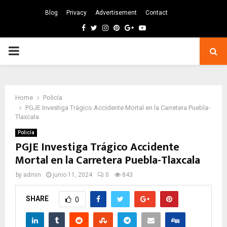
Blog
Privacy
Advertisement
Contact
Facebook
Twitter
Instagram
Pinterest
Google
Youtube
PRIMARY
MENU
Home
Policía
PGJE Investiga Trágico Accidente Mortal en la Carretera Puebla-
Tlaxcala
Policía
PGJE Investiga Trágico Accidente
Mortal en la Carretera Puebla-Tlaxcala
by
admin
junio 11, 2024
0
843
SHARE
0