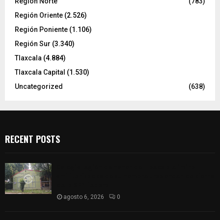
Región Norte
(783)
Región Oriente
(2.526)
Región Poniente
(1.106)
Región Sur
(3.340)
Tlaxcala
(4.884)
Tlaxcala Capital
(1.530)
Uncategorized
(638)
RECENT POSTS
Colegio legión de honor de Tlaxcala elimina
«militarizado» de su nombre tras orden de cierre
de la SEP federal
agosto 6, 2026
0