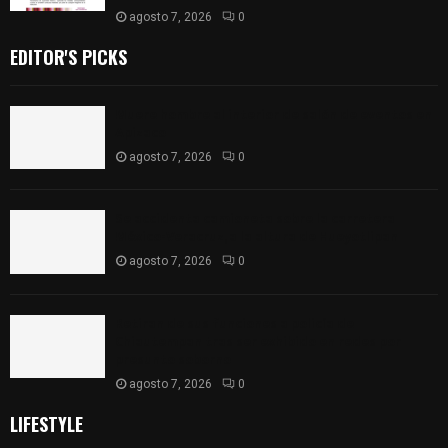
agosto 7, 2026
0
EDITOR'S PICKS
Muere hombre al interior de salón de eventos en
Apizaco
agosto 7, 2026
0
Se accidenta camioneta sobre la carretera
México-Veracruz, a la altura de Hueyotlipan
agosto 7, 2026
0
Retiran de sus funciones a policía de
Chiautempan tras ser exhibido en redes por
presunto soborno
agosto 7, 2026
0
LIFESTYLE