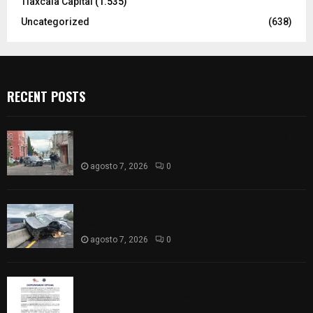
Tlaxcala Capital
(1.535)
Uncategorized
(638)
RECENT POSTS
Muere hombre al interior de salón de eventos en
Apizaco
agosto 7, 2026
0
Se accidenta camioneta sobre la carretera
México-Veracruz, a la altura de Hueyotlipan
agosto 7, 2026
0
Retiran de sus funciones a policía de
Chiautempan tras ser exhibido en redes por
presunto soborno