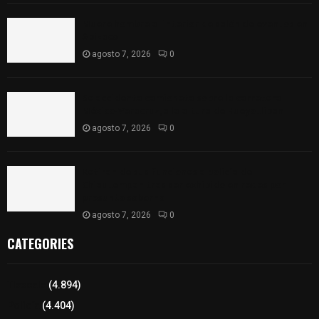
Muere hombre al interior de salón de eventos en
Apizaco
agosto 7, 2026
0
Se accidenta camioneta sobre la carretera
México-Veracruz, a la altura de Hueyotlipan
agosto 7, 2026
0
Retiran de sus funciones a policía de
Chiautempan tras ser exhibido en redes por
presunto soborno
agosto 7, 2026
0
CATEGORIES
Tlaxcala
(4.894)
Policía
(4.404)