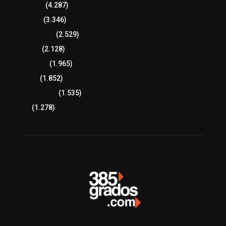
8 columnas
(4.287)
Región Sur
(3.346)
Región Oriente
(2.529)
Educación
(2.128)
Lo más leído
(1.965)
Congreso
(1.852)
Tlaxcala Capital
(1.535)
Política
(1.278)