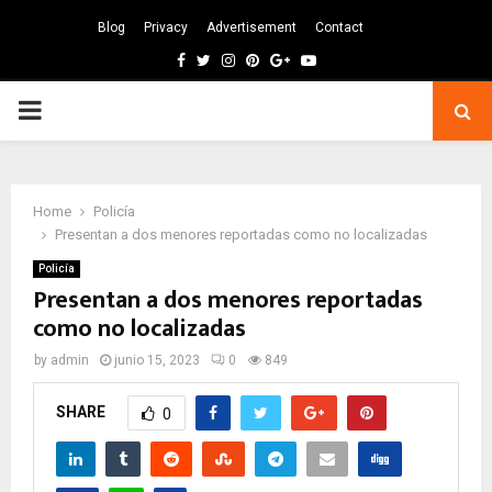
Blog
Privacy
Advertisement
Contact
Facebook
Twitter
Instagram
Pinterest
Google
Youtube
PRIMARY
MENU
Home
Policía
Presentan a dos menores reportadas como no localizadas
Policía
Presentan a dos menores reportadas
como no localizadas
by
admin
junio 15, 2023
0
849
SHARE
0