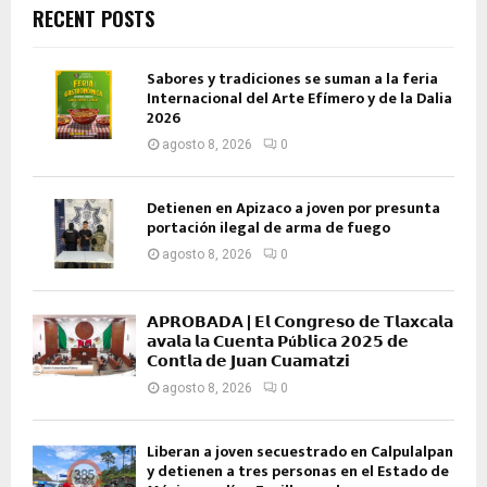
RECENT POSTS
Sabores y tradiciones se suman a la feria
Internacional del Arte Efímero y de la Dalia
2026
agosto 8, 2026
0
Detienen en Apizaco a joven por presunta
portación ilegal de arma de fuego
agosto 8, 2026
0
𝗔𝗣𝗥𝗢𝗕𝗔𝗗𝗔 | 𝗘𝗹 𝗖𝗼𝗻𝗴𝗿𝗲𝘀𝗼 𝗱𝗲 𝗧𝗹𝗮𝘅𝗰𝗮𝗹𝗮
𝗮𝘃𝗮𝗹𝗮 𝗹𝗮 𝗖𝘂𝗲𝗻𝘁𝗮 𝗣ú𝗯𝗹𝗶𝗰𝗮 𝟮𝟬𝟮𝟱 𝗱𝗲
𝗖𝗼𝗻𝘁𝗹𝗮 𝗱𝗲 𝗝𝘂𝗮𝗻 𝗖𝘂𝗮𝗺𝗮𝘁𝘇𝗶
agosto 8, 2026
0
Liberan a joven secuestrado en Calpulalpan
y detienen a tres personas en el Estado de