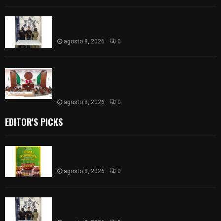
Detienen en Apizaco a joven por presunta
portación ilegal de arma de fuego
agosto 8, 2026
0
𝗔𝗣𝗥𝗢𝗕𝗔𝗗𝗔 | 𝗘𝗹 𝗖𝗼𝗻𝗴𝗿𝗲𝘀𝗼 𝗱𝗲 𝗧𝗹𝗮𝘅𝗰𝗮𝗹𝗮
𝗮𝘃𝗮𝗹𝗮 𝗹𝗮 𝗖𝘂𝗲𝗻𝘁𝗮 𝗣ú𝗯𝗹𝗶𝗰𝗮 𝟮𝟬𝟮𝟱 𝗱𝗲 𝗖𝗼𝗻𝘁𝗹𝗮 𝗱𝗲
𝗝𝘂𝗮𝗻 𝗖𝘂𝗮𝗺𝗮𝘁𝘇𝗶
agosto 8, 2026
0
EDITOR'S PICKS
Sabores y tradiciones se suman a la feria
Internacional del Arte Efímero y de la Dalia 2026
agosto 8, 2026
0
Detienen en Apizaco a joven por presunta
portación ilegal de arma de fuego