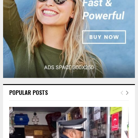
:
C
H
POPULAR POSTS