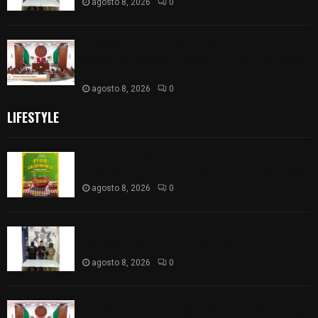
agosto 8, 2026
0
𝗔𝗣𝗥𝗢𝗕𝗔𝗗𝗔 | 𝗘𝗹 𝗖𝗼𝗻𝗴𝗿𝗲𝘀𝗼 𝗱𝗲 𝗧𝗹𝗮𝘅𝗰𝗮𝗹𝗮
𝗮𝘃𝗮𝗹𝗮 𝗹𝗮 𝗖𝘂𝗲𝗻𝘁𝗮 𝗣ú𝗯𝗹𝗶𝗰𝗮 𝟮𝟬𝟮𝟱 𝗱𝗲 𝗖𝗼𝗻𝘁𝗹𝗮 𝗱𝗲
𝗝𝘂𝗮𝗻 𝗖𝘂𝗮𝗺𝗮𝘁𝘇𝗶
agosto 8, 2026
0
LIFESTYLE
Sabores y tradiciones se suman a la feria
Internacional del Arte Efímero y de la Dalia 2026
agosto 8, 2026
0
Detienen en Apizaco a joven por presunta
portación ilegal de arma de fuego
agosto 8, 2026
0
𝗔𝗣𝗥𝗢𝗕𝗔𝗗𝗔 | 𝗘𝗹 𝗖𝗼𝗻𝗴𝗿𝗲𝘀𝗼 𝗱𝗲 𝗧𝗹𝗮𝘅𝗰𝗮𝗹𝗮