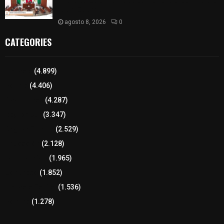
𝗮𝘃𝗮𝗹𝗮 𝗹𝗮 𝗖𝘂𝗲𝗻𝘁𝗮 𝗣ú𝗯𝗹𝗶𝗰𝗮 𝟮𝟬𝟮𝟱 𝗱𝗲 𝗖𝗼𝗻𝘁𝗹𝗮 𝗱𝗲
𝗝𝘂𝗮𝗻 𝗖𝘂𝗮𝗺𝗮𝘁𝘇𝗶
agosto 8, 2026
0
CATEGORIES
Tlaxcala
(4.899)
Policía
(4.406)
8 columnas
(4.287)
Región Sur
(3.347)
Región Oriente
(2.529)
Educación
(2.128)
Lo más leído
(1.965)
Congreso
(1.852)
Tlaxcala Capital
(1.536)
Política
(1.278)