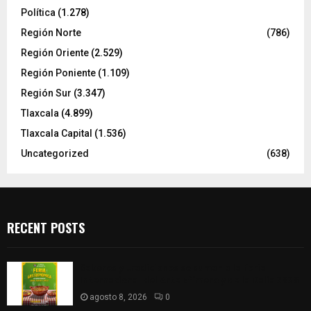
Política
(1.278)
Región Norte
(786)
Región Oriente
(2.529)
Región Poniente
(1.109)
Región Sur
(3.347)
Tlaxcala
(4.899)
Tlaxcala Capital
(1.536)
Uncategorized
(638)
RECENT POSTS
Sabores y tradiciones se suman a la feria
Internacional del Arte Efímero y de la Dalia 2026
agosto 8, 2026
0