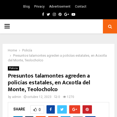
Blog
Privacy
Advertisement
Contact
Facebook
Twitter
Instagram
Pinterest
Google
Youtube
PRIMARY
MENU
Home
Policía
Presuntos talamontes agreden a policías estatales, en Acxotla
del Monte, Teolocholco
Policía
Presuntos talamontes agreden a
policías estatales, en Acxotla del
Monte, Teolocholco
by
admin
octubre 12, 2023
0
1270
SHARE
0