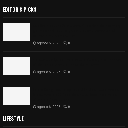
EDITOR'S PICKS
Realizan campaña de esterilización de perros y
gatos en Villa Alta y San Mateo Ayecac en el
municipio de Tepetitla
agosto 6, 2026
0
Atienden diputados a comisión de productores,
ejidatarios y pobladores de Ixtenco
agosto 6, 2026
0
Inicia Congreso la aprobación de dictámenes de
las cuentas públicas de entes fiscalizables del
ejercicio fiscal 2025
agosto 6, 2026
0
LIFESTYLE