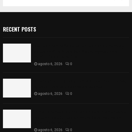
RECENT POSTS
Realizan campaña de esterilización de perros y
gatos en Villa Alta y San Mateo Ayecac en el
municipio de Tepetitla
agosto 6, 2026
0
Atienden diputados a comisión de productores,
ejidatarios y pobladores de Ixtenco
agosto 6, 2026
0
Inicia Congreso la aprobación de dictámenes de
las cuentas públicas de entes fiscalizables del
ejercicio fiscal 2025
agosto 6, 2026
0