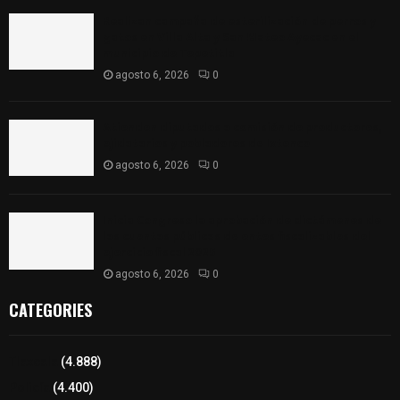
Realizan campaña de esterilización de perros y
gatos en Villa Alta y San Mateo Ayecac en el
municipio de Tepetitla
agosto 6, 2026
0
Atienden diputados a comisión de productores,
ejidatarios y pobladores de Ixtenco
agosto 6, 2026
0
Inicia Congreso la aprobación de dictámenes de
las cuentas públicas de entes fiscalizables del
ejercicio fiscal 2025
agosto 6, 2026
0
CATEGORIES
Tlaxcala
(4.888)
Policía
(4.400)