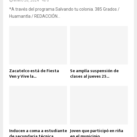
enero 26, 2024
0
*A través del programa Salvando tu colonia. 385 Grados /
Huamantla / REDACCIÓN...
Zacatelco está de Fiesta
Se amplía suspensión de
Ven y Vive la...
clases al jueves 25...
Inducen a coma a estudiante
Joven que participó en riña
de secundaria técnica
en el municipio...