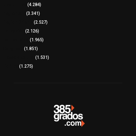
8 columnas
(4.284)
Región Sur
(3.341)
Región Oriente
(2.527)
Educación
(2.126)
Lo más leído
(1.965)
Congreso
(1.851)
Tlaxcala Capital
(1.531)
Política
(1.275)