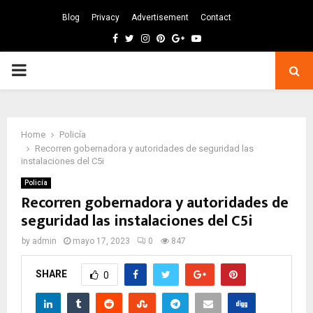
Blog
Privacy
Advertisement
Contact
Facebook
Twitter
Instagram
Pinterest
Google
Youtube
PRIMARY
MENU
Home
Policía
Recorren gobernadora y autoridades de seguridad las
instalaciones del C5i
Policía
Recorren gobernadora y autoridades de
seguridad las instalaciones del C5i
by
admin
mayo 17, 2023
0
847
SHARE
0