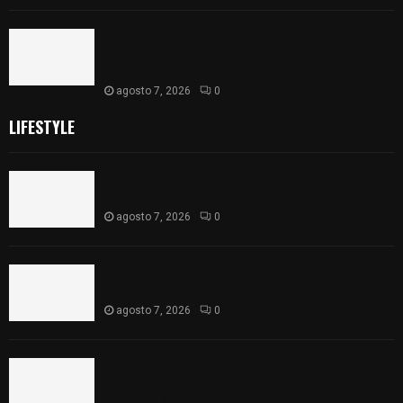
Retiran de sus funciones a policía de
Chiautempan tras ser exhibido en redes por
presunto soborno
agosto 7, 2026
0
LIFESTYLE
Muere hombre al interior de salón de eventos en
Apizaco
agosto 7, 2026
0
Se accidenta camioneta sobre la carretera
México-Veracruz, a la altura de Hueyotlipan
agosto 7, 2026
0
Retiran de sus funciones a policía de
Chiautempan tras ser exhibido en redes por
presunto soborno