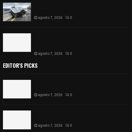
Se accidenta camioneta sobre la carretera
México-Veracruz, a la altura de Hueyotlipan
agosto 7, 2026
0
Retiran de sus funciones a policía de
Chiautempan tras ser exhibido en redes por
presunto soborno
agosto 7, 2026
0
EDITOR'S PICKS
Muere hombre al interior de salón de eventos en
Apizaco
agosto 7, 2026
0
Se accidenta camioneta sobre la carretera
México-Veracruz, a la altura de Hueyotlipan
agosto 7, 2026
0