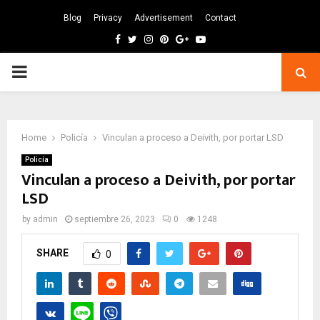
Blog
Privacy
Advertisement
Contact
Facebook
Twitter
Instagram
Pinterest
Google
Youtube
PRIMARY
MENU
Home
Policía
Vinculan a proceso a Deivith, por portar LSD
Policía
Vinculan a proceso a Deivith, por portar
LSD
by
admin
septiembre 26, 2023
0
1248
SHARE
0