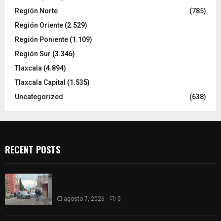
Región Norte
(785)
Región Oriente
(2.529)
Región Poniente
(1.109)
Región Sur
(3.346)
Tlaxcala
(4.894)
Tlaxcala Capital
(1.535)
Uncategorized
(638)
RECENT POSTS
Muere hombre al interior de salón de eventos en
Apizaco
agosto 7, 2026
0