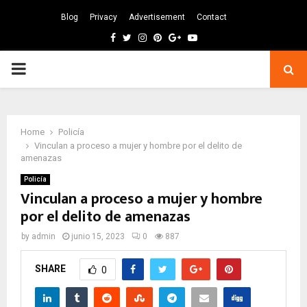
Blog
Privacy
Advertisement
Contact
Facebook
Twitter
Instagram
Pinterest
Google
Youtube
PRIMARY
MENU
Home
Policía
Vinculan a proceso a mujer y hombre por el delito de
amenazas
Policía
Vinculan a proceso a mujer y hombre
por el delito de amenazas
by
admin
junio 15, 2023
0
887
SHARE
0