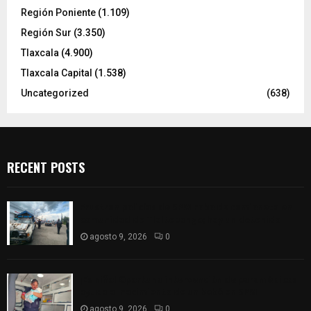
Región Poniente
(1.109)
Región Sur
(3.350)
Tlaxcala
(4.900)
Tlaxcala Capital
(1.538)
Uncategorized
(638)
RECENT POSTS
Frustran policías de SPM robo de camioneta en
comunidad de Tlaltepango; hay un detenido
agosto 9, 2026
0
¡Es niño! Oportuna intervención de paramédicos
ayuda al nacimiento de un bebé en SPM
agosto 9, 2026
0