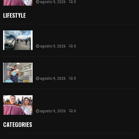
agosto 9, 2026
0
LIFESTYLE
Frustran policías de SPM robo de camioneta en
comunidad de Tlaltepango; hay un detenido
agosto 9, 2026
0
¡Es niño! Oportuna intervención de paramédicos
ayuda al nacimiento de un bebé en SPM
agosto 9, 2026
0
Blanca Angulo respalda a Jocelyne Gómez rumbo
a la elección de Reina de la Feria Tlaxcala 2026
agosto 9, 2026
0
CATEGORIES