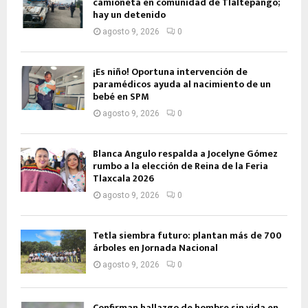
camioneta en comunidad de Tlaltepango;
hay un detenido
agosto 9, 2026
0
¡Es niño! Oportuna intervención de
paramédicos ayuda al nacimiento de un
bebé en SPM
agosto 9, 2026
0
Blanca Angulo respalda a Jocelyne Gómez
rumbo a la elección de Reina de la Feria
Tlaxcala 2026
agosto 9, 2026
0
Tetla siembra futuro: plantan más de 700
árboles en Jornada Nacional
agosto 9, 2026
0
Confirman hallazgo de hombre sin vida en