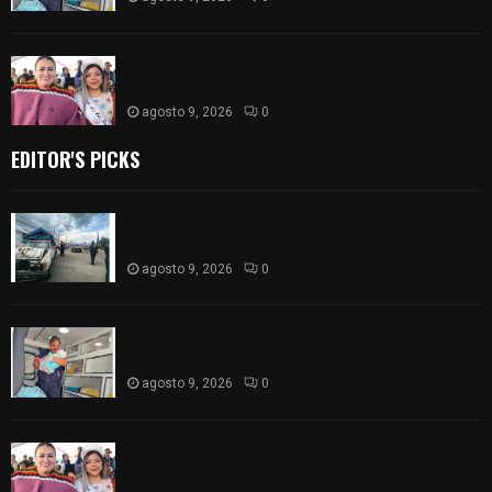
Blanca Angulo respalda a Jocelyne Gómez rumbo
a la elección de Reina de la Feria Tlaxcala 2026
agosto 9, 2026
0
EDITOR'S PICKS
Frustran policías de SPM robo de camioneta en
comunidad de Tlaltepango; hay un detenido
agosto 9, 2026
0
¡Es niño! Oportuna intervención de paramédicos
ayuda al nacimiento de un bebé en SPM
agosto 9, 2026
0
Blanca Angulo respalda a Jocelyne Gómez rumbo
a la elección de Reina de la Feria Tlaxcala 2026