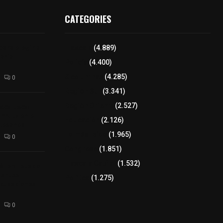
CATEGORIES
para elegir a
Tlaxcala
(4.889)
aria
Policía
(4.400)
8 columnas
(4.285)
0
Región Sur
(3.341)
xcalteca:
Región Oriente
(2.527)
Frutz en el
Educación
(2.126)
tesanos
Lo más leído
(1.965)
0
Congreso
(1.851)
Tlaxcala Capital
(1.532)
éllar: Estado
uentes
Política
(1.275)
acusaciones
0