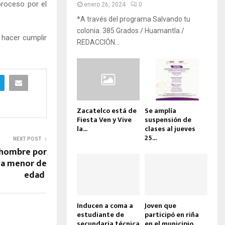
 proceso por el
enero 26, 2024
0
*A través del programa Salvando tu
colonia. 385 Grados / Huamantla /
 hacer cumplir
REDACCIÓN...
Zacatelco está de
Se amplía
Fiesta Ven y Vive
suspensión de
la...
clases al jueves
25...
NEXT POST
 hombre por
na menor de
edad
Inducen a coma a
Joven que
estudiante de
participó en riña
secundaria técnica
en el municipio...