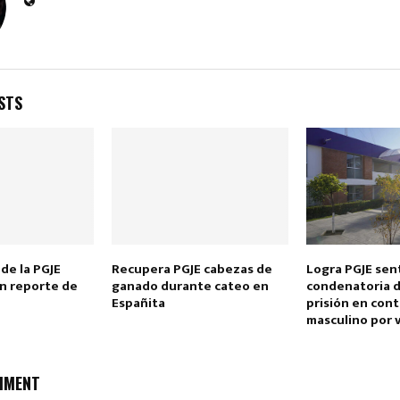
STS
Reply
Retweet
Favorite
Reply
R
 de la PGJE
Recupera PGJE cabezas de
Logra PGJE sen
n reporte de
ganado durante cateo en
condenatoria d
Españita
prisión en cont
masculino por v
MMENT