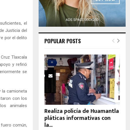
H
uficientes, el
de Justicia del
 por el delito
POPULAR POSTS
 Cruz Tlaxcala
apoyo y refirió
teriormente se
y la camioneta
staron con los
 los animales
Realiza policía de Huamantla
pláticas informativas con
la...
l fuero común,