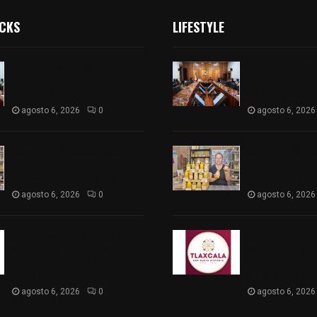
ICKS
LIFESTYLE
Vota ITE terna para elegir a
Vota ITE terna 
persona Secretaria
persona Secret
Ejecutiva
Ejecutiva
agosto 6, 2026
0
agosto 6, 2026
Sabor 100% tlaxcalteca:
Sabor 100% tla
Conoce Guarda Frutz en el
Conoce Guarda 
Mercado de Artesanos
Mercado de Ar
agosto 6, 2026
0
agosto 6, 2026
Caso Lorena Cuéllar: Estado
Caso Lorena Cu
exige rigor y fuentes
exige rigor y f
oficiales ante acusaciones
oficiales ante 
sin sustento
sin sustento
agosto 6, 2026
0
agosto 6, 2026