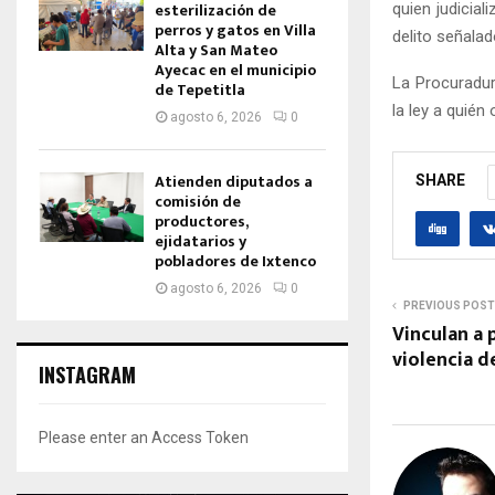
esterilización de
quien judicial
perros y gatos en Villa
delito señalad
Alta y San Mateo
Ayecac en el municipio
La Procuradur
de Tepetitla
la ley a quién
agosto 6, 2026
0
Atienden diputados a
SHARE
comisión de
productores,
ejidatarios y
pobladores de Ixtenco
agosto 6, 2026
0
PREVIOUS POST
Vinculan a
violencia 
INSTAGRAM
Please enter an Access Token