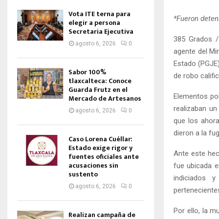
Vota ITE terna para
*Fueron deten
elegir a persona
Secretaria Ejecutiva
385 Grados / 
agosto 6, 2026
0
agente del Min
Estado (PGJE)
Sabor 100%
de robo califi
tlaxcalteca: Conoce
Guarda Frutz en el
Elementos pol
Mercado de Artesanos
realizaban un 
agosto 6, 2026
0
que los ahora
dieron a la f
Caso Lorena Cuéllar:
Estado exige rigor y
Ante este hec
fuentes oficiales ante
acusaciones sin
fue ubicada e
sustento
indiciados y
agosto 6, 2026
0
pertenecientes
Por ello, la 
Realizan campaña de