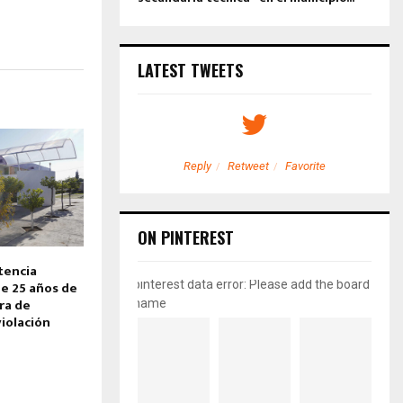
LATEST TWEETS
etweet
Favorite
Reply
Retweet
Favorite
ON PINTEREST
tencia
pinterest data error: Please add the board
e 25 años de
ra de
name
iolación