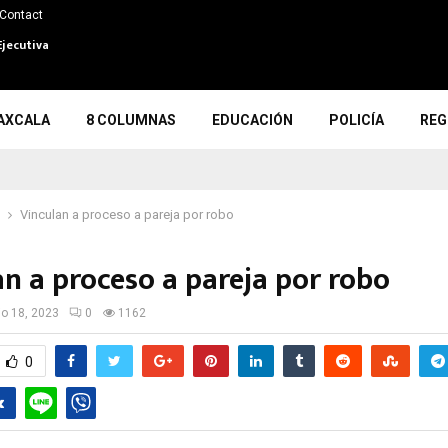
Contact
Ejecutiva
AXCALA
8 COLUMNAS
EDUCACIÓN
POLICÍA
REG
Vinculan a proceso a pareja por robo
an a proceso a pareja por robo
io 18, 2023
0
1162
0