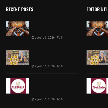
RECENT POSTS
EDITOR'S P
Vota ITE terna para elegir a
persona Secretaria
Ejecutiva
agosto 6, 2026
0
Sabor 100% tlaxcalteca:
Conoce Guarda Frutz en el
Mercado de Artesanos
agosto 6, 2026
0
Caso Lorena Cuéllar: Estado
exige rigor y fuentes
oficiales ante acusaciones
sin sustento
agosto 6, 2026
0