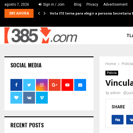
agosto 7, 2026
Sign in / Join
Blog
Privacy
Advertisement
Vota ITE terna para elegir a persona Secretaria 
385 AHORA
TL
SOCIAL MEDIA
Home
Policía
Policía
Vincul
by
admin
jun
SHARE
RECENT POSTS