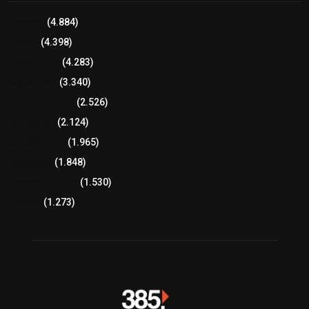
Tlaxcala
(4.884)
Policía
(4.398)
8 columnas
(4.283)
Región Sur
(3.340)
Región Oriente
(2.526)
Educación
(2.124)
Lo más leído
(1.965)
Congreso
(1.848)
Tlaxcala Capital
(1.530)
Política
(1.273)