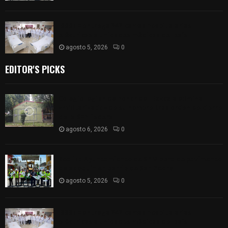
ISSSTE entrega 242 camas hospitalarias
eléctricas a unidades médicas del país
agosto 5, 2026
0
EDITOR'S PICKS
Colegio legión de honor de Tlaxcala elimina
«militarizado» de su nombre tras orden de cierre
de la SEP federal
agosto 6, 2026
0
Realiza Ayuntamiento de SPM obra de pavimento
de adoquín en barrio de San Pedro
agosto 5, 2026
0
ISSSTE entrega 242 camas hospitalarias
eléctricas a unidades médicas del país