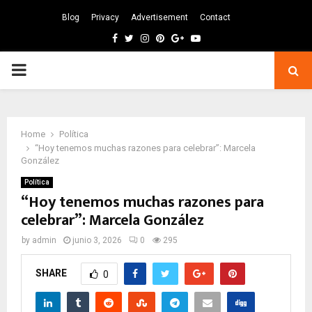
Blog
Privacy
Advertisement
Contact
Facebook
Twitter
Instagram
Pinterest
Google
Youtube
PRIMARY
MENU
Home
Política
“Hoy tenemos muchas razones para celebrar”: Marcela
González
Política
“Hoy tenemos muchas razones para
celebrar”: Marcela González
by
admin
junio 3, 2026
0
295
SHARE
0