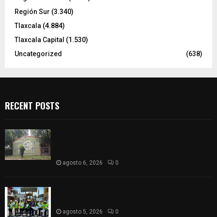
Región Sur
(3.340)
Tlaxcala
(4.884)
Tlaxcala Capital
(1.530)
Uncategorized
(638)
RECENT POSTS
Colegio legión de honor de Tlaxcala elimina
«militarizado» de su nombre tras orden de cierre
de la SEP federal
agosto 6, 2026
0
Realiza Ayuntamiento de SPM obra de pavimento
de adoquín en barrio de San Pedro
agosto 5, 2026
0