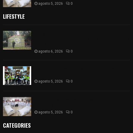
agosto 5, 2026
0
LIFESTYLE
Colegio legión de honor de Tlaxcala elimina
«militarizado» de su nombre tras orden de cierre
de la SEP federal
agosto 6, 2026
0
Realiza Ayuntamiento de SPM obra de pavimento
de adoquín en barrio de San Pedro
agosto 5, 2026
0
ISSSTE entrega 242 camas hospitalarias
eléctricas a unidades médicas del país
agosto 5, 2026
0
CATEGORIES