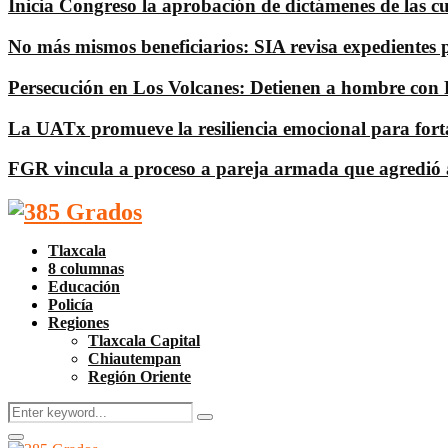
Inicia Congreso la aprobación de dictámenes de las cuen
No más mismos beneficiarios: SIA revisa expedientes 
Persecución en Los Volcanes: Detienen a hombre con
La UATx promueve la resiliencia emocional para fortal
FGR vincula a proceso a pareja armada que agredió 
Facebook
Twitter
Instagram
Pinterest
Google
Youtube
Tlaxcala
8 columnas
Educación
Policía
Regiones
Tlaxcala Capital
Chiautempan
Región Oriente
Search
Search
for:
Facebook
Twitter
Instagram
Pinterest
Google
Youtube
Primary