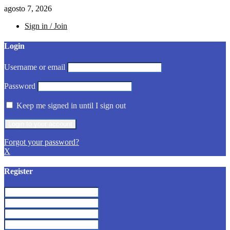
agosto 7, 2026
Sign in / Join
Login
Username or email
Password
Keep me signed in until I sign out
Forgot your password?
X
Register