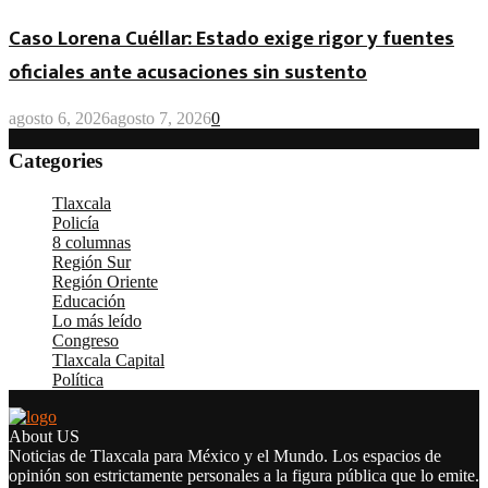
Caso Lorena Cuéllar: Estado exige rigor y fuentes
oficiales ante acusaciones sin sustento
agosto 6, 2026
agosto 7, 2026
0
Categories
Tlaxcala
(4.889)
Policía
(4.400)
8 columnas
(4.285)
Región Sur
(3.341)
Región Oriente
(2.527)
Educación
(2.126)
Lo más leído
(1.965)
Congreso
(1.851)
Tlaxcala Capital
(1.532)
Política
(1.275)
About US
Noticias de Tlaxcala para México y el Mundo. Los espacios de
opinión son estrictamente personales a la figura pública que lo emite.