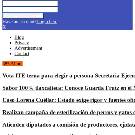
Have an account?
Login here
X
Blog
Privacy
Advertisement
Contact
385 Ahora
Vota ITE terna para elegir a persona Secretaria Ejecu
Sabor 100% tlaxcalteca: Conoce Guarda Frutz en el 
Caso Lorena Cuéllar: Estado exige rigor y fuentes ofic
Realizan campaña de esterilización de perros y gatos 
Atienden diputados a comisión de productores, ejidat