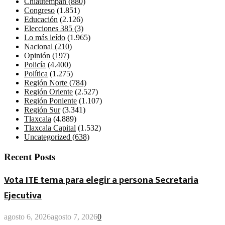
Chiautempan
(880)
Congreso
(1.851)
Educación
(2.126)
Elecciones 385
(3)
Lo más leído
(1.965)
Nacional
(210)
Opinión
(197)
Policía
(4.400)
Política
(1.275)
Región Norte
(784)
Región Oriente
(2.527)
Región Poniente
(1.107)
Región Sur
(3.341)
Tlaxcala
(4.889)
Tlaxcala Capital
(1.532)
Uncategorized
(638)
Recent Posts
Vota ITE terna para elegir a persona Secretaria
Ejecutiva
agosto 6, 2026
agosto 7, 2026
0