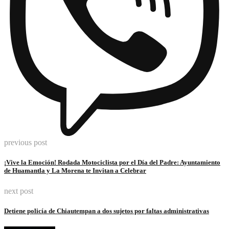
previous post
¡Vive la Emoción! Rodada Motociclista por el Día del Padre: Ayuntamiento
de Huamantla y La Morena te Invitan a Celebrar
next post
Detiene policía de Chiautempan a dos sujetos por faltas administrativas