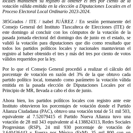
locales mantienen su registro al obtener el tres por ciento de la
votación válida emitida en la elección a Diputaciones Locales en el
Proceso Electoral Local Ordinario 2023-2024.
385Grados / ITE / isabel JUÁREZ / En sesión permanente del
Consejo General del Instituto Tlaxcalteca de Elecciones (ITE) de
este domingo al concluir con los cómputos de la votación de la
pasada jornada electoral del domingo dos de junio en el estado, se
validó la votación para diputaciones que dio como resultado que
todos los partidos políticos locales y nacionales mantuvieran el
registro al haber obtenido el tres y más del tres por ciento de votos
válidos requeridos por la ley.
Por lo que el Consejo General procedió a realizar el cálculo del
porcentaje de votación en razón del 3% de la que obtuvo cada
partido político local, tomando como parámetro la votación válida
emitida en la pasada elección de Diputaciones Locales por el
Principio de MR, llevada a cabo el dos de junio.
Ahora bien, los partidos políticos locales con registro ante este
Instituto obtuvieron los porcentajes de votación donde el Partido
Alianza Ciudadana (PAC), obtuvo una votación total de 51 mil 503,
equivalente al 7.52079415 el Partido Nueva Alianza tuvo una
votación de 28 mil 343 equivalente al 4.138824313, Redes Sociales
Progresistas (RSP), 24 mil 930 porcentaje de votación de
3.640436443 y Fuerza por México (FxM), 35 mil 800 con un