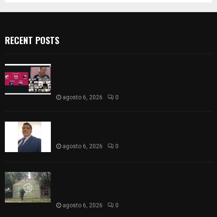
RECENT POSTS
La UATx propicia la reflexión sobre los nuevos
desafíos del acompañamiento tutorial por parte
del docente
agosto 6, 2026
0
Del comercio a la política: José Víctor Rendón
busca un cambio para Zitlaltepec
agosto 6, 2026
0
Colegio legión de honor de Tlaxcala elimina
«militarizado» de su nombre tras orden de cierre
de la SEP federal
agosto 6, 2026
0