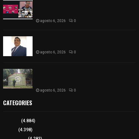
La UATx propicia la reflexión sobre los nuevos
desafíos del acompañamiento tutorial por parte
del docente
agosto 6, 2026
0
Del comercio a la política: José Víctor Rendón
busca un cambio para Zitlaltepec
agosto 6, 2026
0
Colegio legión de honor de Tlaxcala elimina
«militarizado» de su nombre tras orden de cierre
de la SEP federal
agosto 6, 2026
0
CATEGORIES
Tlaxcala
(4.884)
Policía
(4.398)
8 columnas
(4.283)