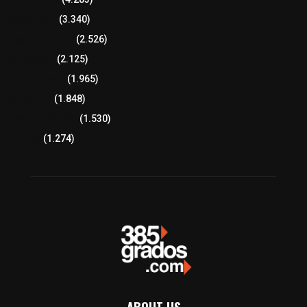
Región Sur
(3.340)
Región Oriente
(2.526)
Educación
(2.125)
Lo más leído
(1.965)
Congreso
(1.848)
Tlaxcala Capital
(1.530)
Política
(1.274)