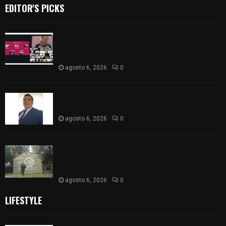
EDITOR'S PICKS
La UATx propicia la reflexión sobre los nuevos
desafíos del acompañamiento tutorial por parte
del docente
agosto 6, 2026
0
Del comercio a la política: José Víctor Rendón
busca un cambio para Zitlaltepec
agosto 6, 2026
0
Colegio legión de honor de Tlaxcala elimina
«militarizado» de su nombre tras orden de cierre
de la SEP federal
agosto 6, 2026
0
LIFESTYLE