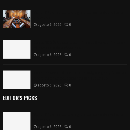
Vota ITE terna para elegir a persona Secretaria
Ejecutiva
agosto 6, 2026
0
Sabor 100% tlaxcalteca: Conoce Guarda Frutz en
el Mercado de Artesanos
agosto 6, 2026
0
Caso Lorena Cuéllar: Estado exige rigor y fuentes
oficiales ante acusaciones sin sustento
agosto 6, 2026
0
EDITOR'S PICKS
Vota ITE terna para elegir a persona Secretaria
Ejecutiva
agosto 6, 2026
0