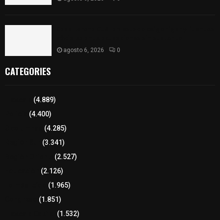
Caso Lorena Cuéllar: Estado exige rigor y fuentes
oficiales ante acusaciones sin sustento
agosto 6, 2026
0
CATEGORIES
Tlaxcala
(4.889)
Policía
(4.400)
8 columnas
(4.285)
Región Sur
(3.341)
Región Oriente
(2.527)
Educación
(2.126)
Lo más leído
(1.965)
Congreso
(1.851)
Tlaxcala Capital
(1.532)