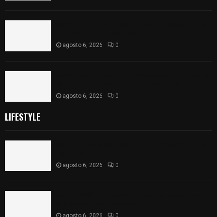
Sabor 100% tlaxcalteca: Conoce Guarda Frutz en
el Mercado de Artesanos
agosto 6, 2026
0
Caso Lorena Cuéllar: Estado exige rigor y fuentes
oficiales ante acusaciones sin sustento
agosto 6, 2026
0
LIFESTYLE
Vota ITE terna para elegir a persona Secretaria
Ejecutiva
agosto 6, 2026
0
Sabor 100% tlaxcalteca: Conoce Guarda Frutz en
el Mercado de Artesanos
agosto 6, 2026
0