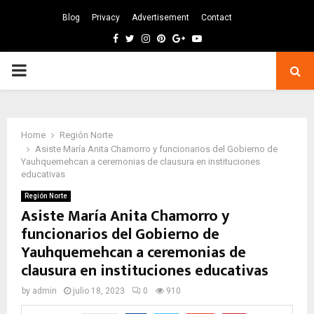
Blog
Privacy
Advertisement
Contact
Facebook
Twitter
Instagram
Pinterest
Google
Youtube
PRIMARY
MENU
Home
Región Norte
Asiste María Anita Chamorro y funcionarios del Gobierno de
Yauhquemehcan a ceremonias de clausura en instituciones
educativas
Región Norte
Asiste María Anita Chamorro y
funcionarios del Gobierno de
Yauhquemehcan a ceremonias de
clausura en instituciones educativas
by
admin
julio 18, 2023
0
910