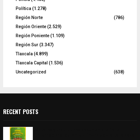
Política
(1.278)
Región Norte
(786)
Región Oriente
(2.529)
Región Poniente
(1.109)
Región Sur
(3.347)
Tlaxcala
(4.899)
Tlaxcala Capital
(1.536)
Uncategorized
(638)
RECENT POSTS
Sabores y tradiciones se suman a la feria
Internacional del Arte Efímero y de la Dalia 2026