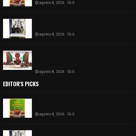
agosto 8, 2026
0
Detienen en Apizaco a joven por presunta
portación ilegal de arma de fuego
agosto 8, 2026
0
𝗔𝗣𝗥𝗢𝗕𝗔𝗗𝗔 | 𝗘𝗹 𝗖𝗼𝗻𝗴𝗿𝗲𝘀𝗼 𝗱𝗲 𝗧𝗹𝗮𝘅𝗰𝗮𝗹𝗮
𝗮𝘃𝗮𝗹𝗮 𝗹𝗮 𝗖𝘂𝗲𝗻𝘁𝗮 𝗣ú𝗯𝗹𝗶𝗰𝗮 𝟮𝟬𝟮𝟱 𝗱𝗲 𝗖𝗼𝗻𝘁𝗹𝗮 𝗱𝗲
𝗝𝘂𝗮𝗻 𝗖𝘂𝗮𝗺𝗮𝘁𝘇𝗶
agosto 8, 2026
0
EDITOR'S PICKS
Sabores y tradiciones se suman a la feria
Internacional del Arte Efímero y de la Dalia 2026
agosto 8, 2026
0
Detienen en Apizaco a joven por presunta