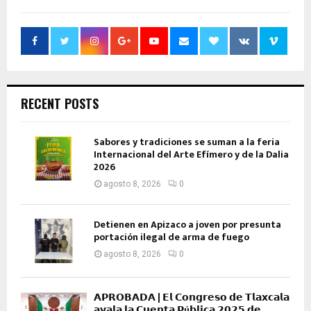
RECENT POSTS
Sabores y tradiciones se suman a la feria
Internacional del Arte Efímero y de la Dalia
2026
agosto 8, 2026
0
Detienen en Apizaco a joven por presunta
portación ilegal de arma de fuego
agosto 8, 2026
0
𝗔𝗣𝗥𝗢𝗕𝗔𝗗𝗔 | 𝗘𝗹 𝗖𝗼𝗻𝗴𝗿𝗲𝘀𝗼 𝗱𝗲 𝗧𝗹𝗮𝘅𝗰𝗮𝗹𝗮
𝗮𝘃𝗮𝗹𝗮 𝗹𝗮 𝗖𝘂𝗲𝗻𝘁𝗮 𝗣ú𝗯𝗹𝗶𝗰𝗮 𝟮𝟬𝟮𝟱 𝗱𝗲