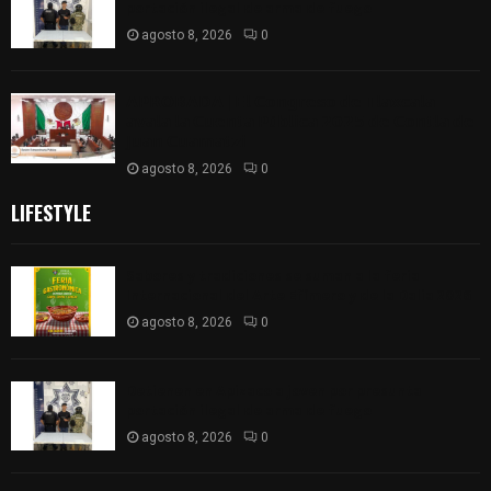
portación ilegal de arma de fuego
agosto 8, 2026
0
𝗔𝗣𝗥𝗢𝗕𝗔𝗗𝗔 | 𝗘𝗹 𝗖𝗼𝗻𝗴𝗿𝗲𝘀𝗼 𝗱𝗲 𝗧𝗹𝗮𝘅𝗰𝗮𝗹𝗮
𝗮𝘃𝗮𝗹𝗮 𝗹𝗮 𝗖𝘂𝗲𝗻𝘁𝗮 𝗣ú𝗯𝗹𝗶𝗰𝗮 𝟮𝟬𝟮𝟱 𝗱𝗲 𝗖𝗼𝗻𝘁𝗹𝗮 𝗱𝗲
𝗝𝘂𝗮𝗻 𝗖𝘂𝗮𝗺𝗮𝘁𝘇𝗶
agosto 8, 2026
0
LIFESTYLE
Sabores y tradiciones se suman a la feria
Internacional del Arte Efímero y de la Dalia 2026
agosto 8, 2026
0
Detienen en Apizaco a joven por presunta
portación ilegal de arma de fuego
agosto 8, 2026
0