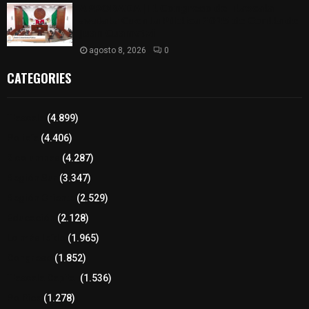
𝗔𝗣𝗥𝗢𝗕𝗔𝗗𝗔 | 𝗘𝗹 𝗖𝗼𝗻𝗴𝗿𝗲𝘀𝗼 𝗱𝗲 𝗧𝗹𝗮𝘅𝗰𝗮𝗹𝗮
𝗮𝘃𝗮𝗹𝗮 𝗹𝗮 𝗖𝘂𝗲𝗻𝘁𝗮 𝗣ú𝗯𝗹𝗶𝗰𝗮 𝟮𝟬𝟮𝟱 𝗱𝗲 𝗖𝗼𝗻𝘁𝗹𝗮 𝗱𝗲
𝗝𝘂𝗮𝗻 𝗖𝘂𝗮𝗺𝗮𝘁𝘇𝗶
agosto 8, 2026
0
CATEGORIES
Tlaxcala
(4.899)
Policía
(4.406)
8 columnas
(4.287)
Región Sur
(3.347)
Región Oriente
(2.529)
Educación
(2.128)
Lo más leído
(1.965)
Congreso
(1.852)
Tlaxcala Capital
(1.536)
Política
(1.278)