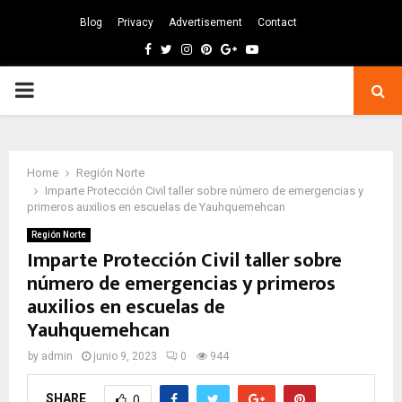
Blog
Privacy
Advertisement
Contact
Facebook
Twitter
Instagram
Pinterest
Google
Youtube
PRIMARY
MENU
Home
Región Norte
Imparte Protección Civil taller sobre número de emergencias y
primeros auxilios en escuelas de Yauhquemehcan
Región Norte
Imparte Protección Civil taller sobre
número de emergencias y primeros
auxilios en escuelas de
Yauhquemehcan
by
admin
junio 9, 2023
0
944
SHARE
0