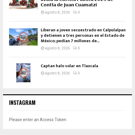
𝗖𝗼𝗻𝘁𝗹𝗮 𝗱𝗲 𝗝𝘂𝗮𝗻 𝗖𝘂𝗮𝗺𝗮𝘁𝘇𝗶
agosto 8, 2026
0
Liberan a joven secuestrado en Calpulalpan
y detienen a tres personas en el Estado de
México; pedían 7 millones de...
agosto 8, 2026
0
Captan halo solar en Tlaxcala
agosto 8, 2026
0
INSTAGRAM
Please enter an Access Token