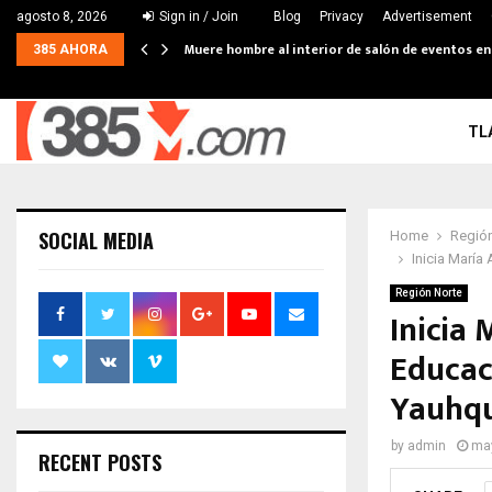
agosto 8, 2026
Sign in / Join
Blog
Privacy
Advertisement
Muere hombre al interior de salón de eventos e
385 AHORA
TL
SOCIAL MEDIA
Home
Región
Inicia Marí
Región Norte
Inicia
Educac
Yauhq
by
admin
may
RECENT POSTS