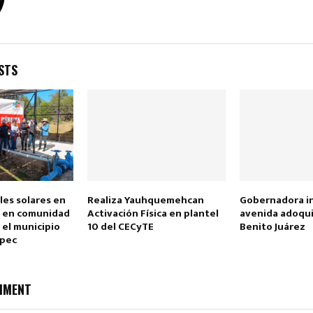
STS
Reply
Retweet
Favorite
Reply
R
les solares en
Realiza Yauhquemehcan
Gobernadora i
 en comunidad
Activación Física en plantel
avenida adoqu
n el municipio
10 del CECyTE
Benito Juárez
epec
MMENT