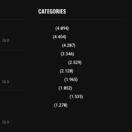
CATEGORIES
l interior de
Tlaxcala
(4.894)
os en Apizaco
Policía
(4.404)
0
8 columnas
(4.287)
Región Sur
(3.346)
camioneta
Región Oriente
(2.529)
tera México-
altura de
Educación
(2.128)
Lo más leído
(1.965)
0
Congreso
(1.852)
Tlaxcala Capital
(1.535)
 funciones a
autempan tras
Política
(1.278)
 redes por
rno
0