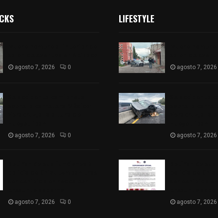
ICKS
LIFESTYLE
Muere hombre al interior de
Muere hombre a
salón de eventos en Apizaco
salón de event
agosto 7, 2026
0
agosto 7, 2026
Se accidenta camioneta
Se accidenta 
sobre la carretera México-
sobre la carre
Veracruz, a la altura de
Veracruz, a la 
Hueyotlipan
Hueyotlipan
agosto 7, 2026
0
agosto 7, 2026
Retiran de sus funciones a
Retiran de sus
policía de Chiautempan tras
policía de Chi
ser exhibido en redes por
ser exhibido en
presunto soborno
presunto sobo
agosto 7, 2026
0
agosto 7, 2026