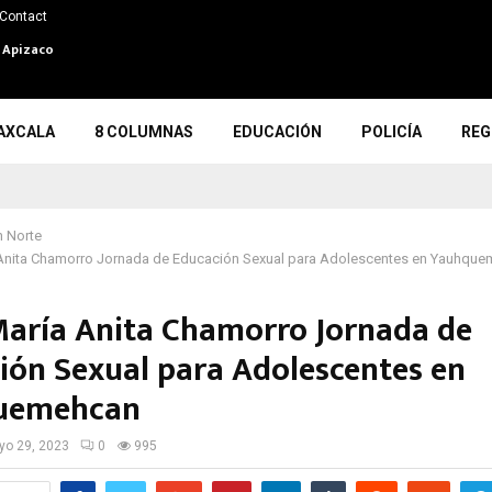
Contact
n Apizaco
AXCALA
8 COLUMNAS
EDUCACIÓN
POLICÍA
REG
 Norte
a Anita Chamorro Jornada de Educación Sexual para Adolescentes en Yauhqu
 María Anita Chamorro Jornada de
ión Sexual para Adolescentes en
uemehcan
o 29, 2023
0
995