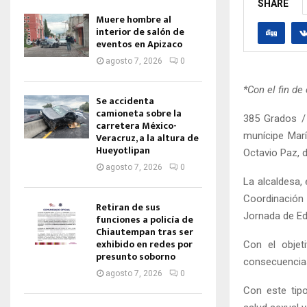
SHARE
Muere hombre al
interior de salón de
eventos en Apizaco
agosto 7, 2026
0
*Con el fin de
Se accidenta
camioneta sobre la
385 Grados /
carretera México-
munícipe Marí
Veracruz, a la altura de
Hueyotlipan
Octavio Paz, 
agosto 7, 2026
0
La alcaldesa, 
Coordinación d
Retiran de sus
Jornada de Ed
funciones a policía de
Chiautempan tras ser
exhibido en redes por
Con el objet
presunto soborno
consecuencias
agosto 7, 2026
0
Con este tip