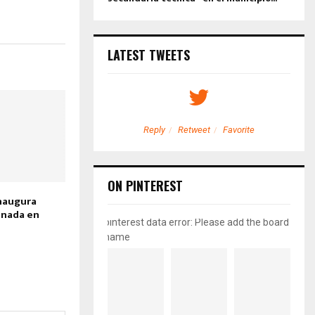
LATEST TWEETS
etweet
Favorite
Reply
Retweet
Favorite
ON PINTEREST
naugura
inada en
pinterest data error: Please add the board
name