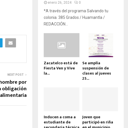
enero 26, 2024
0
*A través del programa Salvando tu
colonia. 385 Grados / Huamantla /
REDACCIÓN...
Zacatelco está de
Se amplía
Fiesta Ven y Vive
suspensión de
la...
clases al jueves
NEXT POST
25...
 hombre por
 obligación
alimentaria
Inducen a coma a
Joven que
estudiante de
participó en riña
secundaria técnica
en el municipio...