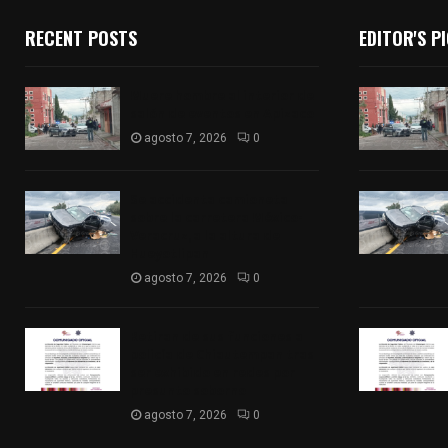
RECENT POSTS
EDITOR'S P
Muere hombre al interior de
salón de eventos en Apizaco
agosto 7, 2026
0
Se accidenta camioneta
sobre la carretera México-
Veracruz, a la altura de
Hueyotlipan
agosto 7, 2026
0
Retiran de sus funciones a
policía de Chiautempan tras
ser exhibido en redes por
presunto soborno
agosto 7, 2026
0