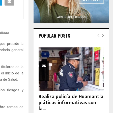
H
alidad.
POPULAR POSTS
ue preside la
ndaria general
titulares de la
el inicio de la
a de Salud.
los riesgos y
Realiza policía de Huamantla
pláticas informativas con
la...
obre temas de