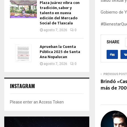
salud sexual y
Plaza Juárez vibra con
tradición, sabor y
Gobierno de 
talento en nueva
edición del Mercado
Social de Tlaxcala
#BienestarQu
agosto 7, 2026
0
SHARE
Aprueban la Cuenta
Pública 2025 de Santa
Ana Nopalucan
agosto 7, 2026
0
PREVIOUS POST
Brindó «Cas
INSTAGRAM
más de 700
Please enter an Access Token