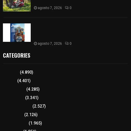
chocar contra un árbol en Atlangatepec
agosto 7, 2026
0
PAN propone eliminar el ISR al aguinaldo y a
salarios menores de 12 mil pesos para fortalecer
la economía familiar
agosto 7, 2026
0
CATEGORIES
Tlaxcala
(4.890)
Policía
(4.401)
8 columnas
(4.285)
Región Sur
(3.341)
Región Oriente
(2.527)
Educación
(2.126)
Lo más leído
(1.965)