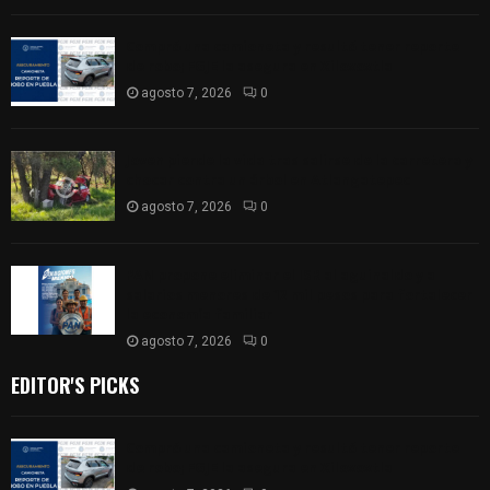
Compró una camioneta y resultó tener reporte
de robo; FGJE la asegura en Xiloxoxtla
agosto 7, 2026
0
Joven pierde la vida tras salirse de la carretera y
chocar contra un árbol en Atlangatepec
agosto 7, 2026
0
PAN propone eliminar el ISR al aguinaldo y a
salarios menores de 12 mil pesos para fortalecer
la economía familiar
agosto 7, 2026
0
EDITOR'S PICKS
Compró una camioneta y resultó tener reporte
de robo; FGJE la asegura en Xiloxoxtla