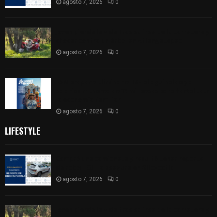
agosto 7, 2026
0
Joven pierde la vida tras salirse de la carretera y
chocar contra un árbol en Atlangatepec
agosto 7, 2026
0
PAN propone eliminar el ISR al aguinaldo y a
salarios menores de 12 mil pesos para fortalecer
la economía familiar
agosto 7, 2026
0
LIFESTYLE
Compró una camioneta y resultó tener reporte
de robo; FGJE la asegura en Xiloxoxtla
agosto 7, 2026
0
Joven pierde la vida tras salirse de la carretera y