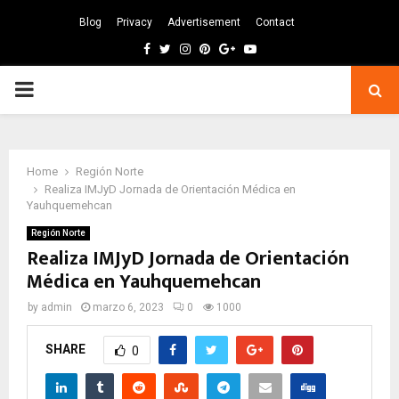
Blog
Privacy
Advertisement
Contact
Facebook
Twitter
Instagram
Pinterest
Google
Youtube
PRIMARY
MENU
Home
Región Norte
Realiza IMJyD Jornada de Orientación Médica en
Yauhquemehcan
Región Norte
Realiza IMJyD Jornada de Orientación
Médica en Yauhquemehcan
by
admin
marzo 6, 2023
0
1000
SHARE
0