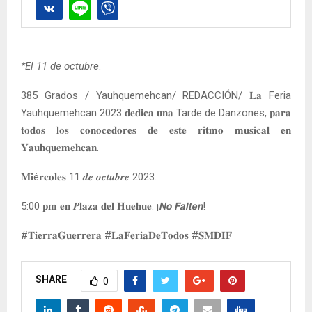
*El 11 de octubre
.
385 Grados / Yauhquemehcan/ REDACCIÓN/ 𝐋𝐚 Feria
Yauhquemehcan 2023 𝐝𝐞𝐝𝐢𝐜𝐚 𝐮𝐧𝐚 Tarde de Danzones, 𝐩𝐚𝐫𝐚
𝐭𝐨𝐝𝐨𝐬 𝐥𝐨𝐬 𝐜𝐨𝐧𝐨𝐜𝐞𝐝𝐨𝐫𝐞𝐬 𝐝𝐞 𝐞𝐬𝐭𝐞 𝐫𝐢𝐭𝐦𝐨 𝐦𝐮𝐬𝐢𝐜𝐚𝐥 𝐞𝐧
𝐘𝐚𝐮𝐡𝐪𝐮𝐞𝐦𝐞𝐡𝐜𝐚𝐧.
𝐌𝐢é𝐫𝐜𝐨𝐥𝐞𝐬 11 𝒅𝒆 𝒐𝒄𝒕𝒖𝒃𝒓𝒆 2023.
5:00 𝐩𝐦 𝐞𝐧 𝑷𝐥𝐚𝐳𝐚 𝐝𝐞𝐥 𝐇𝐮𝐞𝐡𝐮𝐞. ¡𝙉𝙤 𝙁𝙖𝙡𝙩𝙚𝙣!
#𝐓𝐢𝐞𝐫𝐫𝐚𝐆𝐮𝐞𝐫𝐫𝐞𝐫𝐚 #𝐋𝐚𝐅𝐞𝐫𝐢𝐚𝐃𝐞𝐓𝐨𝐝𝐨𝐬 #𝐒𝐌𝐃𝐈𝐅
SHARE
0