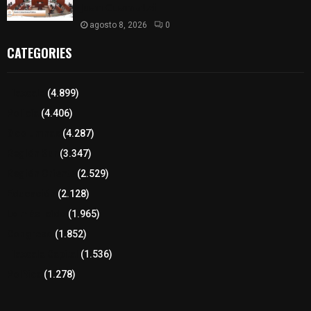
𝗝𝘂𝗮𝗻 𝗖𝘂𝗮𝗺𝗮𝘁𝘇𝗶
agosto 8, 2026
0
CATEGORIES
Tlaxcala
(4.899)
Policía
(4.406)
8 columnas
(4.287)
Región Sur
(3.347)
Región Oriente
(2.529)
Educación
(2.128)
Lo más leído
(1.965)
Congreso
(1.852)
Tlaxcala Capital
(1.536)
Política
(1.278)