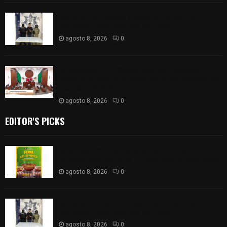
Detienen en Apizaco a joven por presunta
portación ilegal de arma de fuego
agosto 8, 2026
0
𝗔𝗣𝗥𝗢𝗕𝗔𝗗𝗔 | 𝗘𝗹 𝗖𝗼𝗻𝗴𝗿𝗲𝘀𝗼 𝗱𝗲 𝗧𝗹𝗮𝘅𝗰𝗮𝗹𝗮
𝗮𝘃𝗮𝗹𝗮 𝗹𝗮 𝗖𝘂𝗲𝗻𝘁𝗮 𝗣ú𝗯𝗹𝗶𝗰𝗮 𝟮𝟬𝟮𝟱 𝗱𝗲 𝗖𝗼𝗻𝘁𝗹𝗮 𝗱𝗲
𝗝𝘂𝗮𝗻 𝗖𝘂𝗮𝗺𝗮𝘁𝘇𝗶
agosto 8, 2026
0
EDITOR'S PICKS
Sabores y tradiciones se suman a la feria
Internacional del Arte Efímero y de la Dalia 2026
agosto 8, 2026
0
Detienen en Apizaco a joven por presunta
portación ilegal de arma de fuego
agosto 8, 2026
0