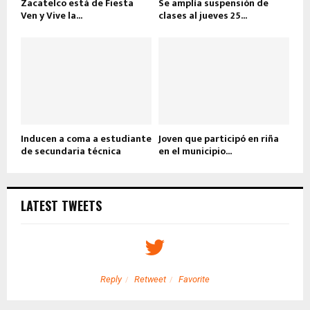
Zacatelco está de Fiesta
Se amplía suspensión de
Ven y Vive la...
clases al jueves 25...
Inducen a coma a estudiante
Joven que participó en riña
de secundaria técnica
en el municipio...
LATEST TWEETS
Reply
Retweet
Favorite