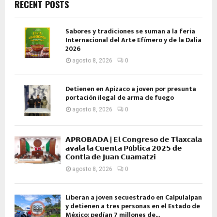
RECENT POSTS
Sabores y tradiciones se suman a la feria
Internacional del Arte Efímero y de la Dalia
2026
agosto 8, 2026
0
Detienen en Apizaco a joven por presunta
portación ilegal de arma de fuego
agosto 8, 2026
0
𝗔𝗣𝗥𝗢𝗕𝗔𝗗𝗔 | 𝗘𝗹 𝗖𝗼𝗻𝗴𝗿𝗲𝘀𝗼 𝗱𝗲 𝗧𝗹𝗮𝘅𝗰𝗮𝗹𝗮
𝗮𝘃𝗮𝗹𝗮 𝗹𝗮 𝗖𝘂𝗲𝗻𝘁𝗮 𝗣ú𝗯𝗹𝗶𝗰𝗮 𝟮𝟬𝟮𝟱 𝗱𝗲
𝗖𝗼𝗻𝘁𝗹𝗮 𝗱𝗲 𝗝𝘂𝗮𝗻 𝗖𝘂𝗮𝗺𝗮𝘁𝘇𝗶
agosto 8, 2026
0
Liberan a joven secuestrado en Calpulalpan
y detienen a tres personas en el Estado de
México; pedían 7 millones de...