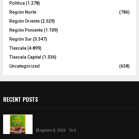
Política
(1.278)
Región Norte
(786)
Región Oriente
(2.529)
Región Poniente
(1.109)
Región Sur
(3.347)
Tlaxcala
(4.899)
Tlaxcala Capital
(1.536)
Uncategorized
(638)
RECENT POSTS
Sabores y tradiciones se suman a la feria
Internacional del Arte Efímero y de la Dalia 2026
agosto 8, 2026
0