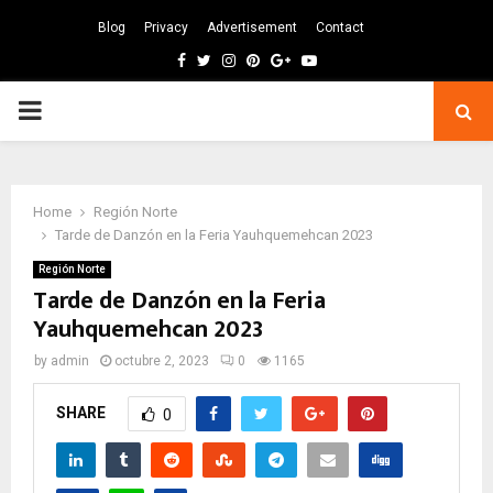
Blog
Privacy
Advertisement
Contact
Facebook
Twitter
Instagram
Pinterest
Google
Youtube
PRIMARY
MENU
Home
Región Norte
Tarde de Danzón en la Feria Yauhquemehcan 2023
Región Norte
Tarde de Danzón en la Feria
Yauhquemehcan 2023
by
admin
octubre 2, 2023
0
1165
SHARE
0