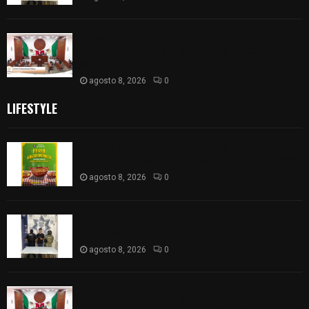
𝗔𝗣𝗥𝗢𝗕𝗔𝗗𝗔 | 𝗘𝗹 𝗖𝗼𝗻𝗴𝗿𝗲𝘀𝗼 𝗱𝗲 𝗧𝗹𝗮𝘅𝗰𝗮𝗹𝗮
𝗮𝘃𝗮𝗹𝗮 𝗹𝗮 𝗖𝘂𝗲𝗻𝘁𝗮 𝗣ú𝗯𝗹𝗶𝗰𝗮 𝟮𝟬𝟮𝟱 𝗱𝗲 𝗖𝗼𝗻𝘁𝗹𝗮 𝗱𝗲
𝗝𝘂𝗮𝗻 𝗖𝘂𝗮𝗺𝗮𝘁𝘇𝗶
agosto 8, 2026
0
LIFESTYLE
Sabores y tradiciones se suman a la feria
Internacional del Arte Efímero y de la Dalia 2026
agosto 8, 2026
0
Detienen en Apizaco a joven por presunta
portación ilegal de arma de fuego
agosto 8, 2026
0
𝗔𝗣𝗥𝗢𝗕𝗔𝗗𝗔 | 𝗘𝗹 𝗖𝗼𝗻𝗴𝗿𝗲𝘀𝗼 𝗱𝗲 𝗧𝗹𝗮𝘅𝗰𝗮𝗹𝗮
𝗮𝘃𝗮𝗹𝗮 𝗹𝗮 𝗖𝘂𝗲𝗻𝘁𝗮 𝗣ú𝗯𝗹𝗶𝗰𝗮 𝟮𝟬𝟮𝟱 𝗱𝗲 𝗖𝗼𝗻𝘁𝗹𝗮 𝗱𝗲