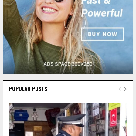
:
C
H
POPULAR POSTS