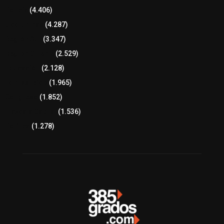
Policía
(4.406)
8 columnas
(4.287)
Región Sur
(3.347)
Región Oriente
(2.529)
Educación
(2.128)
Lo más leído
(1.965)
Congreso
(1.852)
Tlaxcala Capital
(1.536)
Política
(1.278)