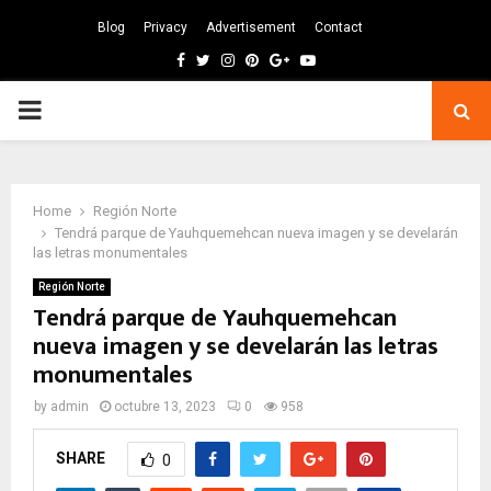
Blog
Privacy
Advertisement
Contact
Facebook
Twitter
Instagram
Pinterest
Google
Youtube
PRIMARY
MENU
Home
Región Norte
Tendrá parque de Yauhquemehcan nueva imagen y se develarán
las letras monumentales
Región Norte
Tendrá parque de Yauhquemehcan
nueva imagen y se develarán las letras
monumentales
by
admin
octubre 13, 2023
0
958
SHARE
0