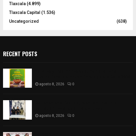
Tlaxcala
(4.899)
Tlaxcala Capital
(1.536)
Uncategorized
(638)
RECENT POSTS
Sabores y tradiciones se suman a la feria
Internacional del Arte Efímero y de la Dalia 2026
agosto 8, 2026
0
Detienen en Apizaco a joven por presunta
portación ilegal de arma de fuego
agosto 8, 2026
0
𝗔𝗣𝗥𝗢𝗕𝗔𝗗𝗔 | 𝗘𝗹 𝗖𝗼𝗻𝗴𝗿𝗲𝘀𝗼 𝗱𝗲 𝗧𝗹𝗮𝘅𝗰𝗮𝗹𝗮