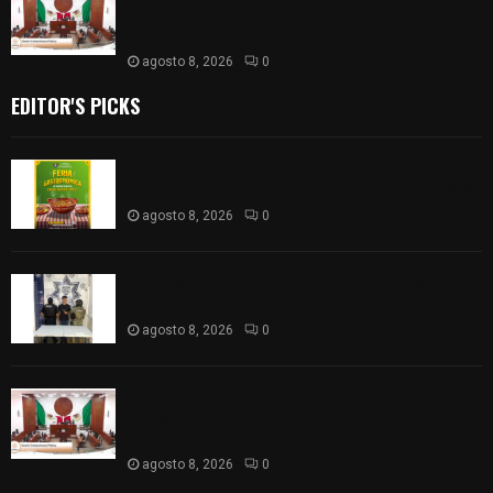
𝗮𝘃𝗮𝗹𝗮 𝗹𝗮 𝗖𝘂𝗲𝗻𝘁𝗮 𝗣ú𝗯𝗹𝗶𝗰𝗮 𝟮𝟬𝟮𝟱 𝗱𝗲 𝗖𝗼𝗻𝘁𝗹𝗮 𝗱𝗲
𝗝𝘂𝗮𝗻 𝗖𝘂𝗮𝗺𝗮𝘁𝘇𝗶
agosto 8, 2026
0
EDITOR'S PICKS
Sabores y tradiciones se suman a la feria
Internacional del Arte Efímero y de la Dalia 2026
agosto 8, 2026
0
Detienen en Apizaco a joven por presunta
portación ilegal de arma de fuego
agosto 8, 2026
0
𝗔𝗣𝗥𝗢𝗕𝗔𝗗𝗔 | 𝗘𝗹 𝗖𝗼𝗻𝗴𝗿𝗲𝘀𝗼 𝗱𝗲 𝗧𝗹𝗮𝘅𝗰𝗮𝗹𝗮
𝗮𝘃𝗮𝗹𝗮 𝗹𝗮 𝗖𝘂𝗲𝗻𝘁𝗮 𝗣ú𝗯𝗹𝗶𝗰𝗮 𝟮𝟬𝟮𝟱 𝗱𝗲 𝗖𝗼𝗻𝘁𝗹𝗮 𝗱𝗲
𝗝𝘂𝗮𝗻 𝗖𝘂𝗮𝗺𝗮𝘁𝘇𝗶
agosto 8, 2026
0