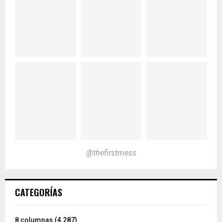
@thefirstmess
CATEGORÍAS
8 columnas
(4.287)