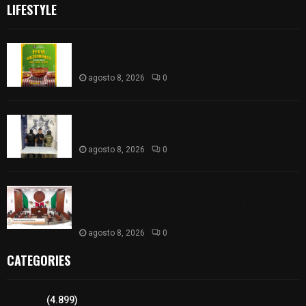
LIFESTYLE
Sabores y tradiciones se suman a la feria
Internacional del Arte Efímero y de la Dalia 2026
agosto 8, 2026
0
Detienen en Apizaco a joven por presunta
portación ilegal de arma de fuego
agosto 8, 2026
0
𝗔𝗣𝗥𝗢𝗕𝗔𝗗𝗔 | 𝗘𝗹 𝗖𝗼𝗻𝗴𝗿𝗲𝘀𝗼 𝗱𝗲 𝗧𝗹𝗮𝘅𝗰𝗮𝗹𝗮
𝗮𝘃𝗮𝗹𝗮 𝗹𝗮 𝗖𝘂𝗲𝗻𝘁𝗮 𝗣ú𝗯𝗹𝗶𝗰𝗮 𝟮𝟬𝟮𝟱 𝗱𝗲 𝗖𝗼𝗻𝘁𝗹𝗮 𝗱𝗲
𝗝𝘂𝗮𝗻 𝗖𝘂𝗮𝗺𝗮𝘁𝘇𝗶
agosto 8, 2026
0
CATEGORIES
Tlaxcala
(4.899)