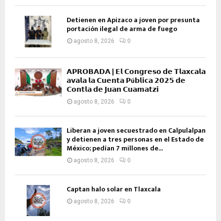
Detienen en Apizaco a joven por presunta
portación ilegal de arma de fuego
agosto 8, 2026
0
𝗔𝗣𝗥𝗢𝗕𝗔𝗗𝗔 | 𝗘𝗹 𝗖𝗼𝗻𝗴𝗿𝗲𝘀𝗼 𝗱𝗲 𝗧𝗹𝗮𝘅𝗰𝗮𝗹𝗮
𝗮𝘃𝗮𝗹𝗮 𝗹𝗮 𝗖𝘂𝗲𝗻𝘁𝗮 𝗣ú𝗯𝗹𝗶𝗰𝗮 𝟮𝟬𝟮𝟱 𝗱𝗲
𝗖𝗼𝗻𝘁𝗹𝗮 𝗱𝗲 𝗝𝘂𝗮𝗻 𝗖𝘂𝗮𝗺𝗮𝘁𝘇𝗶
agosto 8, 2026
0
Liberan a joven secuestrado en Calpulalpan
y detienen a tres personas en el Estado de
México; pedían 7 millones de...
agosto 8, 2026
0
Captan halo solar en Tlaxcala
agosto 8, 2026
0