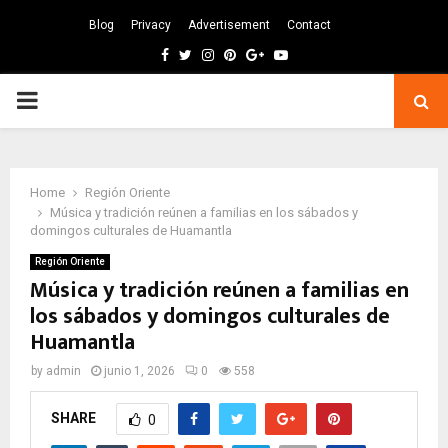
Blog
Privacy
Advertisement
Contact
Facebook
Twitter
Instagram
Pinterest
Google
Youtube
PRIMARY
MENU
Home
Región Oriente
Música y tradición reúnen a familias en los sábados y
domingos culturales de Huamantla
Región Oriente
Música y tradición reúnen a familias en
los sábados y domingos culturales de
Huamantla
by
admin
junio 1, 2026
0
558
SHARE
0