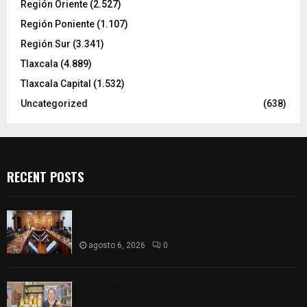
Región Oriente
(2.527)
Región Poniente
(1.107)
Región Sur
(3.341)
Tlaxcala
(4.889)
Tlaxcala Capital
(1.532)
Uncategorized
(638)
RECENT POSTS
Vota ITE terna para elegir a persona Secretaria
Ejecutiva
agosto 6, 2026
0
Sabor 100% tlaxcalteca: Conoce Guarda Frutz en
el Mercado de Artesanos