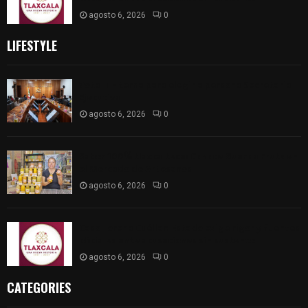
agosto 6, 2026
0
LIFESTYLE
Vota ITE terna para elegir a persona Secretaria
Ejecutiva
agosto 6, 2026
0
Sabor 100% tlaxcalteca: Conoce Guarda Frutz en
el Mercado de Artesanos
agosto 6, 2026
0
Caso Lorena Cuéllar: Estado exige rigor y fuentes
oficiales ante acusaciones sin sustento
agosto 6, 2026
0
CATEGORIES