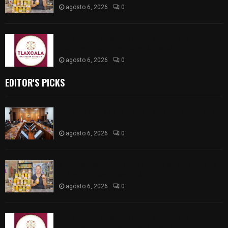
agosto 6, 2026
0
Caso Lorena Cuéllar: Estado exige rigor y fuentes
oficiales ante acusaciones sin sustento
agosto 6, 2026
0
EDITOR'S PICKS
Vota ITE terna para elegir a persona Secretaria
Ejecutiva
agosto 6, 2026
0
Sabor 100% tlaxcalteca: Conoce Guarda Frutz en
el Mercado de Artesanos
agosto 6, 2026
0
Caso Lorena Cuéllar: Estado exige rigor y fuentes
oficiales ante acusaciones sin sustento