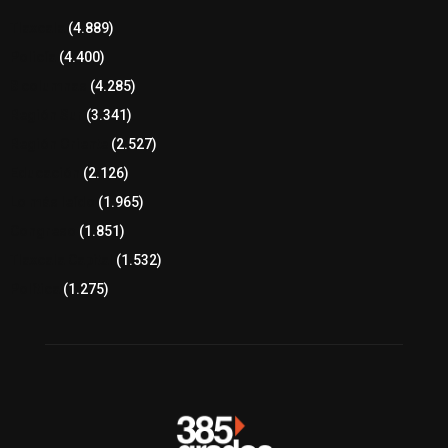
Tlaxcala
(4.889)
Policía
(4.400)
8 columnas
(4.285)
Región Sur
(3.341)
Región Oriente
(2.527)
Educación
(2.126)
Lo más leído
(1.965)
Congreso
(1.851)
Tlaxcala Capital
(1.532)
Política
(1.275)