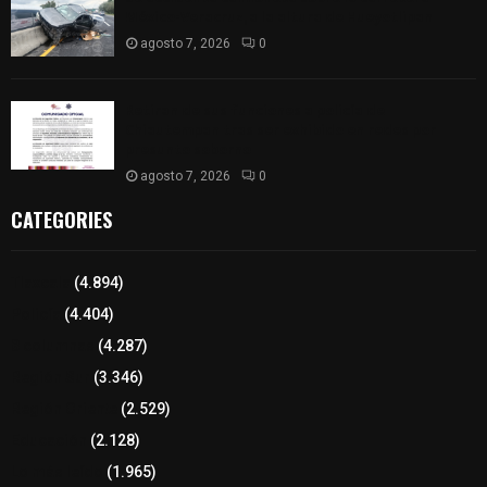
México-Veracruz, a la altura de Hueyotlipan
agosto 7, 2026
0
Retiran de sus funciones a policía de
Chiautempan tras ser exhibido en redes por
presunto soborno
agosto 7, 2026
0
CATEGORIES
Tlaxcala
(4.894)
Policía
(4.404)
8 columnas
(4.287)
Región Sur
(3.346)
Región Oriente
(2.529)
Educación
(2.128)
Lo más leído
(1.965)