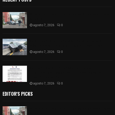
Muere hombre al interior de salón de eventos en
Apizaco
agosto 7, 2026
0
Se accidenta camioneta sobre la carretera
México-Veracruz, a la altura de Hueyotlipan
agosto 7, 2026
0
Retiran de sus funciones a policía de
Chiautempan tras ser exhibido en redes por
presunto soborno
agosto 7, 2026
0
EDITOR'S PICKS
Muere hombre al interior de salón de eventos en
Apizaco