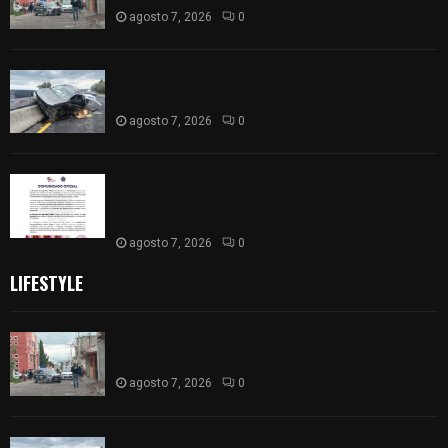
agosto 7, 2026
0
Se accidenta camioneta sobre la carretera
México-Veracruz, a la altura de Hueyotlipan
agosto 7, 2026
0
Retiran de sus funciones a policía de
Chiautempan tras ser exhibido en redes por
presunto soborno
agosto 7, 2026
0
LIFESTYLE
Muere hombre al interior de salón de eventos en
Apizaco
agosto 7, 2026
0
Se accidenta camioneta sobre la carretera