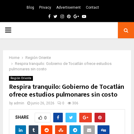
Blog
Privacy
Advertisement
Contact
Facebook
Twitter
Instagram
Pinterest
Google
Youtube
PRIMARY
MENU
Home
Región Oriente
Respira tranquilo: Gobierno de Tocatlán ofrece estudios
pulmonares sin costo
Región Oriente
Respira tranquilo: Gobierno de Tocatlán
ofrece estudios pulmonares sin costo
by
admin
junio 26, 2026
0
306
SHARE
0