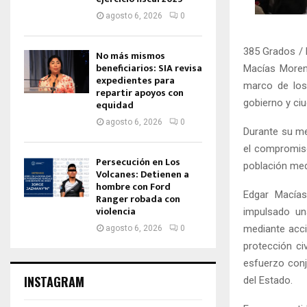
agosto 6, 2026
0
385 Grados / 
No más mismos
beneficiarios: SIA revisa
Macías Moreno
expedientes para
marco de los 
repartir apoyos con
gobierno y ciu
equidad
agosto 6, 2026
0
Durante su men
el compromiso
Persecución en Los
población med
Volcanes: Detienen a
hombre con Ford
Edgar Macías
Ranger robada con
violencia
impulsado un
mediante accio
agosto 6, 2026
0
protección civ
esfuerzo conj
INSTAGRAM
del Estado.