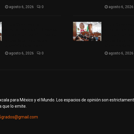
agosto 6, 2026
0
agosto 6, 2026
Inicia Congreso la
Inicia Congreso
aprobación de dictámenes
aprobación de
de las cuentas públicas de
de las cuentas
entes fiscalizables del
entes fiscaliza
ejercicio fiscal 2025
ejercicio fiscal
agosto 6, 2026
0
agosto 6, 2026
axcala para México y el Mundo. Los espacios de opinión son estrictamen
a que lo emite.
5grados@gmail.com