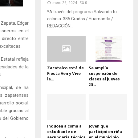
enero 26, 2024
0
*A través del programa Salvando tu
colonia. 385 Grados / Huamantla /
 Zapata, Edgar
REDACCIÓN...
isneros, en el
 directo entre
axcaltecas.
Estatal refleja
esidades de la
Zacatelco está de
Se amplía
Fiesta Ven y Vive
suspensión de
o.
la...
clases al jueves
25...
icipal, se ha
as zapatenses
arrollo social,
ible gracias al
o del Gobierno
Inducen a coma a
Joven que
estudiante de
participó en riña
secundaria técnica
en el municipio...