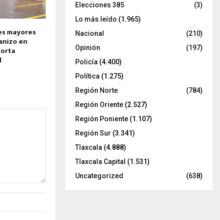
Elecciones 385
(3)
Lo más leído
(1.965)
es mayores
Nacional
(210)
anizo en
Opinión
(197)
porta
l
Policía
(4.400)
Política
(1.275)
Región Norte
(784)
Región Oriente
(2.527)
Región Poniente
(1.107)
Región Sur
(3.341)
Tlaxcala
(4.888)
Tlaxcala Capital
(1.531)
Uncategorized
(638)