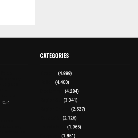
CATEGORIES
aña de
Tlaxcala
(4.888)
de perros y
Policía
(4.400)
Alta y San
n el
8 columnas
(4.284)
epetitla
Región Sur
(3.341)
0
Región Oriente
(2.527)
Educación
(2.126)
tados a
oductores,
Lo más leído
(1.965)
pobladores de
Congreso
(1.851)