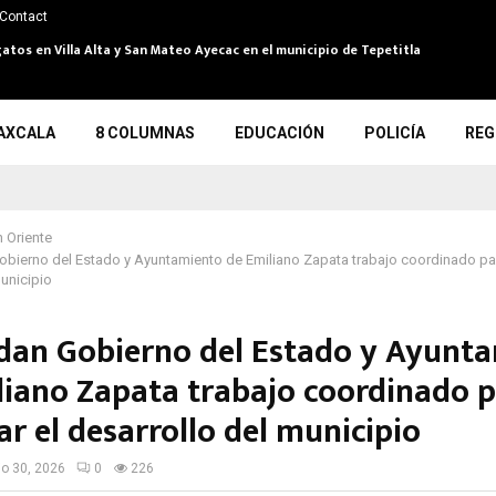
Contact
atos en Villa Alta y San Mateo Ayecac en el municipio de Tepetitla
AXCALA
8 COLUMNAS
EDUCACIÓN
POLICÍA
REG
 Oriente
bierno del Estado y Ayuntamiento de Emiliano Zapata trabajo coordinado par
municipio
dan Gobierno del Estado y Ayunt
liano Zapata trabajo coordinado 
r el desarrollo del municipio
io 30, 2026
0
226