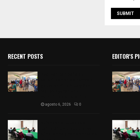
RECENT POSTS
EDITOR'S P
Realizan campaña de
esterilización de perros y
gatos en Villa Alta y San
Mateo Ayecac en el
municipio de Tepetitla
agosto 6, 2026
0
Atienden diputados a
comisión de productores,
ejidatarios y pobladores de
Ixtenco