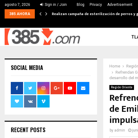
agosto 7, 2026
Sign in / Join
Blog
Privacy
Advertisement
Realizan campaña de esterilización de perros y g
385 AHORA
TL
SOCIAL MEDIA
Home
Región
Refrendan Go
desarrollo del 
Región Oriente
Refren
de Emi
impulsa
RECENT POSTS
by
admin
jun