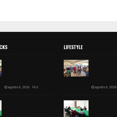
ICKS
LIFESTYLE
Realizan campaña de
Realizan camp
esterilización de perros y
esterilización 
gatos en Villa Alta y San
gatos en Villa 
Mateo Ayecac en el
Mateo Ayecac e
municipio de Tepetitla
municipio de T
agosto 6, 2026
0
agosto 6, 2026
Atienden diputados a
Atienden dipu
comisión de productores,
comisión de pr
ejidatarios y pobladores de
ejidatarios y 
Ixtenco
Ixtenco