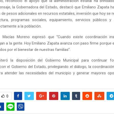
o, reconoció el apoyo que la administración estatal ha brindado
nsaje, la Gobernadora del Estado, destacó que Emiliano Zapata h
 de pesos adicionales en recursos estatales, inversión que hoy se r
uctura, programas sociales, equipamiento, servicios públicos y
ectamente a la población.
, Macías Moreno expresó que “Cuando existe coordinación insti
egan a la gente. Hoy Emiliano Zapata avanza con paso firme porque e
Reply
Retweet
Favorite
Reply
R
idos por el bienestar de nuestras familias”.
iteró la disposición del Gobierno Municipal para continuar for
con el Gobierno del Estado, privilegiando el diálogo, la coordinació
ra atender las necesidades del municipio y generar mayores opo
0