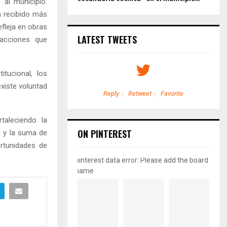
 al municipio.
a recibido más
efleja en obras
LATEST TWEETS
 acciones que
tucional, los
xiste voluntad
etweet
Favorite
Reply
Retweet
Favorite
taleciendo la
ON PINTEREST
n y la suma de
rtunidades de
pinterest data error: Please add the board
name