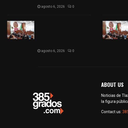
agosto 6, 2026
0
Inicia Congreso la
aprobación de dictámenes
de las cuentas públicas de
entes fiscalizables del
ejercicio fiscal 2025
agosto 6, 2026
0
ABOUT US
Noticias de Tl
la figura públic
Contact us:
38