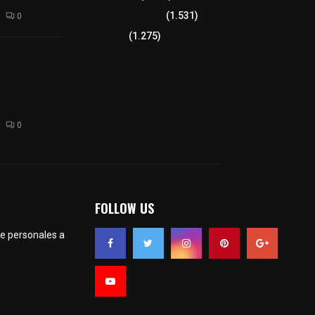
Tlaxcala Capital
(1.531)
0
Política
(1.275)
 la
 dictámenes
 públicas de
bles del
 2025
0
FOLLOW US
te personales a