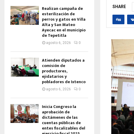
SHARE
Realizan campaña de
esterilización de
perros y gatos en Villa
Alta y San Mateo
Ayecac en el municipio
de Tepetitla
agosto 6, 2026
0
Atienden diputados a
comisión de
productores,
ejidatarios y
pobladores de Ixtenco
agosto 6, 2026
0
Inicia Congreso la
aprobación de
dictámenes de las
cuentas públicas de
entes fiscalizables del
ejercicio fiscal 2025