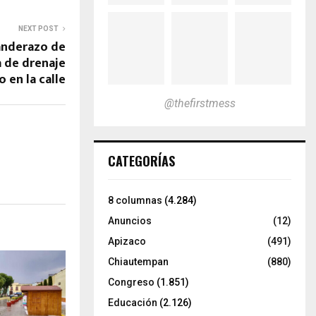
NEXT POST
anderazo de
ra de drenaje
o en la calle
@thefirstmess
CATEGORÍAS
8 columnas
(4.284)
Anuncios
(12)
Apizaco
(491)
Chiautempan
(880)
Congreso
(1.851)
Educación
(2.126)