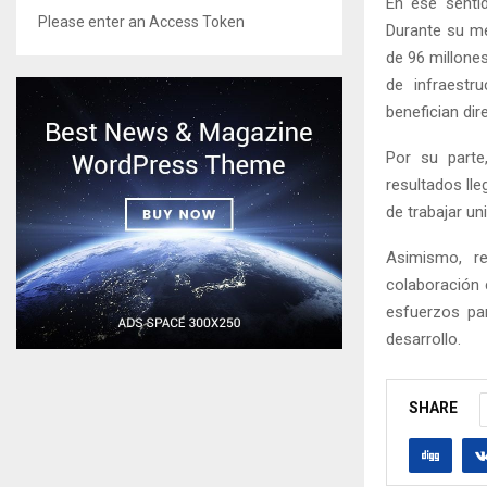
En ese sentid
Please enter an Access Token
Durante su me
de 96 millones
de infraestr
benefician dir
Por su parte
resultados ll
de trabajar un
Asimismo, re
colaboración 
esfuerzos pa
desarrollo.
SHARE