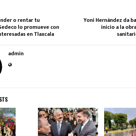
nder o rentar tu
Yoni Hernández da b
Sedeco lo promueve con
inicio a la ob
nteresadas en Tlaxcala
sanitari
admin
STS