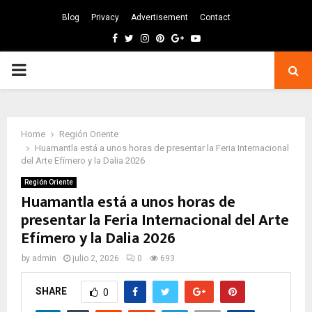
Blog
Privacy
Advertisement
Contact
Facebook
Twitter
Instagram
Pinterest
Google
Youtube
PRIMARY
MENU
Home
Región Oriente
Huamantla está a unos horas de presentar la Feria Internacional
del Arte Efímero y la Dalia 2026
Región Oriente
Huamantla está a unos horas de
presentar la Feria Internacional del Arte
Efímero y la Dalia 2026
by
admin
julio 2, 2026
0
693
SHARE
0