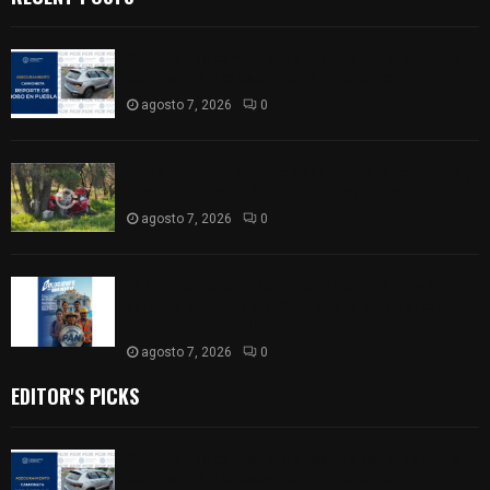
Compró una camioneta y resultó tener reporte
de robo; FGJE la asegura en Xiloxoxtla
agosto 7, 2026
0
Joven pierde la vida tras salirse de la carretera y
chocar contra un árbol en Atlangatepec
agosto 7, 2026
0
PAN propone eliminar el ISR al aguinaldo y a
salarios menores de 12 mil pesos para fortalecer
la economía familiar
agosto 7, 2026
0
EDITOR'S PICKS
Compró una camioneta y resultó tener reporte
de robo; FGJE la asegura en Xiloxoxtla