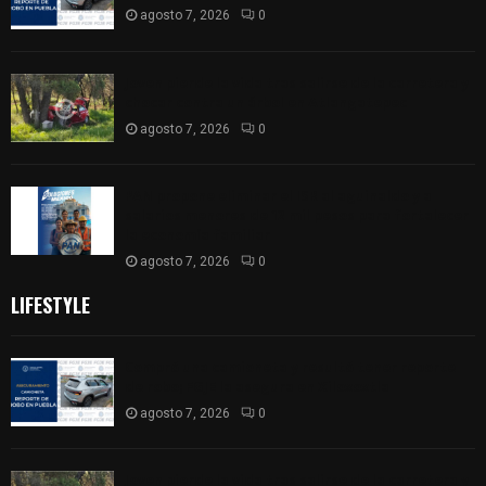
agosto 7, 2026
0
Joven pierde la vida tras salirse de la carretera y
chocar contra un árbol en Atlangatepec
agosto 7, 2026
0
PAN propone eliminar el ISR al aguinaldo y a
salarios menores de 12 mil pesos para fortalecer
la economía familiar
agosto 7, 2026
0
LIFESTYLE
Compró una camioneta y resultó tener reporte
de robo; FGJE la asegura en Xiloxoxtla
agosto 7, 2026
0
Joven pierde la vida tras salirse de la carretera y