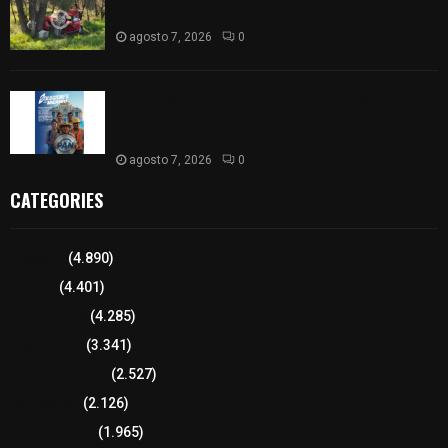
chocar contra un árbol en Atlangatepec
agosto 7, 2026
0
PAN propone eliminar el ISR al aguinaldo y a
salarios menores de 12 mil pesos para fortalecer
la economía familiar
agosto 7, 2026
0
CATEGORIES
Tlaxcala
(4.890)
Policía
(4.401)
8 columnas
(4.285)
Región Sur
(3.341)
Región Oriente
(2.527)
Educación
(2.126)
Lo más leído
(1.965)