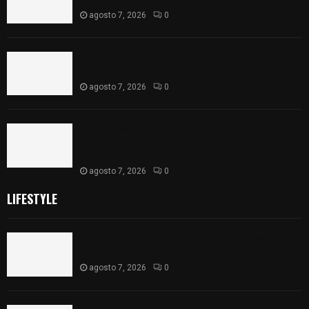
agosto 7, 2026
0
Se accidenta camioneta sobre la carretera
México-Veracruz, a la altura de Hueyotlipan
agosto 7, 2026
0
Retiran de sus funciones a policía de
Chiautempan tras ser exhibido en redes por
presunto soborno
agosto 7, 2026
0
LIFESTYLE
Muere hombre al interior de salón de eventos en
Apizaco
agosto 7, 2026
0