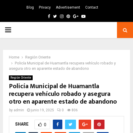
Blog
Privacy
Advertisement
Contact
Facebook
Twitter
Instagram
Pinterest
Google
Youtube
PRIMARY
MENU
Home
Región Oriente
Policía Municipal de Huamantla recupera vehículo robado y
asegura otro en aparente estado de abandono
Región Oriente
Policía Municipal de Huamantla
recupera vehículo robado y asegura
otro en aparente estado de abandono
by
admin
junio 19, 2025
0
806
SHARE
0