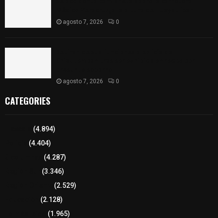
Se accidenta camioneta sobre la carretera
México-Veracruz, a la altura de Hueyotlipan
agosto 7, 2026
0
Retiran de sus funciones a policía de
Chiautempan tras ser exhibido en redes por
presunto soborno
agosto 7, 2026
0
CATEGORIES
Tlaxcala
(4.894)
Policía
(4.404)
8 columnas
(4.287)
Región Sur
(3.346)
Región Oriente
(2.529)
Educación
(2.128)
Lo más leído
(1.965)