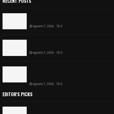
RECENT POSTS
Muere hombre al interior de salón de eventos en
Apizaco
agosto 7, 2026
0
Se accidenta camioneta sobre la carretera
México-Veracruz, a la altura de Hueyotlipan
agosto 7, 2026
0
Retiran de sus funciones a policía de
Chiautempan tras ser exhibido en redes por
presunto soborno
agosto 7, 2026
0
EDITOR'S PICKS
Muere hombre al interior de salón de eventos en
Apizaco