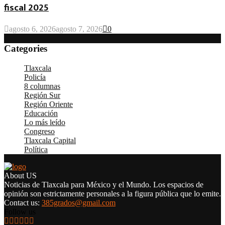
fiscal 2025
agosto 6, 2026
agosto 7, 2026
0
Categories
Tlaxcala
(4.888)
Policía
(4.400)
8 columnas
(4.284)
Región Sur
(3.341)
Región Oriente
(2.527)
Educación
(2.126)
Lo más leído
(1.965)
Congreso
(1.851)
Tlaxcala Capital
(1.531)
Política
(1.275)
About US
Noticias de Tlaxcala para México y el Mundo. Los espacios de
opinión son estrictamente personales a la figura pública que lo emite.
Contact us:
385grados@gmail.com
Follow us
Facebook
Twitter
Instagram
Pinterest
Google
Youtube