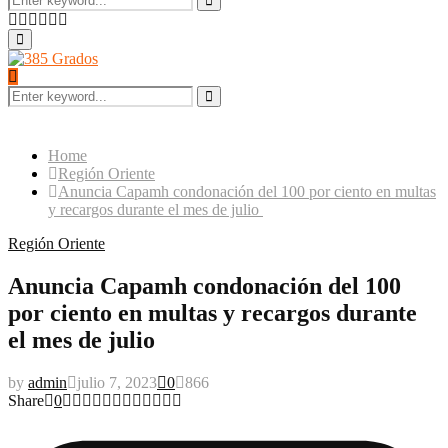
for:
Search
Facebook
Twitter
Instagram
Pinterest
Google
Youtube
Primary
Menu
Search
for:
Search
Home
Región Oriente
Anuncia Capamh condonación del 100 por ciento en multas
y recargos durante el mes de julio
Región Oriente
Anuncia Capamh condonación del 100
por ciento en multas y recargos durante
el mes de julio
by
admin
julio 7, 2023
0
866
Share
0