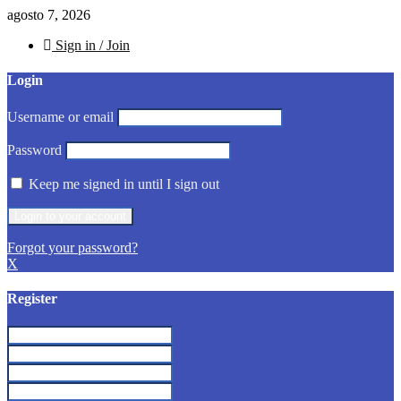
agosto 7, 2026
Sign in / Join
Login
Username or email
Password
Keep me signed in until I sign out
Forgot your password?
X
Register