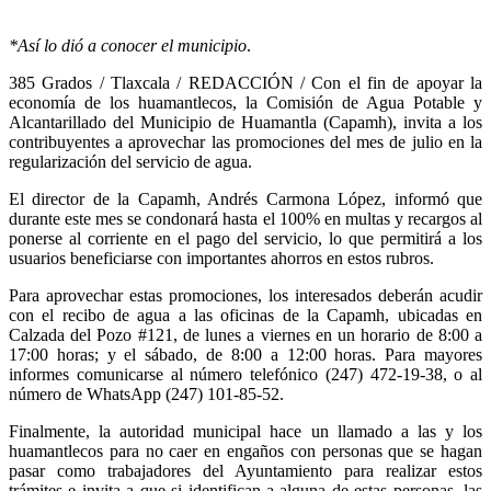
*Así lo dió a conocer el municipio
.
385 Grados / Tlaxcala / REDACCIÓN / Con el fin de apoyar la
economía de los huamantlecos, la Comisión de Agua Potable y
Alcantarillado del Municipio de Huamantla (Capamh), invita a los
contribuyentes a aprovechar las promociones del mes de julio en la
regularización del servicio de agua.
El director de la Capamh, Andrés Carmona López, informó que
durante este mes se condonará hasta el 100% en multas y recargos al
ponerse al corriente en el pago del servicio, lo que permitirá a los
usuarios beneficiarse con importantes ahorros en estos rubros.
Para aprovechar estas promociones, los interesados deberán acudir
con el recibo de agua a las oficinas de la Capamh, ubicadas en
Calzada del Pozo #121, de lunes a viernes en un horario de 8:00 a
17:00 horas; y el sábado, de 8:00 a 12:00 horas. Para mayores
informes comunicarse al número telefónico (247) 472-19-38, o al
número de WhatsApp (247) 101-85-52.
Finalmente, la autoridad municipal hace un llamado a las y los
huamantlecos para no caer en engaños con personas que se hagan
pasar como trabajadores del Ayuntamiento para realizar estos
trámites e invita a que si identifican a alguna de estas personas, las