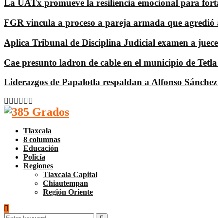
La UATx promueve la resiliencia emocional para fortal
FGR vincula a proceso a pareja armada que agredió 
Aplica Tribunal de Disciplina Judicial examen a juece
Cae presunto ladron de cable en el municipio de Tetl
Liderazgos de Papalotla respaldan a Alfonso Sánchez 
Facebook
Twitter
Instagram
Pinterest
Google
Youtube
Tlaxcala
8 columnas
Educación
Policía
Regiones
Tlaxcala Capital
Chiautempan
Región Oriente
Search