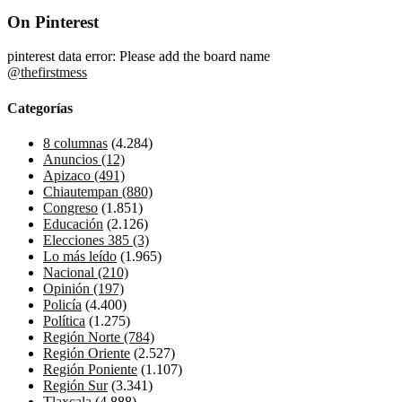
On Pinterest
pinterest data error: Please add the board name
@thefirstmess
Categorías
8 columnas
(4.284)
Anuncios
(12)
Apizaco
(491)
Chiautempan
(880)
Congreso
(1.851)
Educación
(2.126)
Elecciones 385
(3)
Lo más leído
(1.965)
Nacional
(210)
Opinión
(197)
Policía
(4.400)
Política
(1.275)
Región Norte
(784)
Región Oriente
(2.527)
Región Poniente
(1.107)
Región Sur
(3.341)
Tlaxcala
(4.888)