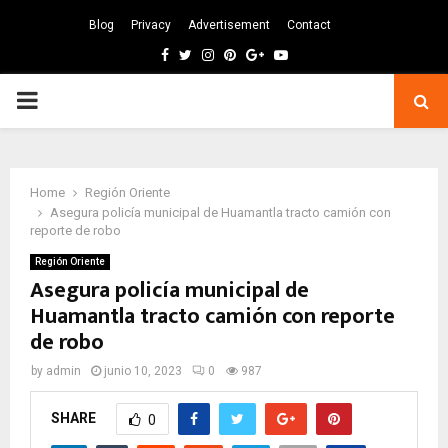
Blog
Privacy
Advertisement
Contact
Facebook
Twitter
Instagram
Pinterest
Google
Youtube
PRIMARY
MENU
Home
Región Oriente
Asegura policía municipal de Huamantla tracto camión con
reporte de robo
Región Oriente
Asegura policía municipal de
Huamantla tracto camión con reporte
de robo
by
admin
junio 10, 2023
0
987
SHARE
0