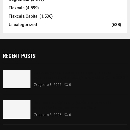
Tlaxcala
(4.899)
Tlaxcala Capital
(1.536)
Uncategorized
(638)
RECENT POSTS
Sabores y tradiciones se suman a la feria
Internacional del Arte Efímero y de la Dalia 2026
agosto 8, 2026
0
Detienen en Apizaco a joven por presunta
portación ilegal de arma de fuego
agosto 8, 2026
0