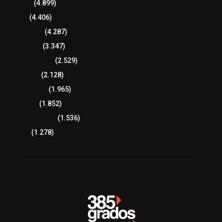
Tlaxcala
(4.899)
Policía
(4.406)
8 columnas
(4.287)
Región Sur
(3.347)
Región Oriente
(2.529)
Educación
(2.128)
Lo más leído
(1.965)
Congreso
(1.852)
Tlaxcala Capital
(1.536)
Política
(1.278)