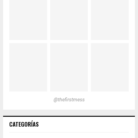
@thefirstmess
CATEGORÍAS