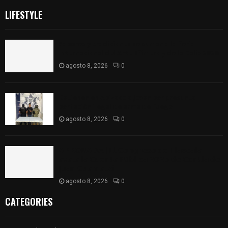
LIFESTYLE
Sabores y tradiciones se suman a la feria
Internacional del Arte Efímero y de la Dalia 2026
agosto 8, 2026
0
Detienen en Apizaco a joven por presunta
portación ilegal de arma de fuego
agosto 8, 2026
0
𝗔𝗣𝗥𝗢𝗕𝗔𝗗𝗔 | 𝗘𝗹 𝗖𝗼𝗻𝗴𝗿𝗲𝘀𝗼 𝗱𝗲 𝗧𝗹𝗮𝘅𝗰𝗮𝗹𝗮
𝗮𝘃𝗮𝗹𝗮 𝗹𝗮 𝗖𝘂𝗲𝗻𝘁𝗮 𝗣ú𝗯𝗹𝗶𝗰𝗮 𝟮𝟬𝟮𝟱 𝗱𝗲 𝗖𝗼𝗻𝘁𝗹𝗮 𝗱𝗲
𝗝𝘂𝗮𝗻 𝗖𝘂𝗮𝗺𝗮𝘁𝘇𝗶
agosto 8, 2026
0
CATEGORIES