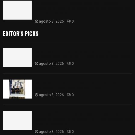
𝗔𝗣𝗥𝗢𝗕𝗔𝗗𝗔 | 𝗘𝗹 𝗖𝗼𝗻𝗴𝗿𝗲𝘀𝗼 𝗱𝗲 𝗧𝗹𝗮𝘅𝗰𝗮𝗹𝗮
𝗮𝘃𝗮𝗹𝗮 𝗹𝗮 𝗖𝘂𝗲𝗻𝘁𝗮 𝗣ú𝗯𝗹𝗶𝗰𝗮 𝟮𝟬𝟮𝟱 𝗱𝗲 𝗖𝗼𝗻𝘁𝗹𝗮 𝗱𝗲
𝗝𝘂𝗮𝗻 𝗖𝘂𝗮𝗺𝗮𝘁𝘇𝗶
agosto 8, 2026
0
EDITOR'S PICKS
Sabores y tradiciones se suman a la feria
Internacional del Arte Efímero y de la Dalia 2026
agosto 8, 2026
0
Detienen en Apizaco a joven por presunta
portación ilegal de arma de fuego
agosto 8, 2026
0
𝗔𝗣𝗥𝗢𝗕𝗔𝗗𝗔 | 𝗘𝗹 𝗖𝗼𝗻𝗴𝗿𝗲𝘀𝗼 𝗱𝗲 𝗧𝗹𝗮𝘅𝗰𝗮𝗹𝗮
𝗮𝘃𝗮𝗹𝗮 𝗹𝗮 𝗖𝘂𝗲𝗻𝘁𝗮 𝗣ú𝗯𝗹𝗶𝗰𝗮 𝟮𝟬𝟮𝟱 𝗱𝗲 𝗖𝗼𝗻𝘁𝗹𝗮 𝗱𝗲
𝗝𝘂𝗮𝗻 𝗖𝘂𝗮𝗺𝗮𝘁𝘇𝗶
agosto 8, 2026
0