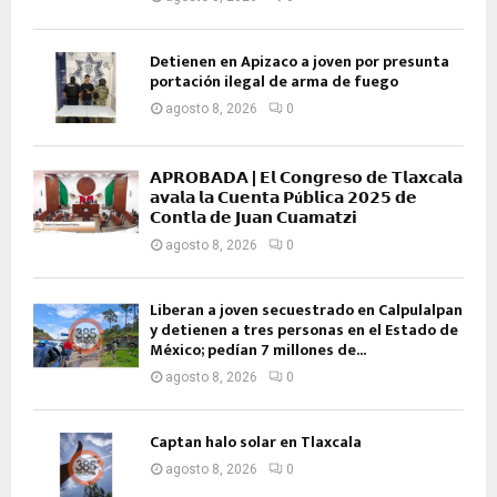
Detienen en Apizaco a joven por presunta
portación ilegal de arma de fuego
agosto 8, 2026
0
𝗔𝗣𝗥𝗢𝗕𝗔𝗗𝗔 | 𝗘𝗹 𝗖𝗼𝗻𝗴𝗿𝗲𝘀𝗼 𝗱𝗲 𝗧𝗹𝗮𝘅𝗰𝗮𝗹𝗮
𝗮𝘃𝗮𝗹𝗮 𝗹𝗮 𝗖𝘂𝗲𝗻𝘁𝗮 𝗣ú𝗯𝗹𝗶𝗰𝗮 𝟮𝟬𝟮𝟱 𝗱𝗲
𝗖𝗼𝗻𝘁𝗹𝗮 𝗱𝗲 𝗝𝘂𝗮𝗻 𝗖𝘂𝗮𝗺𝗮𝘁𝘇𝗶
agosto 8, 2026
0
Liberan a joven secuestrado en Calpulalpan
y detienen a tres personas en el Estado de
México; pedían 7 millones de...
agosto 8, 2026
0
Captan halo solar en Tlaxcala
agosto 8, 2026
0