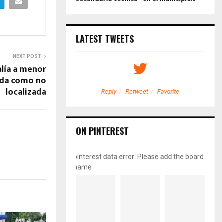
LATEST TWEETS
NEXT POST
alía a menor
ada como no
localizada
etweet
Favorite
Reply
Retweet
Favorite
ON PINTEREST
pinterest data error: Please add the board
name