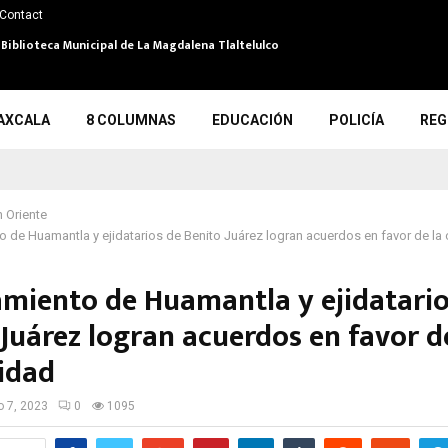
Contact
 Biblioteca Municipal de La Magdalena Tlaltelulco
AXCALA
8 COLUMNAS
EDUCACIÓN
POLICÍA
REG
 Oriente
 de Huamantla y ejidatarios de Benito Juárez logran acuerdos en favor de l
miento de Huamantla y ejidatario
Juárez logran acuerdos en favor d
idad
io 7, 2023
0
1095