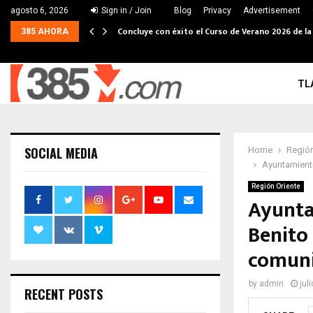
agosto 6, 2026
Sign in / Join
Blog
Privacy
Advertisement
Concluye con éxito el Curso de Verano 2026 de la
385 AHORA
TL
SOCIAL MEDIA
Home
Región
Ayuntamiento
Región Oriente
Ayunta
Benito 
comun
by
admin
jul
RECENT POSTS