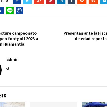
0
ecture campeonato
Presentan ante la Fisc
pen footgolf 2023 a
de edad report
 en Huamantla
Reply
Retweet
Favorite
Reply
R
admin
STS