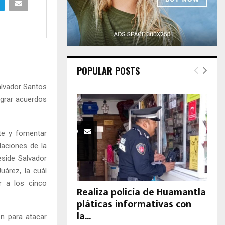
H
POPULAR POSTS
alvador Santos
ograr acuerdos
te y fomentar
laciones de la
eside Salvador
uárez, la cuál
r a los cinco
Realiza policía de Huamantla
pláticas informativas con
la...
en para atacar