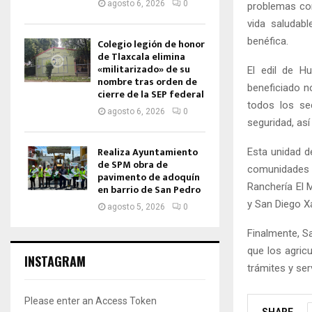
agosto 6, 2026
0
problemas com
vida saludab
benéfica.
Colegio legión de honor
de Tlaxcala elimina
«militarizado» de su
El edil de H
nombre tras orden de
beneficiado n
cierre de la SEP federal
todos los se
agosto 6, 2026
0
seguridad, así
Realiza Ayuntamiento
Esta unidad d
de SPM obra de
comunidades 
pavimento de adoquín
Ranchería El 
en barrio de San Pedro
y San Diego X
agosto 5, 2026
0
Finalmente, S
que los agric
INSTAGRAM
trámites y ser
Please enter an Access Token