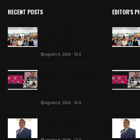
RECENT POSTS
EDITOR'S P
Concluye con éxito el Curso
de Verano 2026 de
la Biblioteca Municipal de La
Magdalena Tlaltelulco
agosto 6, 2026
0
La UATx propicia la reflexión
sobre los nuevos desafíos
del acompañamiento
tutorial por parte del
docente
agosto 6, 2026
0
Del comercio a la política:
José Víctor Rendón busca un
cambio para Zitlaltepec
agosto 6, 2026
0