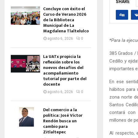
SHARE
Concluye con éxito el
Curso de Verano 2026
de la Biblioteca
Municipal de La
Magdalena Tlaltelulco
agosto 6, 2026
0
*Para la ejec
385 Grados / 
La UATx propicia la
Cedillo y eji
reflexión sobre los
nuevos desafíos del
importantes e
acompañamiento
tutorial por parte del
En ese senti
docente
hábitos para 
agosto 6, 2026
0
zona norte de
Santos Cedill
Del comercio a la
contará con 
política: José Víctor
millones de p
Rendón busca un
cambio para
Zitlaltepec
Al respecto, 