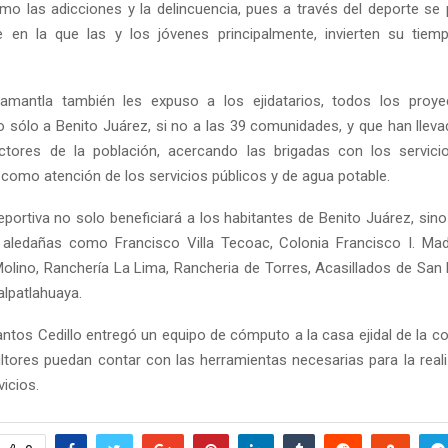
o las adicciones y la delincuencia, pues a través del deporte s
le en la que las y los jóvenes principalmente, invierten su tie
uamantla también les expuso a los ejidatarios, todos los proy
o sólo a Benito Juárez, si no a las 39 comunidades, y que han lleva
ctores de la población, acercando las brigadas con los servici
 como atención de los servicios públicos y de agua potable.
eportiva no solo beneficiará a los habitantes de Benito Juárez, sino
aledañas como Francisco Villa Tecoac, Colonia Francisco I. Ma
Molino, Ranchería La Lima, Rancheria de Torres, Acasillados de San 
alpatlahuaya.
antos Cedillo entregó un equipo de cómputo a la casa ejidal de la c
ultores puedan contar con las herramientas necesarias para la real
vicios.