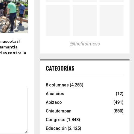
 mascotas!
@thefirstmess
uamantla
rlas contra la
CATEGORÍAS
8 columnas
(4.283)
Anuncios
(12)
Apizaco
(491)
Chiautempan
(880)
Congreso
(1.848)
Educación
(2.125)