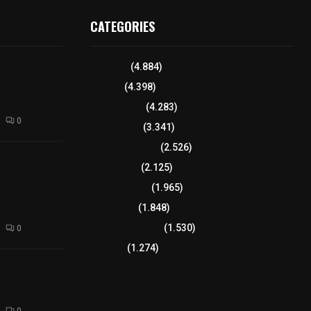
CATEGORIES
ito el Curso
Tlaxcala
(4.884)
 de
Policía
(4.398)
unicipal de La
telulco
8 columnas
(4.283)
0
Región Sur
(3.341)
Región Oriente
(2.526)
a la reflexión
Educación
(2.125)
os desafíos
miento
Lo más leído
(1.965)
rte del
Congreso
(1.848)
Tlaxcala Capital
(1.530)
0
Política
(1.274)
a política:
ndón busca un
tlaltepec
0