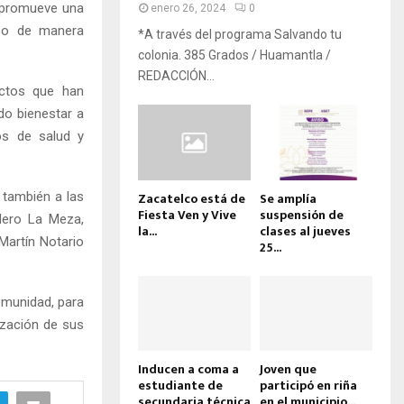
e promueve una
enero 26, 2024
0
mpo de manera
*A través del programa Salvando tu
colonia. 385 Grados / Huamantla /
REDACCIÓN...
ectos que han
do bienestar a
os de salud y
 también a las
Zacatelco está de
Se amplía
Fiesta Ven y Vive
suspensión de
dero La Meza,
la...
clases al jueves
Martín Notario
25...
omunidad, para
ización de sus
Inducen a coma a
Joven que
estudiante de
participó en riña
secundaria técnica
en el municipio...