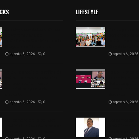
ICKS
LIFESTYLE
Concluye con éxito el Curso
Concluye con éx
de Verano 2026 de
de Verano 2026
la Biblioteca Municipal de La
la Biblioteca M
Magdalena Tlaltelulco
Magdalena Tlal
agosto 6, 2026
0
agosto 6, 2026
La UATx propicia la reflexión
La UATx propici
sobre los nuevos desafíos
sobre los nuev
del acompañamiento
del acompaña
tutorial por parte del
tutorial por pa
docente
docente
agosto 6, 2026
0
agosto 6, 2026
Del comercio a la política:
Del comercio a l
José Víctor Rendón busca un
José Víctor Re
cambio para Zitlaltepec
cambio para Zi
agosto 6, 2026
0
agosto 6, 2026