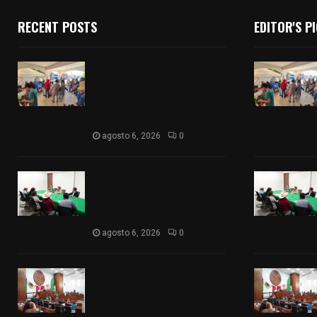
RECENT POSTS
EDITOR'S P
Realizan campaña de
esterilización de perros y
gatos en Villa Alta y San
Mateo Ayecac en el
municipio de Tepetitla
agosto 6, 2026
0
Atienden diputados a
comisión de productores,
ejidatarios y pobladores de
Ixtenco
agosto 6, 2026
0
Inicia Congreso la
aprobación de dictámenes
de las cuentas públicas de
entes fiscalizables del