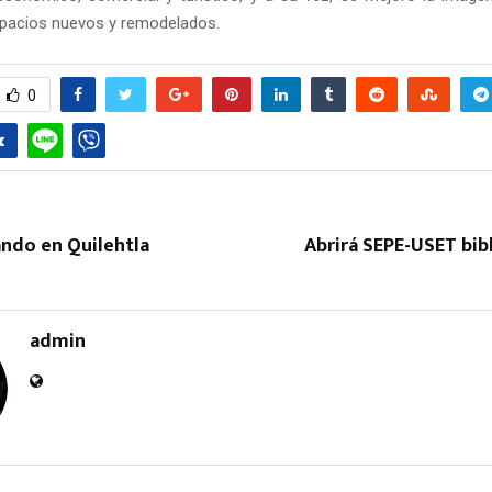
pacios nuevos y remodelados.
0
Reply
Retweet
Favorite
Reply
R
do en Quilehtla
Abrirá SEPE-USET bib
admin