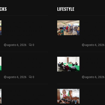
ICKS
LIFESTYLE
Realizan campaña de
Realizan camp
esterilización de perros y
esterilización 
gatos en Villa Alta y San
gatos en Villa 
Mateo Ayecac en el
Mateo Ayecac e
municipio de Tepetitla
municipio de T
agosto 6, 2026
0
agosto 6, 2026
Atienden diputados a
Atienden dipu
comisión de productores,
comisión de pr
ejidatarios y pobladores de
ejidatarios y 
Ixtenco
Ixtenco
agosto 6, 2026
0
agosto 6, 2026
Inicia Congreso la
Inicia Congreso
aprobación de dictámenes
aprobación de
de las cuentas públicas de
de las cuentas
entes fiscalizables del
entes fiscaliza