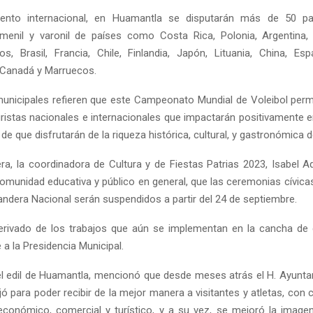
ento internacional, en Huamantla se disputarán más de 50 pa
menil y varonil de países como Costa Rica, Polonia, Argentina,
s, Brasil, Francia, Chile, Finlandia, Japón, Lituania, China, Es
Canadá y Marruecos.
unicipales refieren que este Campeonato Mundial de Voleibol permit
uristas nacionales e internacionales que impactarán positivamente 
de que disfrutarán de la riqueza histórica, cultural, y gastronómica
ra, la coordinadora de Cultura y de Fiestas Patrias 2023, Isabel 
comunidad educativa y público en general, que las ceremonias cívica
Bandera Nacional serán suspendidos a partir del 24 de septiembre.
derivado de los trabajos que aún se implementan en la cancha de
 a la Presidencia Municipal.
el edil de Huamantla, mencionó que desde meses atrás el H. Ayunta
jó para poder recibir de la mejor manera a visitantes y atletas, con
económico, comercial y turístico, y a su vez, se mejoró la image