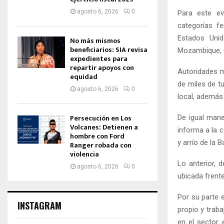
agosto 6, 2026
0
Para este ev
categorías fe
Estados Unido
No más mismos
beneficiarios: SIA revisa
Mozambique, 
expedientes para
repartir apoyos con
Autoridades m
equidad
de miles de t
agosto 6, 2026
0
local, además 
Persecución en Los
De igual mane
Volcanes: Detienen a
informa a la 
hombre con Ford
y arrío de la 
Ranger robada con
violencia
Lo anterior, 
agosto 6, 2026
0
ubicada frente
Por su parte 
INSTAGRAM
propio y traba
en el sector 