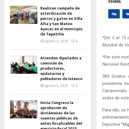
SHARE
Realizan campaña de
esterilización de
perros y gatos en Villa
Alta y San Mateo
Ayecac en el municipio
de Tepetitla
*Del 5 al 15
agosto 6, 2026
0
Mundial de Vo
*Por este mot
Atienden diputados a
comisión de
Nacional frent
productores,
ejidatarios y
385 Grados 
pobladores de Ixtenco
presidente mu
agosto 6, 2026
0
Campeonato Mu
sedes de este
Inicia Congreso la
aprobación de
Para ello, se
dictámenes de las
entrenamiento
cuentas públicas de
entes fiscalizables del
Deportiva “Mig
ejercicio fiscal 2025