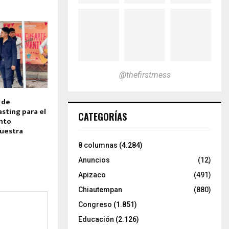
@thefirstmess
 de
sting para el
CATEGORÍAS
nto
uestra
8 columnas
(4.284)
Anuncios
(12)
Apizaco
(491)
Chiautempan
(880)
Congreso
(1.851)
Educación
(2.126)