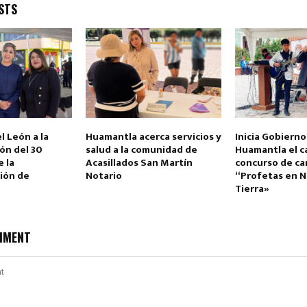
STS
l León a la
Huamantla acerca servicios y
Inicia Gobierno
n del 30º
salud a la comunidad de
Huamantla el ca
e la
Acasillados San Martín
concurso de ca
ción de
Notario
“Profetas en N
Tierra»
MMENT