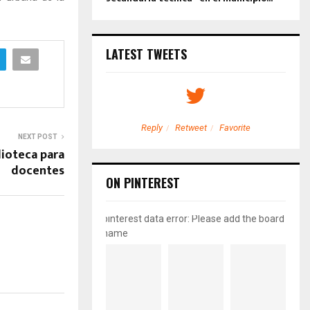
LATEST TWEETS
etweet
Favorite
Reply
Retweet
Favorite
NEXT POST
lioteca para
docentes
ON PINTEREST
pinterest data error: Please add the board
name