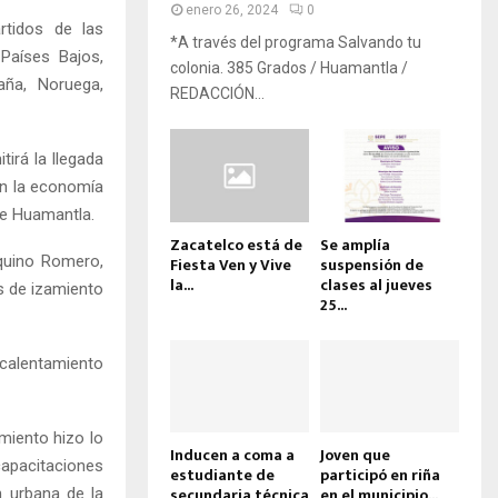
enero 26, 2024
0
rtidos de las
*A través del programa Salvando tu
 Países Bajos,
colonia. 385 Grados / Huamantla /
paña, Noruega,
REDACCIÓN...
irá la llegada
en la economía
 de Huamantla.
Zacatelco está de
Se amplía
Aquino Romero,
Fiesta Ven y Vive
suspensión de
la...
clases al jueves
s de izamiento
25...
 calentamiento
miento hizo lo
Inducen a coma a
Joven que
 capacitaciones
estudiante de
participó en riña
secundaria técnica
en el municipio...
n urbana de la