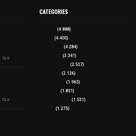
CATEGORIES
aña de
Tlaxcala
(4.888)
de perros y
Policía
(4.400)
Alta y San
n el
8 columnas
(4.284)
epetitla
Región Sur
(3.341)
0
Región Oriente
(2.527)
Educación
(2.126)
tados a
oductores,
Lo más leído
(1.965)
pobladores de
Congreso
(1.851)
Tlaxcala Capital
(1.531)
0
Política
(1.275)
 la
 dictámenes
 públicas de
bles del