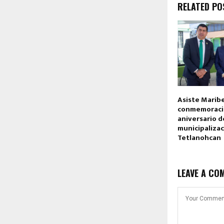
RELATED PO
Asiste Maribe
conmemoració
aniversario d
municipaliza
Tetlanohcan
LEAVE A CO