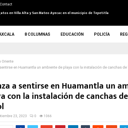
Contact
atos en Villa Alta y San Mateo Ayecac en el municipio de Tepetitla
AXCALA
8 COLUMNAS
EDUCACIÓN
POLICÍA
REG
 Oriente
entirse en Huamantla un ambiente de playa con la instalación de canchas de 
za a sentirse en Huamantla un a
a con la instalación de canchas de
ol
tiembre 23, 2023
0
1066