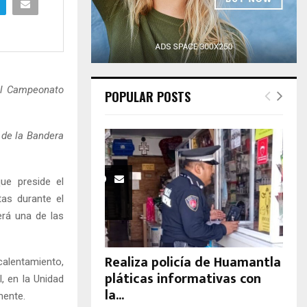
H
el Campeonato
POPULAR POSTS
 de la Bandera
e preside el
tas durante el
erá una de las
Realiza policía de Huamantla
calentamiento,
pláticas informativas con
, en la Unidad
la...
mente.