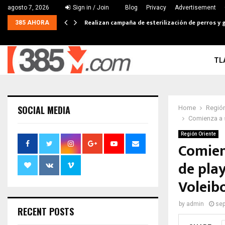
agosto 7, 2026
Sign in / Join
Blog
Privacy
Advertisement
Realizan campaña de esterilización de perros y g
385 AHORA
TL
SOCIAL MEDIA
Home
Región
Comienza a s
Región Oriente
Comien
de play
Voleib
by
admin
sep
RECENT POSTS